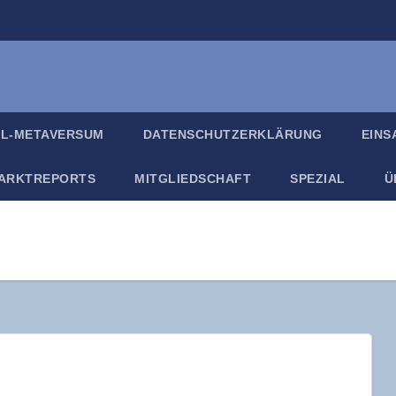
IL-META­VER­SUM
DATEN­SCHUTZ­ER­KLÄ­RUNG
EIN­
ARKT­RE­PORTS
MIT­GLIED­SCHAFT
SPE­ZI­AL
Ü