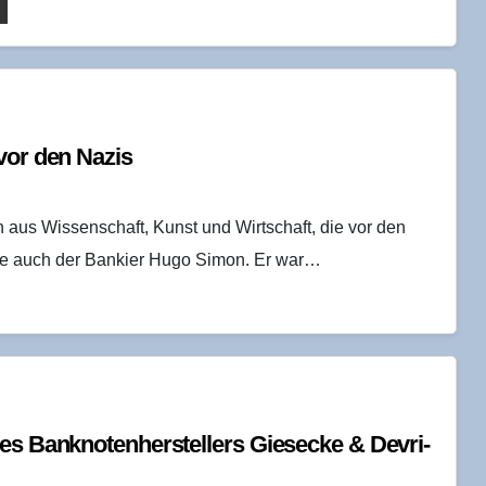
vor den Nazis
 aus Wissenschaft, Kunst und Wirtschaft, die vor den
örte auch der Bankier Hugo Simon. Er war…
es Bank­no­ten­her­stel­lers Gies­ecke & Devri­