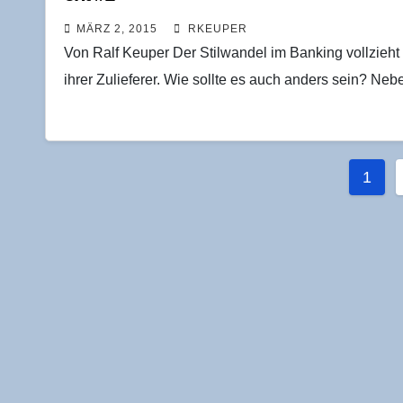
MÄRZ 2, 2015
RKEUPER
Von Ralf Keuper Der Stilwandel im Banking vollzieht 
ihrer Zulieferer. Wie sollte es auch anders sein? Ne
Seit
1
der
Beit