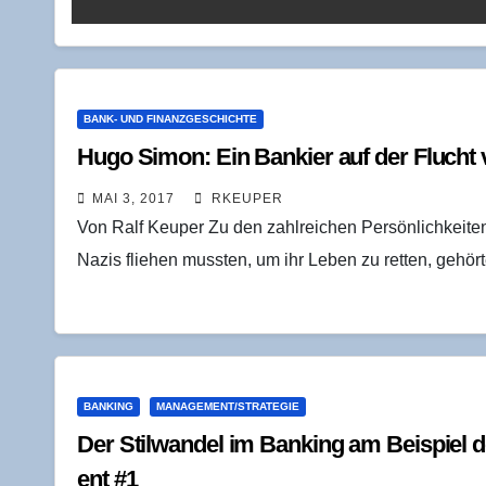
BANK- UND FINANZGESCHICHTE
Hugo Simon: Ein Ban­kier auf der Flucht 
MAI 3, 2017
RKEUPER
Von Ralf Keuper Zu den zahlreichen Persönlichkeiten
Nazis fliehen mussten, um ihr Leben zu retten, geh
BANKING
MANAGEMENT/STRATEGIE
Der Stil­wan­del im Ban­king am Bei­spiel d
ent #1