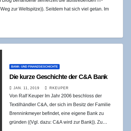
 Blog behandelte seinerzeit die aufstrebenden IT-
eg zur Weltspitze)). Seitdem hat sich viel getan. Im
BANK- UND FINANZGESCHICHTE
Die kur­ze Geschich­te der C&A Bank
JAN. 11, 2019
RKEUPER
Von Ralf Keuper Im Jahr 2006 beschloss der
Textilhändler C&A, der sich im Besitz der Familie
Brenninkmeyer befindet, eine eigene Bank zu
gründen ((Vgl. dazu: C&A wird zur Bank)). Zu…