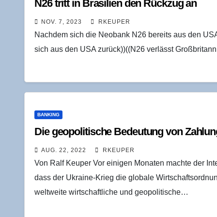
N26 tritt in Bra­si­li­en den Rück­zug an
NOV. 7, 2023
RKEUPER
Nachdem sich die Neobank N26 bereits aus den USA 
sich aus den USA zurück))((N26 verlässt Großbritann
BANKING
Die geo­po­li­ti­sche Bedeu­tung von Zah­lungs
AUG. 22, 2022
RKEUPER
Von Ralf Keuper Vor einigen Monaten machte der In
dass der Ukraine-Krieg die globale Wirtschaftsordnu
weltweite wirtschaftliche und geopolitische…