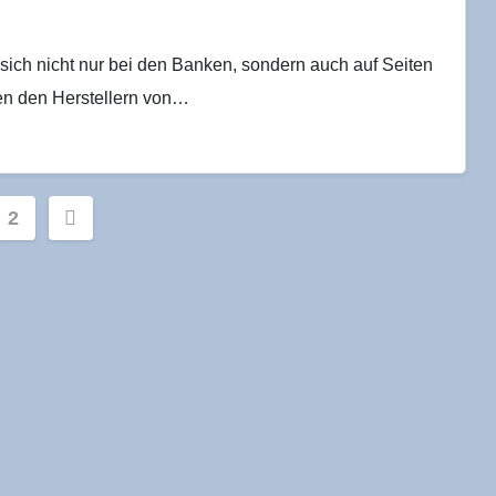
sich nicht nur bei den Banken, sondern auch auf Seiten
ben den Herstellern von…
ennummerierung
2
räge