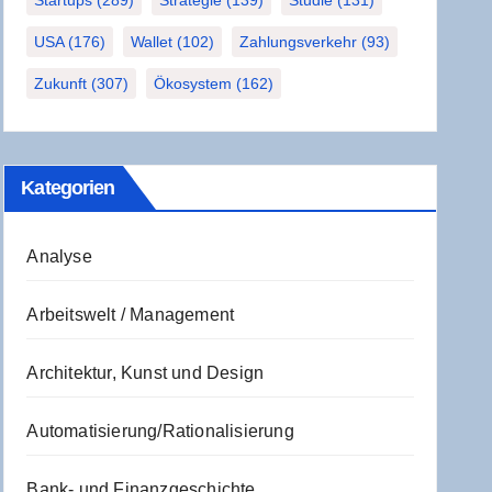
Startups
(289)
Strategie
(139)
Studie
(131)
USA
(176)
Wallet
(102)
Zahlungsverkehr
(93)
Zukunft
(307)
Ökosystem
(162)
Kate­go­rien
Analyse
Arbeitswelt / Management
Architektur, Kunst und Design
Automatisierung/Rationalisierung
Bank- und Finanzgeschichte