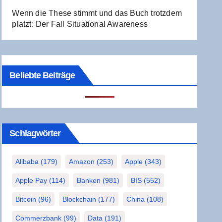
Wenn die The­se stimmt und das Buch trotz­dem
platzt: Der Fall Situa­tio­nal Awareness
Beliebte Beiträge
Schlag­wör­ter
Alibaba
(179)
Amazon
(253)
Apple
(343)
Apple Pay
(114)
Banken
(981)
BIS
(552)
Bitcoin
(96)
Blockchain
(177)
China
(108)
Commerzbank
(99)
Data
(191)