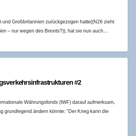
und Großbritannien zurückgezogen hatte((N26 zieht
ien – nur wegen des Brexits?)), hat sie nun auch…
­ver­kehrs­in­fra­struk­tu­ren #2
ternationale Währungsfonds (IWF) darauf aufmerksam,
ng grundlegend ändern könnte: "Der Krieg kann die