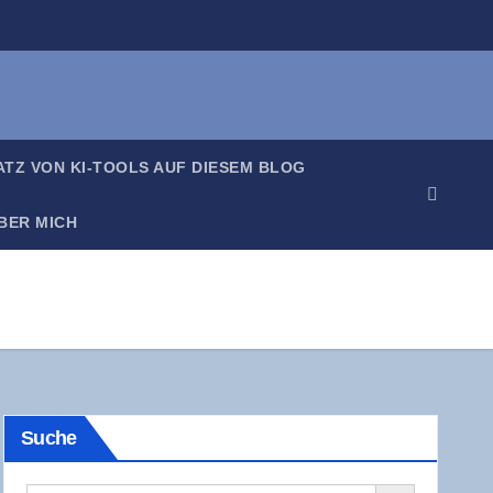
SATZ VON KI-TOOLS AUF DIE­SEM BLOG
BER MICH
Suche
Search Button
Search