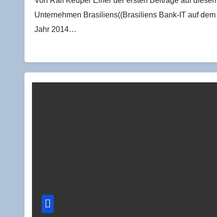
Von Ralf Keuper Einer der ersten Beiträge auf diesem
Unternehmen Brasiliens((Brasiliens Bank-IT auf dem W
Jahr 2014…