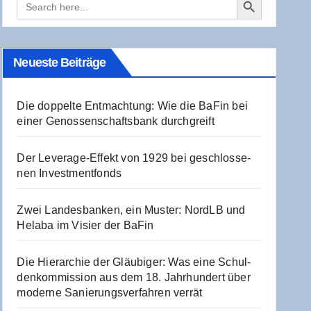
for:
Neu­es­te Beiträge
Die dop­pel­te Ent­mach­tung: Wie die BaFin bei
einer Genos­sen­schafts­bank durchgreift
Der Levera­ge-Effekt von 1929 bei geschlos­se­
nen Investmentfonds
Zwei Lan­des­ban­ken, ein Mus­ter: NordLB und
Hela­ba im Visier der BaFin
Die Hier­ar­chie der Gläu­bi­ger: Was eine Schul­
den­kom­mis­si­on aus dem 18. Jahr­hun­dert über
moder­ne Sanie­rungs­ver­fah­ren verrät