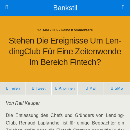
Bankstil
12. Mai 2016 • Keine Kommentare
Ste­hen Die Ereig­nis­se Um Len­
Ding­Club Für Eine Zei­ten­wen­de
Im Bereich Fintech?
Tei­len
Tweet
Anpin­nen
Mail
SMS
Von Ralf Keuper
Die Ent­las­sung des Chefs und Grün­ders von Len­ding­
Club, Renaud Laplan­che, ist für eini­ge Beob­ach­ter ein