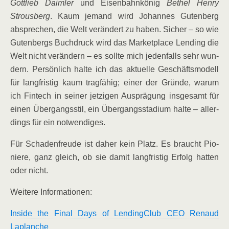
Gott­lieb Daim­ler
und Eisen­bahn­kö­nig
Bethel Hen­ry
Strous­berg
. Kaum jemand wird Johan­nes Guten­berg
abspre­chen, die Welt ver­än­dert zu haben. Sicher – so wie
Guten­bergs Buch­druck wird das Mar­ket­place Len­ding die
Welt nicht ver­än­dern – es soll­te mich jeden­falls sehr wun­
dern. Per­sön­lich hal­te ich das aktu­el­le Geschäfts­mo­dell
für lang­fris­tig kaum trag­fä­hig; einer der Grün­de, war­um
ich Fin­tech in sei­ner jet­zi­gen Aus­prä­gung ins­ge­samt für
einen Über­gangs­stil, ein Über­gangs­sta­di­um hal­te – aller­
dings für ein notwendiges.
Für Scha­den­freu­de ist daher kein Platz. Es braucht Pio­
nie­re, ganz gleich, ob sie damit lang­fris­tig Erfolg hat­ten
oder nicht.
Wei­te­re Informationen:
Insi­de the Final Days of Len­ding­Club CEO Renaud
Laplanche