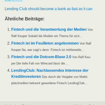
Len­ding Club should beco­me a bank as fast as it can
Ähn­li­che Beiträge:
Fin­tech und die Ver­ant­wor­tung der Medi­en
Von
Ralf Keu­per Sobald die Medi­en ein The­ma für sich…
Fin­tech ist im Feuil­le­ton ange­kom­men
Von Ralf
Keu­per Na, wer sagt’s denn: Fin­tech ist mittlerweile…
Fin­tech und die Dot­­com-Bla­­se 2.0
Von Ralf Keu­
per Der tie­fe Fall von Wire­card lässt die…
Len­ding­Club: Nach­las­sen­des Inter­es­se der
Kre­dit­in­ves­to­ren
Das durch die Ver­ga­be von Markt­
platz­kre­di­ten bekannt gewor­de­ne Fin­tech LendingClub…