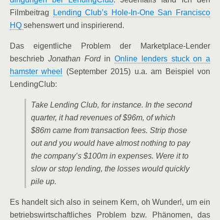
Film­bei­trag
Len­ding Club’s Hole-In-One San Fran­cis­co
HQ
sehens­wert und inspirierend.
Das eigent­li­che Pro­blem der Mar­ket­place-Len­der
beschrieb
Jona­than Ford
in
Online len­ders stuck on a
hams­ter wheel
(Sep­tem­ber 2015) u.a. am Bei­spiel von
LendingClub:
Take Len­ding Club, for ins­tance. In the second
quar­ter, it had reve­nues of $96m, of which
$86m came from tran­sac­tion fees. Strip tho­se
out and you would have almost not­hing to pay
the company’s $100m in expen­ses. Were it to
slow or stop len­ding, the los­ses would quick­ly
pile up.
Es han­delt sich also in sei­nem Kern, oh Wun­der!, um ein
betriebs­wirt­schaft­li­ches Pro­blem bzw. Phä­no­men, das