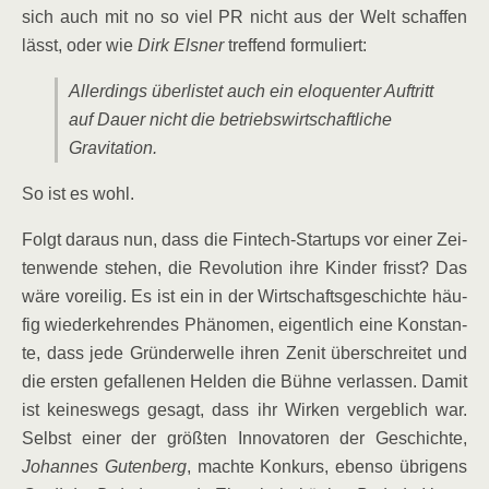
sich auch mit no so viel PR nicht aus der Welt schaf­fen
lässt, oder wie
Dirk Els­ner
tref­fend formuliert:
Aller­dings über­lis­tet auch ein elo­quen­ter Auf­tritt
auf Dau­er nicht die betriebs­wirt­schaft­li­che
Gravitation.
So ist es wohl.
Folgt dar­aus nun, dass die Fin­tech-Start­ups vor einer Zei­
ten­wen­de ste­hen, die Revo­lu­ti­on ihre Kin­der frisst? Das
wäre vor­ei­lig. Es ist ein in der Wirt­schafts­ge­schich­te häu­
fig wie­der­keh­ren­des Phä­no­men, eigent­lich eine Kon­stan­
te, dass jede Grün­der­wel­le ihren Zenit über­schrei­tet und
die ers­ten gefal­le­nen Hel­den die Büh­ne ver­las­sen. Damit
ist kei­nes­wegs gesagt, dass ihr Wir­ken ver­geb­lich war.
Selbst einer der größ­ten Inno­va­to­ren der Geschich­te,
Johan­nes Guten­berg
, mach­te Kon­kurs, eben­so übri­gens