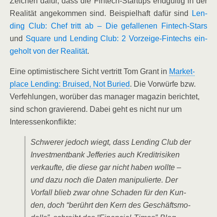
Zei­chen dafür, dass die Fin­tech-Start­ups end­gül­tig in der
Rea­li­tät ange­kom­men sind. Bei­spiel­haft dafür sind
Len­
ding Club: Chef tritt ab – Die gefal­le­nen Fin­tech-Stars
und
Squa­re und Len­ding Club: 2 Vor­zei­ge-Fintechs ein­
ge­holt von der Rea­li­tät
.
Eine opti­mis­ti­sche­re Sicht ver­tritt Tom Grant in
Mar­ket­
place Len­ding: Brui­sed, Not Buried
. Die Vor­wür­fe bzw.
Ver­feh­lun­gen, wor­über das mana­ger maga­zin berich­tet,
sind schon gra­vie­rend. Dabei geht es nicht nur um
Interessenkonflikte:
Schwe­rer jedoch wiegt, dass Len­ding Club der
Invest­ment­bank Jef­fe­ries auch Kre­dit­ri­si­ken
ver­kauf­te, die die­se gar nicht haben woll­te –
und dazu noch die Daten mani­pu­lier­te. Der
Vor­fall blieb zwar ohne Scha­den für den Kun­
den, doch “berührt den Kern des Geschäfts­mo­