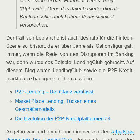
dells”, schreibt das “Financial-Times”-Blog
“Alpha­ville”. Denn das daten­ba­sier­te, digi­ta­le
Ban­king soll­te doch höhe­re Ver­läss­lich­keit
versprechen.
Der Fall von Leplan­che ist auch des­halb für die Fin­tech-
Sze­ne so bri­sant, da er über Jah­re als Gali­ons­fi­gur galt.
Immer, wenn die Rede von den Dis­rup­t­o­ren im Ban­king
war, dann wur­de das Bei­spiel Len­ding­Club gebracht. Auf
die­sem Blog waren Len­ding­Club sowie die P2P-Kre­dit­
markt­plät­ze häu­fi­ger ein The­ma, wie in:
P2P-Len­ding – Der Glanz verblasst
Mar­ket Place Len­ding: Tücken eines
Geschäftsmodells
Die Evo­lu­ti­on der P2P-Kre­dit­platt­for­men #4
Ange­tan war und bin ich noch immer von den
Arbeits­be­
din­gun­gen bei Len­ding­Club
. Jeden­falls fand ich den