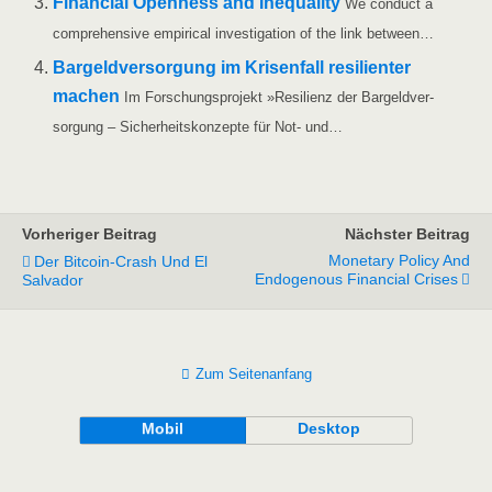
Finan­cial Open­ness and Ine­qua­li­ty
We con­duct a
com­pre­hen­si­ve empi­ri­cal inves­ti­ga­ti­on of the link between…
Bar­geld­ver­sor­gung im Kri­sen­fall resi­li­en­ter
machen
Im For­schungs­pro­jekt »Resi­li­enz der Bar­geld­ver­
sor­gung – Sicher­heits­kon­zep­te für Not- und…
Vorheriger Beitrag
Nächster Beitrag
Monetary Policy And
Der Bitcoin-Crash Und El
Endogenous Financial Crises
Salvador
Zum Seitenanfang
Mobil
Desktop