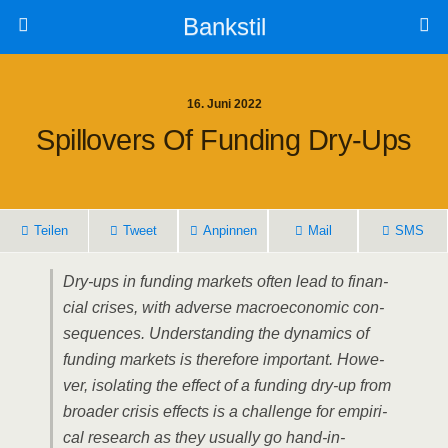
Bankstil
16. Juni 2022
Spill­overs Of Fun­ding Dry-Ups
Tei­len
Tweet
Anpin­nen
Mail
SMS
Dry-ups in fun­ding mar­kets often lead to finan­
cial cri­ses, with adver­se macroe­co­no­mic con­
se­quen­ces. Under­stan­ding the dyna­mics of
fun­ding mar­kets is the­r­e­fo­re important. Howe­
ver, iso­la­ting the effect of a fun­ding dry-up from
broa­der cri­sis effects is a chall­enge for empi­ri­
cal rese­arch as they usual­ly go hand-in-