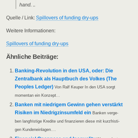
hand. ..
Quel­le /​ Link:
Spill­overs of fun­ding dry-ups
Wei­te­re Informationen:
Spill­overs of fun­ding dry-ups
Ähn­li­che Beiträge:
Ban­king-Revo­lu­­ti­on in den USA, oder: Die
Zen­tral­bank als Haupt­buch des Vol­kes (The
Peo­p­les Led­ger)
Von Ralf Keu­per In den USA sorgt
momen­tan ein Konzept…
Ban­ken mit nied­ri­gem Gewinn gehen ver­stärkt
Risi­ken im Nied­rig­zins­um­feld ein
Ban­ken ver­ge­
ben lang­fris­ti­ge Kre­di­te und finan­zie­ren die­se mit kurz­fris­ti­
gen Kundeneinlagen.…