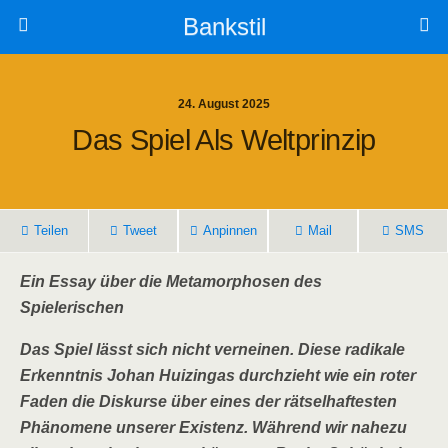
Bankstil
24. August 2025
Das Spiel Als Weltprinzip
Tei­len
Tweet
Anpin­nen
Mail
SMS
Ein Essay über die Meta­mor­pho­sen des
Spielerischen
Das Spiel lässt sich nicht ver­nei­nen. Die­se radi­ka­le
Erkennt­nis Johan Hui­zin­gas durch­zieht wie ein roter
Faden die Dis­kur­se über eines der rät­sel­haf­tes­ten
Phä­no­me­ne unse­rer Exis­tenz. Wäh­rend wir nahe­zu