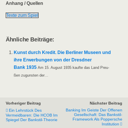
Anhang /​ Quel­len
Tex­te zum Spiel
Ähn­li­che Beiträge:
Kunst durch Kre­dit. Die Ber­li­ner Muse­en und
ihre Erwer­bun­gen von der Dresd­ner
Bank 1935
Am 15. August 1935 kauf­te das Land Preu­
ßen zuguns­ten der…
Vorheriger Beitrag
Nächster Beitrag
Banking Im Geiste Der Offenen
Ein Lehrstück Des
Gesellschaft: Das Bankstil-
Vermeidbaren: Die HCOB Im
Framework Als Poppersche
Spiegel Der Bankstil-Theorie
Institution