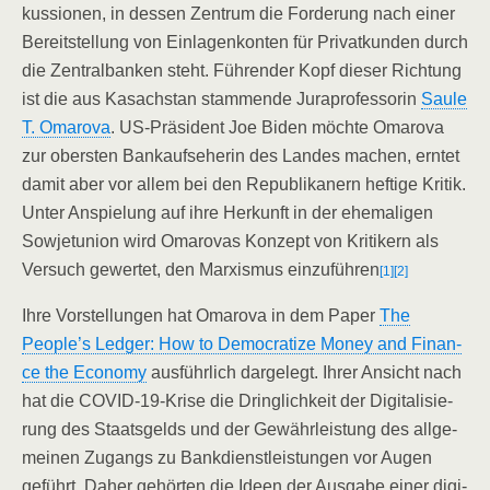
kus­sio­nen, in des­sen Zen­trum die For­de­rung nach einer
Bereit­stel­lung von Ein­la­gen­kon­ten für Pri­vat­kun­den durch
die Zen­tral­ban­ken steht. Füh­ren­der Kopf die­ser Rich­tung
ist die aus Kasach­stan stam­men­de Jura­pro­fes­so­rin
Sau­le
T. Oma­ro­va
. US-Prä­si­dent Joe Biden möch­te Oma­ro­va
zur obers­ten Bank­aufs­e­he­rin des Lan­des machen, ern­tet
damit aber vor allem bei den Repu­bli­ka­nern hef­ti­ge Kri­tik.
Unter Anspie­lung auf ihre Her­kunft in der ehe­ma­li­gen
Sowjet­uni­on wird Oma­ro­vas Kon­zept von Kri­ti­kern als
Ver­such gewer­tet, den Mar­xis­mus ein­zu­füh­ren
[1]
[2]
Ihre Vor­stel­lun­gen hat Oma­ro­va in dem Paper
The
People’s Led­ger: How to Demo­cra­ti­ze Money and Finan­
ce the Eco­no­my
aus­führ­lich dar­ge­legt. Ihrer Ansicht nach
hat die COVID-19-Kri­se die Dring­lich­keit der Digi­ta­li­sie­
rung des Staats­gelds und der Gewähr­leis­tung des all­ge­
mei­nen Zugangs zu Bank­dienst­leis­tun­gen vor Augen
geführt. Daher gehör­ten die Ideen der Aus­ga­be einer digi­