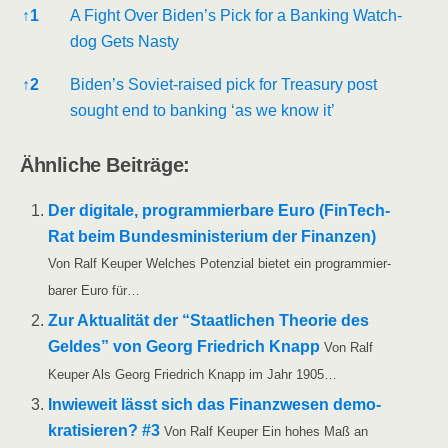
Refe­ren­ces
↑
1
A Fight Over Biden’s Pick for a Ban­king Watch­
dog Gets Nasty
↑
2
Biden’s Soviet-rai­sed pick for Tre­asu­ry post
sought end to ban­king ‘as we know it’
Ähn­li­che Beiträge:
Der digi­ta­le, pro­gram­mier­ba­re Euro (Fin­Tech­
Rat beim Bun­des­mi­nis­te­ri­um der Finan­zen)
Von Ralf Keu­per Wel­ches Poten­zi­al bie­tet ein pro­gram­mier­
ba­rer Euro für…
Zur Aktua­li­tät der “Staat­li­chen Theo­rie des
Gel­des” von Georg Fried­rich Knapp
Von Ralf
Keu­per Als Georg Fried­rich Knapp im Jahr 1905…
Inwie­weit lässt sich das Finanz­we­sen demo­
kra­ti­sie­ren? #3
Von Ralf Keu­per Ein hohes Maß an