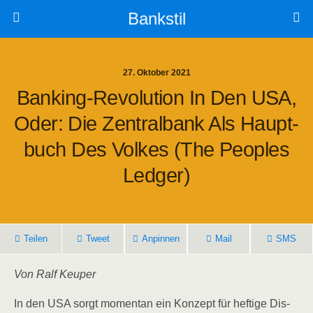
Bankstil
27. Oktober 2021
Ban­king-Revo­lu­ti­on In Den USA,
Oder: Die Zen­tral­bank Als Haupt­
Buch Des Vol­kes (The Peo­p­les
Ledger)
Tei­len
Tweet
Anpin­nen
Mail
SMS
Von Ralf Keuper
In den USA sorgt momen­tan ein Kon­zept für hef­ti­ge Dis­