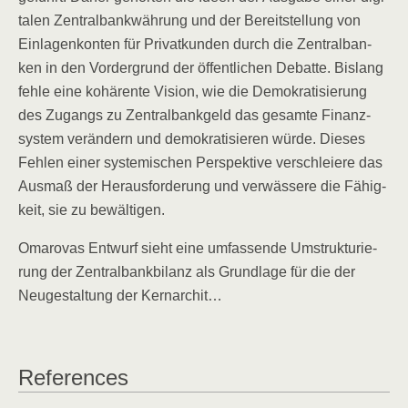
ta­len Zen­tral­bank­wäh­rung und der Bereit­stel­lung von
Ein­la­gen­kon­ten für Pri­vat­kun­den durch die Zen­tral­ban­
ken in den Vor­der­grund der öffent­li­chen Debat­te. Bis­lang
feh­le eine kohä­ren­te Visi­on, wie die Demo­kra­ti­sie­rung
des Zugangs zu Zen­tral­bank­geld das gesam­te Finanz­
sys­tem ver­än­dern und demo­kra­ti­sie­ren wür­de. Die­ses
Feh­len einer sys­te­mi­schen Per­spek­ti­ve ver­schleie­re das
Aus­maß der Her­aus­for­de­rung und ver­wäs­se­re die Fähig­
keit, sie zu bewältigen.
Oma­ro­vas Ent­wurf sieht eine umfas­sen­de Umstruk­tu­rie­
rung der Zen­tral­bank­bi­lanz als Grund­la­ge für die der
Neu­ge­stal­tung der Kernarchit…
Refe­ren­ces