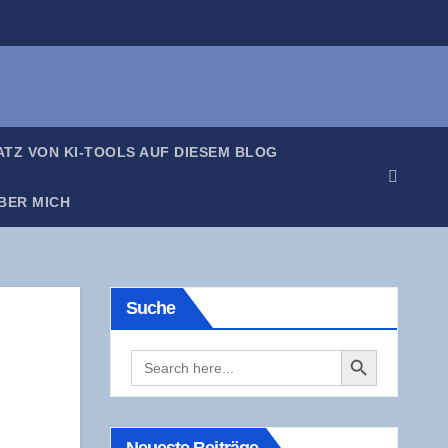
SATZ VON KI-TOOLS AUF DIE­SEM BLOG
BER MICH
Suche
Search Button
Search
for: