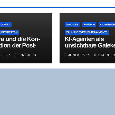
CURITY
ANALYSE
FINTECH
KI-AGENTE
 IDENTITÄTEN
ZAHLUNGSVERKEHR/PAYMENTS
ra und die Kon­
KI-Agen­ten als
a­ti­on der Post-
unsicht­ba­re Gate­k
en-Identität
per – Was „Fin­tech
8, 2026
RKEUPER
JUNI 8, 2026
RKEUPE
2040” rich­tig sieht
was es verschweig