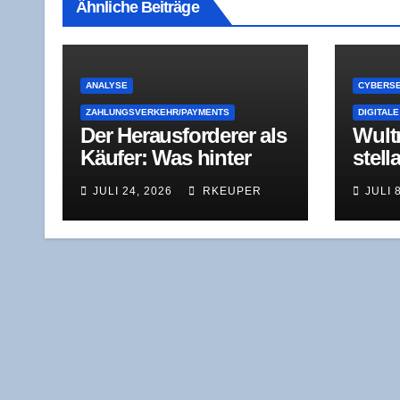
Ähnliche Beiträge
ANALYSE
CYBERSE
ZAHLUNGSVERKEHR/PAYMENTS
DIGITALE
Der Her­aus­for­de­rer als
Wul­t
Käu­fer: Was hin­ter
stel­l
dem Stri­pe-Ange­bot
Quant
JULI 24, 2026
RKEUPER
JULI 
für Pay­Pal steckt