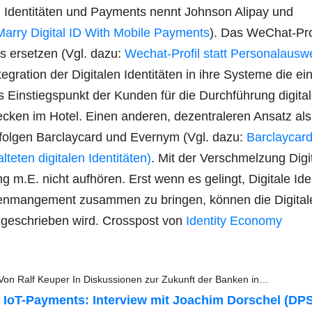
 Iden­ti­tä­ten und Pay­ments nennt John­son Ali­pay und
Mar­ry Digi­tal ID With Mobi­le Pay­ments
). Das WeChat-Pro­
is erset­zen (Vgl. dazu:
Wechat-Pro­fil statt Per­so­nal­aus­w
gra­ti­on der Digi­ta­len Iden­ti­tä­ten in ihre Sys­te­me die ei
als Ein­stiegs­punkt der Kun­den für die Durch­füh­rung digi­ta­
he­cken im Hotel. Einen ande­ren, dezen­tra­le­ren Ansatz als
fol­gen Bar­clay­card und Ever­nym (Vgl. dazu:
Bar­clay­car
ten digi­ta­len Iden­ti­tä­ten)
. Mit der Ver­schmel­zung Digi­t
g m.E. nicht auf­hö­ren. Erst wenn es gelingt, Digi­ta­le Iden­
­man­ge­ment zusam­men zu brin­gen, kön­nen die Digi­ta­
 zuge­schrie­ben wird. Cross­post von
Iden­ti­ty Economy
Von Ralf Keu­per In Dis­kus­sio­nen zur Zukunft der Ban­ken in…
​​ IoT-Pay­­ments: Inter­view mit Joa­chim Dor­schel (DP