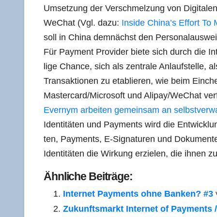
Umset­zung der Ver­schmel­zung von Digi­ta­len
WeChat (Vgl. dazu:
Insi­de China’s Effort To 
soll in Chi­na dem­nächst den Per­so­nal­aus­we
Für Pay­ment Pro­vi­der bie­te sich durch die Inte­
li­ge Chan­ce, sich als zen­tra­le Anlauf­stel­le, 
Trans­ak­tio­nen zu eta­blie­ren, wie beim Ein­c
Mastercard/​Microsoft und Alipay/​WeChat ver­
Ever­nym arbei­ten gemein­sam an selbst­ver­wal­te­
Iden­ti­tä­ten und Pay­ments wird die Ent­wick­lun
ten, Pay­ments, E‑Signaturen und Doku­men­ten
Iden­ti­tä­ten die Wir­kung erzie­len, die ihnen
Ähn­li­che Beiträge:
Inter­net Pay­ments ohne Ban­ken? #3
Zukunfts­markt Inter­net of Pay­ments /