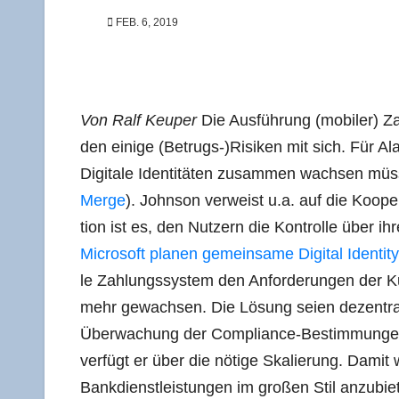
FEB. 6, 2019
Von Ralf Keuper
Die Aus­füh­rung (mobi­ler) Zah
den eini­ge (Betrugs-)Risiken mit sich. Für Al
Digi­ta­le Iden­ti­tä­ten zusam­men wach­sen mü
Mer­ge
). John­son ver­weist u.a. auf die Koope­
ti­on ist es, den Nut­zern die Kon­trol­le über ihr
Micro­soft pla­nen gemein­sa­me Digi­tal Iden­ti­
le Zah­lungs­sys­tem den Anfor­de­run­gen der 
mehr gewach­sen. Die Lösung sei­en dezen­tra­le I
Über­wa­chung der Com­pli­ance-Bestim­mun­gen
ver­fügt er über die nöti­ge Ska­lie­rung. Damit
Bank­dienst­leis­tun­gen im gro­ßen Stil anzu­bi