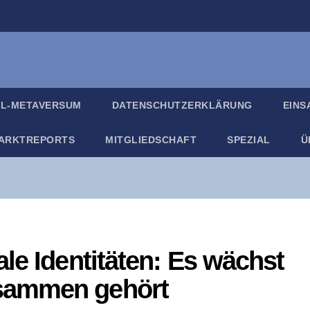
IL-META­VER­SUM
DATEN­SCHUTZ­ER­KLÄ­RUNG
EIN­
ARKT­RE­PORTS
MIT­GLIED­SCHAFT
SPE­ZI­AL
Ü
le Iden­ti­tä­ten: Es wächst
sam­men gehört