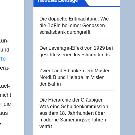
Neu­es­te Beiträge
Die dop­pel­te Ent­mach­tung: Wie
die BaFin bei einer Genos­sen­
schafts­bank durchgreift
Kun­
Der Levera­ge-Effekt von 1929 bei
 und
geschlos­se­nen Investmentfonds
 To
e­ra­
Zwei Lan­des­ban­ken, ein Mus­ter:
NordLB und Hela­ba im Visier
der BaFin
u­el­
nicht
Die Hier­ar­chie der Gläu­bi­ger:
r die
Was eine Schul­den­kom­mis­si­on
­aus
aus dem 18. Jahr­hun­dert über
moder­ne Sanie­rungs­ver­fah­ren
,
verrät