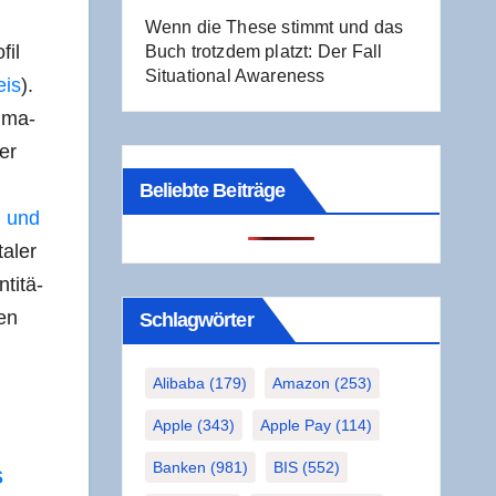
Wenn die The­se stimmt und das
fil
Buch trotz­dem platzt: Der Fall
Situa­tio­nal Awareness
eis
).
n­ma­
ler
Beliebte Beiträge
d und
a­ler
ti­tä­
len
Schlag­wör­ter
Alibaba
(179)
Amazon
(253)
Apple
(343)
Apple Pay
(114)
Banken
(981)
BIS
(552)
S