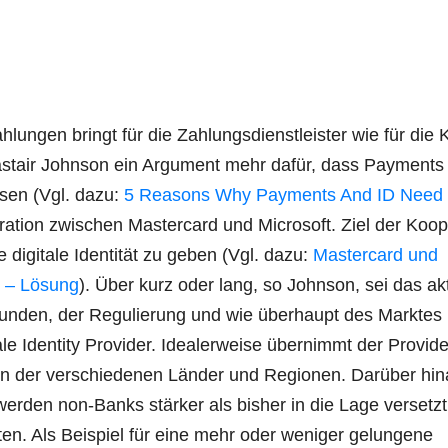
­lun­gen bringt für die Zah­lungs­dienst­leis­ter wie für die 
as­ta­ir John­son ein Argu­ment mehr dafür, dass Pay­ments
s­sen (Vgl. dazu:
5 Reasons Why Pay­ments And ID Need
ra­ti­on zwi­schen Mas­ter­card und Micro­soft. Ziel der Koop
e digi­ta­le Iden­ti­tät zu geben (Vgl. dazu:
Mas­ter­card und
ty – Lösung
). Über kurz oder lang, so John­son, sei das akt
Kun­den, der Regu­lie­rung und wie über­haupt des Mark­tes 
den­ti­ty Pro­vi­der. Idea­ler­wei­se über­nimmt der Pro­vi­de
 der ver­schie­de­nen Län­der und Regio­nen. Dar­über hin
 wer­den non-Banks stär­ker als bis­her in die Lage ver­setzt
e­ten. Als Bei­spiel für eine mehr oder weni­ger gelun­ge­ne