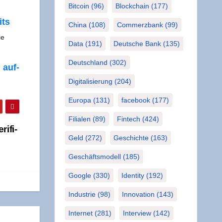
Bitcoin
(96)
Blockchain
(177)
its
China
(108)
Commerzbank
(99)
ie
Data
(191)
Deutsche Bank
(135)
Deutschland
(302)
 auf­
Digitalisierung
(204)
Europa
(131)
facebook
(177)
Filialen
(89)
Fintech
(424)
i­fi­
Geld
(272)
Geschichte
(163)
Geschäftsmodell
(185)
Google
(330)
Identity
(192)
Industrie
(98)
Innovation
(143)
Internet
(281)
Interview
(142)