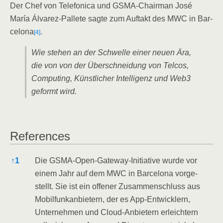
Der Chef von Tele­fo­ni­ca und GSMA-Chair­man José
María Álva­rez-Pal­le­te sag­te zum Auf­takt des MWC in Bar­
ce­lo­na
.
[4]
Wie ste­hen an der Schwel­le einer neu­en Ära,
die von von der Über­schnei­dung von Tel­cos,
Com­pu­ting, Künst­li­cher Intel­li­genz und Web3
geformt wird.
Refe­ren­ces
Refe­ren­ces
↑
1
Die GSMA-Open-Gate­way-Initia­ti­ve wur­de vor
einem Jahr auf dem MWC in Bar­ce­lo­na vor­ge­
stellt. Sie ist ein offe­ner Zusam­men­schluss aus
Mobil­funk­an­bie­tern, der es App-Ent­wick­lern,
Unter­neh­men und Cloud-Anbie­tern erleich­tern