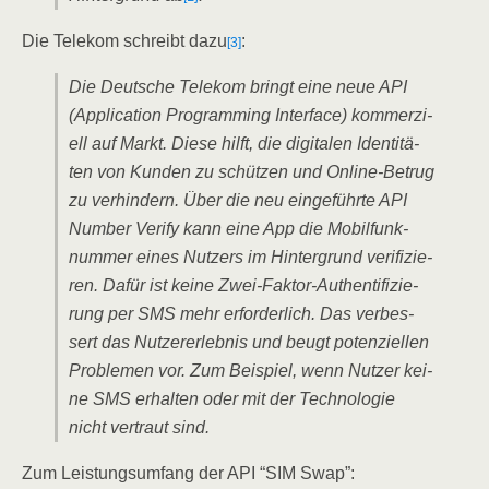
Die Tele­kom schreibt dazu
:
[3]
Die Deut­sche Tele­kom bringt eine neue API
(Appli­ca­ti­on Pro­gramming Inter­face) kom­mer­zi­
ell auf Markt. Die­se hilft, die digi­ta­len Iden­ti­tä­
ten von Kun­den zu schüt­zen und Online-Betrug
zu ver­hin­dern. Über die neu ein­ge­führ­te API
Num­ber Veri­fy kann eine App die Mobil­funk­
num­mer eines Nut­zers im Hin­ter­grund veri­fi­zie­
ren. Dafür ist kei­ne Zwei-Fak­tor-Authen­ti­fi­zie­
rung per SMS mehr erfor­der­lich. Das ver­bes­
sert das Nut­zer­er­leb­nis und beugt poten­zi­el­len
Pro­ble­men vor. Zum Bei­spiel, wenn Nut­zer kei­
ne SMS erhal­ten oder mit der Tech­no­lo­gie
nicht ver­traut sind.
Zum Leis­tungs­um­fang der API “SIM Swap”: