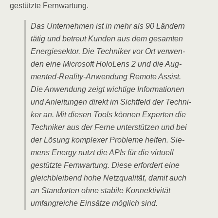
gestütz­te Fernwartung.
Das Unter­neh­men ist in mehr als 90 Län­dern
tätig und betreut Kun­den aus dem gesam­ten
Ener­gie­sek­tor. Die Tech­ni­ker vor Ort ver­wen­
den eine Micro­soft Holo­Lens 2 und die Aug­
men­ted-Rea­li­ty-Anwen­dung Remo­te Assist.
Die Anwen­dung zeigt wich­ti­ge Infor­ma­tio­nen
und Anlei­tun­gen direkt im Sicht­feld der Tech­ni­
ker an. Mit die­sen Tools kön­nen Exper­ten die
Tech­ni­ker aus der Fer­ne unter­stüt­zen und bei
der Lösung kom­ple­xer Pro­ble­me hel­fen. Sie­
mens Ener­gy nutzt die APIs für die vir­tu­ell
gestütz­te Fern­war­tung. Die­se erfor­dert eine
gleich­blei­bend hohe Netz­qua­li­tät, damit auch
an Stand­or­ten ohne sta­bi­le Kon­nek­ti­vi­tät
umfang­rei­che Ein­sät­ze mög­lich sind.