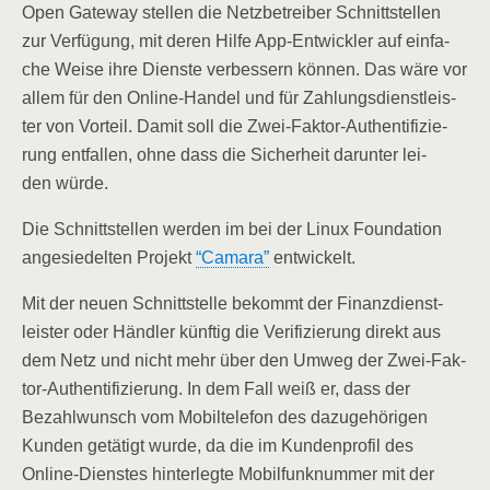
Open Gate­way stel­len die Netz­be­trei­ber Schnitt­stel­len
zur Ver­fü­gung, mit deren Hil­fe App-Ent­wick­ler auf ein­fa­
che Wei­se ihre Diens­te ver­bes­sern kön­nen. Das wäre vor
allem für den Online-Han­del und für Zah­lungs­dienst­leis­
ter von Vor­teil. Damit soll die Zwei-Fak­tor-Authen­ti­fi­zie­
rung ent­fal­len, ohne dass die Sicher­heit dar­un­ter lei­
den würde.
Die Schnitt­stel­len wer­den im bei der Linux Foun­da­ti­on
ange­sie­del­ten Pro­jekt
“Cama­ra”
entwickelt.
Mit der neu­en Schnitt­stel­le bekommt der Finanz­dienst­
leis­ter oder Händ­ler künf­tig die Veri­fi­zie­rung direkt aus
dem Netz und nicht mehr über den Umweg der Zwei-Fak­
tor-Authen­ti­fi­zie­rung. In dem Fall weiß er, dass der
Bezahl­wunsch vom Mobil­te­le­fon des dazu­ge­hö­ri­gen
Kun­den getä­tigt wur­de, da die im Kun­den­pro­fil des
Online-Diens­tes hin­ter­leg­te Mobil­funk­num­mer mit der