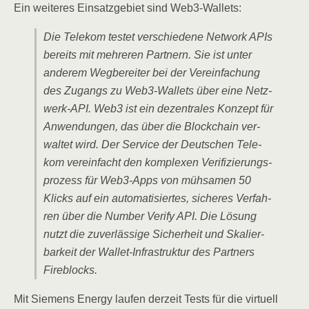
Ein wei­te­res Ein­satz­ge­biet sind Web3-Wallets:
Die Tele­kom tes­tet ver­schie­de­ne Net­work APIs
bereits mit meh­re­ren Part­nern. Sie ist unter
ande­rem Weg­be­rei­ter bei der Ver­ein­fa­chung
des Zugangs zu Web3-Wal­lets über eine Netz­
werk-API. Web3 ist ein dezen­tra­les Kon­zept für
Anwen­dun­gen, das über die Block­chain ver­
wal­tet wird. Der Ser­vice der Deut­schen Tele­
kom ver­ein­facht den kom­ple­xen Veri­fi­zie­rungs­
pro­zess für Web3-Apps von müh­sa­men 50
Klicks auf ein auto­ma­ti­sier­tes, siche­res Ver­fah­
ren über die Num­ber Veri­fy API. Die Lösung
nutzt die zuver­läs­si­ge Sicher­heit und Ska­lier­
bar­keit der Wal­let-Infra­struk­tur des Part­ners
Fireblocks.
Mit Sie­mens Ener­gy lau­fen der­zeit Tests für die vir­tu­ell