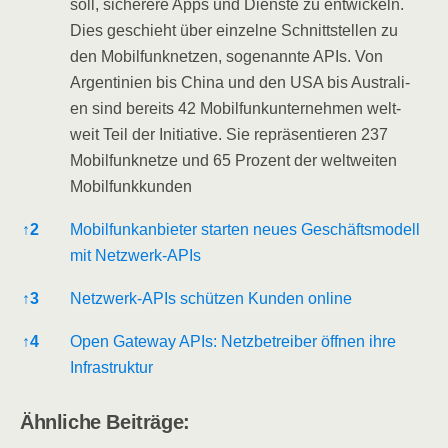
soll, siche­re­re Apps und Diens­te zu ent­wi­ckeln.
Dies geschieht über ein­zel­ne Schnitt­stel­len zu
den Mobil­funk­net­zen, soge­nann­te APIs. Von
Argen­ti­ni­en bis Chi­na und den USA bis Aus­tra­li­
en sind bereits 42 Mobil­funk­un­ter­neh­men welt­
weit Teil der Initia­ti­ve. Sie reprä­sen­tie­ren 237
Mobil­funk­net­ze und 65 Pro­zent der welt­wei­ten
Mobilfunkkunden
↑
2
Mobil­funk­an­bie­ter star­ten neu­es Geschäfts­mo­dell
mit Netzwerk-APIs
↑
3
Netz­werk-APIs schüt­zen Kun­den online
↑
4
Open Gate­way APIs: Netz­be­trei­ber öff­nen ihre
Infrastruktur
Ähn­li­che Beiträge: