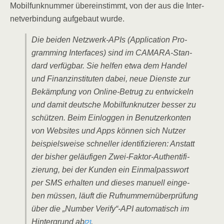
Mobil­funk­num­mer über­ein­stimmt, von der aus die Inter­
net­ver­bin­dung auf­ge­baut wurde.
Die bei­den Netz­werk-APIs (Appli­ca­ti­on Pro­
gramming Inter­faces) sind im CAMA­RA-Stan­
dard ver­füg­bar. Sie hel­fen etwa dem Han­del
und Finanz­in­sti­tu­ten dabei, neue Diens­te zur
Bekämp­fung von Online-Betrug zu ent­wi­ckeln
und damit deut­sche Mobil­funk­nut­zer bes­ser zu
schüt­zen. Beim Ein­log­gen in Benut­zer­kon­ten
von Web­sites und Apps kön­nen sich Nut­zer
bei­spiels­wei­se schnel­ler iden­ti­fi­zie­ren: Anstatt
der bis­her geläu­fi­gen Zwei-Fak­tor-Authen­ti­fi­
zie­rung, bei der Kun­den ein Ein­mal­pass­wort
per SMS erhal­ten und die­ses manu­ell ein­ge­
ben müs­sen, läuft die Ruf­num­mern­über­prü­fung
über die „Num­ber Verify“-API auto­ma­tisch im
Hin­ter­grund ab
.
[2]