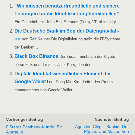
“Wir müs­sen benut­zer­freund­li­che und siche­re
Lösun­gen für die Iden­ti­fi­zie­rung bereit­stel­len”
Ein Gespräch mit John Erik Set­saas (Foto), VP of identity…
Die Deut­sche Bank im Sog der Daten­gra­vi­ta­ti­
on
Von Ralf Keu­per Die Digi­ta­li­sie­rung treibt die IT-Sys­­te­­me
der Banken…
Black Box Binan­ce
Der Zusam­men­bruch der Kryp­to­
bör­se FTX und der Zick-Zack-Kurs, den der…
Digi­ta­le Iden­ti­tät wesent­li­ches Ele­ment der
Goog­le Wal­let
Laut Dong Min Kim, Lei­ter des Pro­dukt­
ma­nage­ments von Goog­le Wallet,…
Vorheriger Beitrag
Nächster Beitrag
Agostino Chigi - Bankier Der
Status Postbank-Kunde: Ein
Päpste Und Mäzen Von
Alptraum