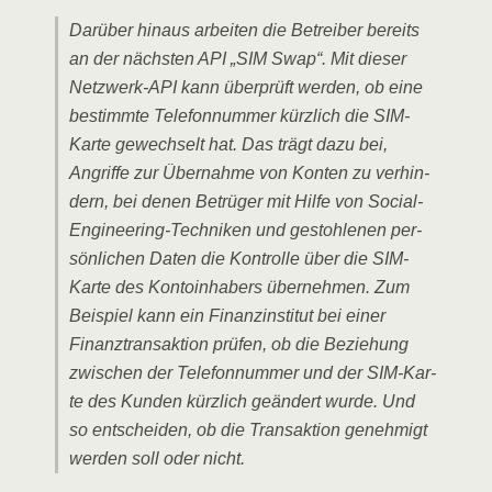
Dar­über hin­aus arbei­ten die Betrei­ber bereits
an der nächs­ten API „SIM Swap“. Mit die­ser
Netz­werk-API kann über­prüft wer­den, ob eine
bestimm­te Tele­fon­num­mer kürz­lich die SIM-
Kar­te gewech­selt hat. Das trägt dazu bei,
Angrif­fe zur Über­nah­me von Kon­ten zu ver­hin­
dern, bei denen Betrü­ger mit Hil­fe von Social-
Engi­nee­ring-Tech­ni­ken und gestoh­le­nen per­
sön­li­chen Daten die Kon­trol­le über die SIM-
Kar­te des Kon­to­in­ha­bers über­neh­men. Zum
Bei­spiel kann ein Finanz­in­sti­tut bei einer
Finanz­trans­ak­ti­on prü­fen, ob die Bezie­hung
zwi­schen der Tele­fon­num­mer und der SIM-Kar­
te des Kun­den kürz­lich geän­dert wur­de. Und
so ent­schei­den, ob die Trans­ak­ti­on geneh­migt
wer­den soll oder nicht.