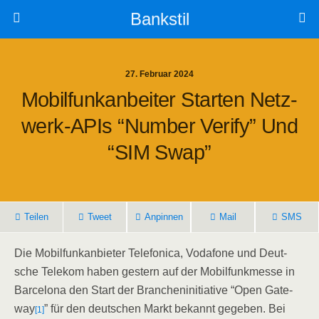
Bankstil
27. Februar 2024
Mobil­funk­an­bei­ter Star­ten Netz­
Werk-APIs “Num­ber Veri­fy” Und
“SIM Swap”
Tei­len
Tweet
Anpin­nen
Mail
SMS
Die Mobil­funk­an­bie­ter Tele­fo­ni­ca, Voda­fone und Deut­
sche Tele­kom haben ges­tern auf der Mobil­funk­mes­se in
Bar­ce­lo­na den Start der Bran­chen­in­itia­ti­ve “Open Gate­
way
” für den deut­schen Markt bekannt gege­ben. Bei
[1]