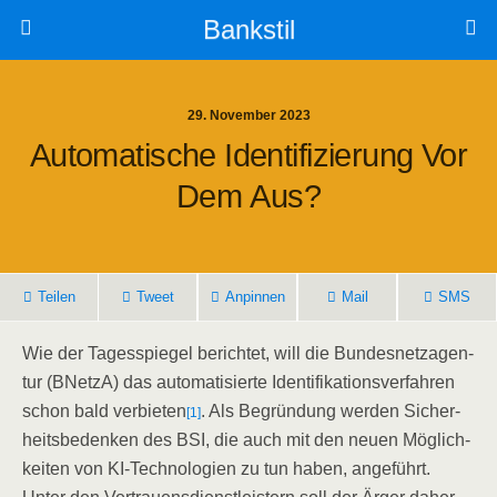
Bankstil
29. November 2023
Auto­ma­ti­sche Iden­ti­fi­zie­rung Vor
Dem Aus?
Tei­len
Tweet
Anpin­nen
Mail
SMS
Wie der Tages­spie­gel berich­tet, will die Bun­des­netz­agen­
tur (BNetzA) das auto­ma­ti­sier­te Iden­ti­fi­ka­ti­ons­ver­fah­ren
schon bald ver­bie­ten
. Als Begrün­dung wer­den Sicher­
[1]
heits­be­den­ken des BSI, die auch mit den neu­en Mög­lich­
kei­ten von KI-Tech­no­lo­gien zu tun haben, ange­führt.