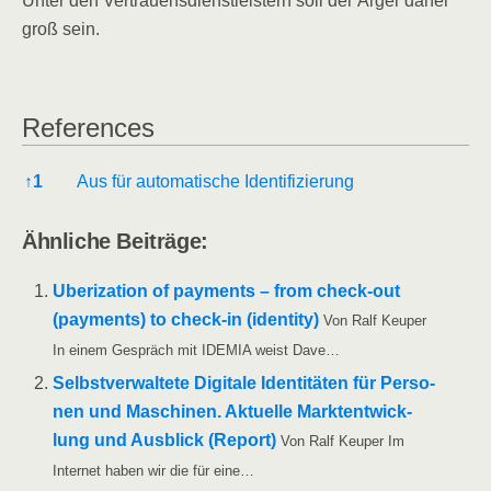
Unter den Ver­trau­ens­dienst­leis­tern soll der Ärger daher
groß sein.
Refe­ren­ces
Refe­ren­ces
↑
1
Aus für auto­ma­ti­sche Identifizierung
Ähn­li­che Beiträge:
Ube­riza­ti­on of pay­ments – from check-out
(pay­ments) to check-in (iden­ti­ty)
Von Ralf Keu­per
In einem Gespräch mit IDEMIA weist Dave…
Selbst­ver­wal­te­te Digi­ta­le Iden­ti­tä­ten für Per­so­
nen und Maschi­nen. Aktu­el­le Markt­ent­wick­
lung und Aus­blick (Report)
Von Ralf Keu­per Im
Inter­net haben wir die für eine…