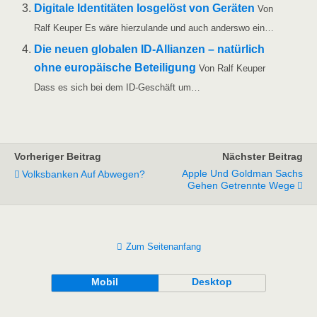
Digi­ta­le Iden­ti­tä­ten los­ge­löst von Gerä­ten
Von
Ralf Keu­per Es wäre hier­zu­lan­de und auch anders­wo ein…
Die neu­en glo­ba­len ID-Alli­an­­zen – natür­lich
ohne euro­päi­sche Betei­li­gung
Von Ralf Keu­per
Dass es sich bei dem ID-Geschäft um…
Vorheriger Beitrag
Nächster Beitrag
Apple Und Goldman Sachs
Volksbanken Auf Abwegen?
Gehen Getrennte Wege
Zum Seitenanfang
Mobil
Desktop