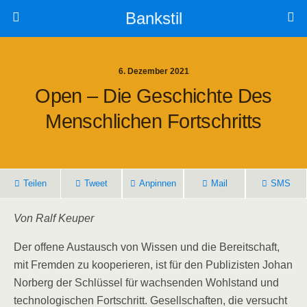
Bankstil
6. Dezember 2021
Open – Die Geschich­te Des
Mensch­li­chen Fortschritts
Tei­len
Tweet
Anpin­nen
Mail
SMS
Von Ralf Keuper
Der offe­ne Aus­tausch von Wis­sen und die Bereit­schaft,
mit Frem­den zu koope­rie­ren, ist für den Publi­zis­ten Johan
Nor­berg der Schlüs­sel für wach­sen­den Wohl­stand und
tech­no­lo­gi­schen Fort­schritt. Gesell­schaf­ten, die ver­sucht