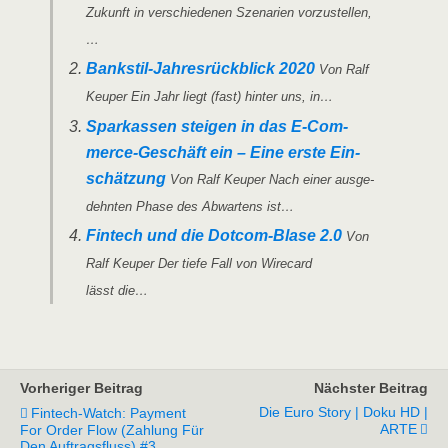
Zukunft in ver­schie­de­nen Sze­na­ri­en vorzustellen,
…
Ban­k­­stil-Jah­­res­rück­­blick 2020
Von Ralf
Keu­per Ein Jahr liegt (fast) hin­ter uns, in…
Spar­kas­sen stei­gen in das E‑Com­­
mer­ce-Geschäft ein – Eine ers­te Ein­
schät­zung
Von Ralf Keu­per Nach einer aus­ge­
dehn­ten Pha­se des Abwar­tens ist…
Fin­tech und die Dot­­com-Bla­­se 2.0
Von
Ralf Keu­per Der tie­fe Fall von Wire­card
lässt die…
Vorheriger Beitrag
Nächster Beitrag
Die Euro Story | Doku HD |
Fintech-Watch: Payment
ARTE
For Order Flow (Zahlung Für
Den Auftragsfluss) #3