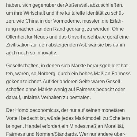
haben, sich gegen­über der Außen­welt abzu­schlie­ßen,
um ihre Wirt­schaft und ihre kul­tu­rel­le Iden­ti­tät zu schüt­
zen, wie Chi­na in der Vor­mo­der­ne, muss­ten die Erfah­
rung machen, an den Rand gedrängt zu wer­den. Ohne
Offen­heit für Neu­es und das Unvor­her­seh­ba­re gerät eine
Zivi­li­sa­ti­on auf den abstei­gen­den Ast, war sie bis dahin
auch noch so innovativ.
Gesell­schaf­ten, in denen sich Märk­te her­aus­ge­bil­det hat­
ten, waren, so Nor­berg, durch ein hohes Maß an Fair­ness
gekenn­zeich­net. Auf der ande­ren Sei­te waren Gesell­
schaf­ten ohne Märk­te wenig auf Fair­ness bedacht oder
dar­auf, unfai­res Ver­hal­ten zu bestrafen.
Der Homo oeco­no­mic­us, der nur auf sei­nen mone­tä­ren
Vor­teil bedacht ist, wür­de jedes Markt­mo­dell zu Schei­tern
brin­gen. Han­del erfor­dert ein Min­dest­maß an Mora­li­tät,
Fair­ness und Normen/​Standards. Wer nur ande­re über­