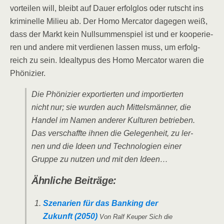
vor­tei­len will, bleibt auf Dau­er erfolg­los oder rutscht ins
kri­mi­nel­le Milieu ab. Der Homo Mer­ca­tor dage­gen weiß,
dass der Markt kein Null­sum­men­spiel ist und er koope­rie­
ren und ande­re mit ver­die­nen las­sen muss, um erfolg­
reich zu sein. Ide­al­ty­pus des Homo Mer­ca­tor waren die
Phönizier.
Die Phö­ni­zi­er expor­tier­ten und impor­tier­ten
nicht nur; sie wur­den auch Mit­tels­män­ner, die
Han­del im Namen ande­rer Kul­tu­ren betrie­ben.
Das ver­schaff­te ihnen die Gele­gen­heit, zu ler­
nen und die Ideen und Tech­no­lo­gien einer
Grup­pe zu nut­zen und mit den Ideen…
Ähn­li­che Beiträge:
Sze­na­ri­en für das Ban­king der
Zukunft (2050)
Von Ralf Keu­per Sich die