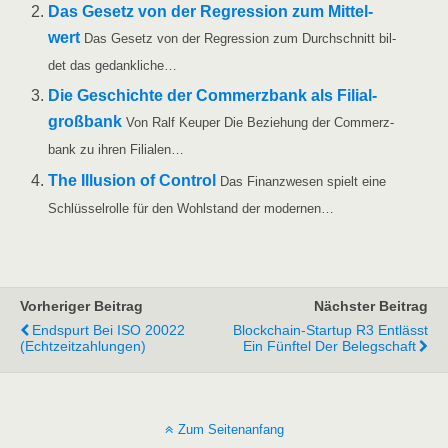
Das Gesetz von der Regres­si­on zum Mit­tel­
wert
Das Gesetz von der Regres­si­on zum Durch­schnitt bil­
det das gedankliche…
Die Geschich­te der Com­merz­bank als Fili­al­
groß­bank
Von Ralf Keu­per Die Bezie­hung der Com­merz­
bank zu ihren Filialen…
The Illu­si­on of Con­trol
Das Finanz­we­sen spielt eine
Schlüs­sel­rol­le für den Wohl­stand der modernen…
Vorheriger Beitrag
Nächster Beitrag
Endspurt Bei ISO 20022
Blockchain-Startup R3 Entlässt
(Echtzeitzahlungen)
Ein Fünftel Der Belegschaft
Zum Seitenanfang