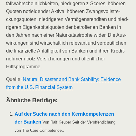
fall­wahr­schein­lich­kei­ten, nied­ri­ge­ren z‑Scores, höhe­ren
Quo­ten not­lei­den­der Akti­va, höhe­ren Zwangs­voll­stre­
ckungs­quo­ten, nied­ri­ge­ren Ver­mö­gens­ren­di­ten und nied­
ri­ge­ren Eigen­ka­pi­tal­quo­ten der betrof­fe­nen Ban­ken in
den Jah­ren nach einer Natur­ka­ta­stro­phe wider. Die Aus­
wir­kun­gen sind wirt­schaft­lich rele­vant und ver­deut­li­chen
die finan­zi­el­le Anfäl­lig­keit von Ban­ken und ihren Kre­dit­
neh­mern trotz Ver­si­che­run­gen und öffent­li­cher
Hilfsprogramme.
Quel­le:
Natu­ral Dis­as­ter and Bank Sta­bi­li­ty: Evi­dence
from the U.S. Finan­cial System
Ähn­li­che Beiträge:
Auf der Suche nach den Kern­kom­pe­ten­zen
der Ban­ken
Von Ralf Keu­per Seit der Ver­öf­fent­li­chung
von The Core Competence…