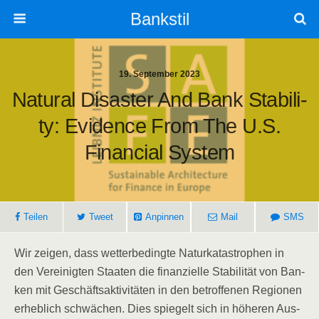
Bankstil
19. September 2023
Natu­ral Dis­as­ter And Bank Sta­bi­li­
Ty: Evi­dence From The U.S.
Finan­cial System
Tei­len
Tweet
Anpin­nen
Mail
SMS
Wir zei­gen, dass wet­ter­be­ding­te Natur­ka­ta­stro­phen in
den Ver­ei­nig­ten Staa­ten die finan­zi­el­le Sta­bi­li­tät von Ban­
ken mit Geschäfts­ak­ti­vi­tä­ten in den betrof­fe­nen Regio­nen
erheb­lich schwä­chen. Dies spie­gelt sich in höhe­ren Aus­