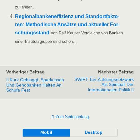
zu langer…
Regio­nal­ban­ken­ef­fi­zi­enz und Stand­ort­fak­to­
ren: Metho­di­sche Ansät­ze und aktu­el­ler For­
schungs­stand
Von Ralf Keu­per Ver­glei­che von Ban­ken
einer Insti­tuts­grup­pe sind schon…
Vorheriger Beitrag
Nächster Beitrag
SWIFT: Ein Zahlungsnetzwerk
Kurz Gebloggt: Sparkassen
Als Spielball Der
Und Genobanken Halten An
Internationalen Politik
Schufa Fest
Zum Seitenanfang
Mobil
Desktop