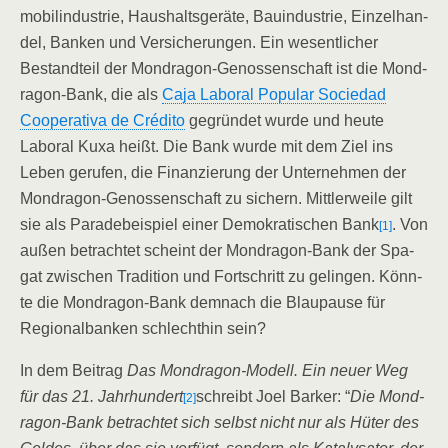
mo­bil­in­dus­trie, Haus­halts­ge­rä­te, Bau­in­dus­trie, Ein­zel­han­
del, Ban­ken und Ver­si­che­run­gen.
Ein wesent­li­cher
Bestand­teil der Mond­ra­gon-Genos­sen­schaft ist die Mond­
ra­gon-Bank, die als
Caja Laboral Popu­lar Socie­dad
Coope­ra­ti­va de Cré­di­to
gegrün­det wur­de und heu­te
Laboral Kuxa heißt. Die Bank wur­de mit dem Ziel ins
Leben geru­fen, die Finan­zie­rung der Unter­neh­men der
Mond­ra­gon-Genos­sen­schaft zu sichern. Mitt­ler­wei­le gilt
sie als Para­de­bei­spiel einer Demo­kra­ti­schen Bank
. Von
[1]
außen betrach­tet scheint der Mond­ra­gon-Bank der Spa­
gat zwi­schen Tra­di­ti­on und Fort­schritt zu gelin­gen. Könn­
te die Mond­ra­gon-Bank dem­nach die Blau­pau­se für
Regio­nal­ban­ken schlecht­hin sein?
In dem Bei­trag
Das Mond­ra­gon-Modell. Ein neu­er Weg
für das 21. Jahr­hun­dert
schreibt Joel Bar­ker: “
Die Mond­
[2]
ra­gon-Bank betrach­tet sich selbst nicht nur als Hüter des