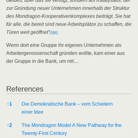
Gel­des, über das sie ver­fügt, son­dern als Kata­ly­sa­tor, der
zur Grün­dung neu­er Unter­neh­men inner­halb der Struk­tur
des Mond­ra­gon-Koope­ra­ti­venkom­ple­xes bei­trägt. Sie hat
für alle, die bereit sind neue Arbeits­plät­ze zu schaf­fen, die
Türen weit geöff­net
”
[3]
[4]
Wenn dort eine Grup­pe ihr eige­nes Unter­neh­men als
Arbei­ter­ge­nos­sen­schaft grün­den woll­te, kam einer aus
der Grup­pe in die Bank, um mit…
Refe­ren­ces
Refe­ren­ces
↑
1
Die Demo­kra­ti­sche Bank – vom Schei­tern
einer Idee
↑
2
The Mond­ra­gon Model A New Pathway for the
Twen­ty-First Century