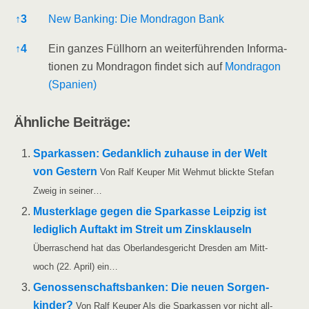
↑
3
New Ban­king: Die Mond­ra­gon Bank
↑
4
Ein gan­zes Füll­horn an wei­ter­füh­ren­den Infor­ma­
tio­nen zu Mond­ra­gon fin­det sich auf
Mond­ra­gon
(Spa­ni­en)
Ähn­li­che Beiträge:
Spar­kas­sen: Gedank­lich zuhau­se in der Welt
von Ges­tern
Von Ralf Keu­per Mit Weh­mut blick­te Ste­fan
Zweig in seiner…
Mus­ter­kla­ge gegen die Spar­kas­se Leip­zig ist
ledig­lich Auf­takt im Streit um Zins­klau­seln
Über­ra­schend hat das Ober­lan­des­ge­richt Dres­den am Mitt­
woch (22. April) ein…
Genos­sen­schafts­ban­ken: Die neu­en Sor­gen­
kin­der?
Von Ralf Keu­per Als die Spar­kas­sen vor nicht all­