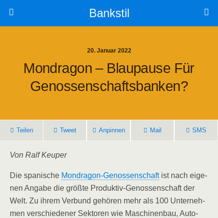
Bankstil
20. Januar 2022
Mond­ra­gon – Blau­pau­se Für
Genossenschaftsbanken?
Tei­len
Tweet
Anpin­nen
Mail
SMS
Von Ralf Keuper
Die spa­ni­sche
Mond­ra­gon-Genos­sen­schaft
ist nach eige­
nen Anga­be die größ­te Pro­duk­tiv-Genos­sen­schaft der
Welt. Zu ihrem Ver­bund gehö­ren mehr als 100 Unter­neh­
men ver­schie­de­ner Sek­to­ren wie Maschi­nen­bau, Auto­