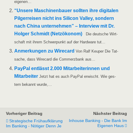
eigenen…
“Unse­re Maschi­nen­bau­er soll­ten ihre digi­ta­len
Pil­ger­rei­sen nicht ins Sili­con Val­ley, son­dern
nach Chi­na unter­neh­men” – Inter­view mit Dr.
Hol­ger Schmidt (Netz­öko­nom)
Die deut­sche Wirt­
schaft mit ihrem Schwer­punkt auf der Hard­ware tut…
Anmer­kun­gen zu Wire­card
Von Ralf Keu­per Die Tat­
sa­che, dass Wire­card die Com­merz­bank aus…
Pay­Pal ent­lässt 2.000 Mit­ar­bei­te­rin­nen und
Mit­ar­bei­ter
Jetzt hat es auch Pay­Pal erwischt. Wie ges­
tern bekannt wurde,…
Vorheriger Beitrag
Nächster Beitrag
Inhouse Banking - Die Bank Im
Strategische Frühaufklärung
Eigenen Haus
Im Banking - Nötiger Denn Je