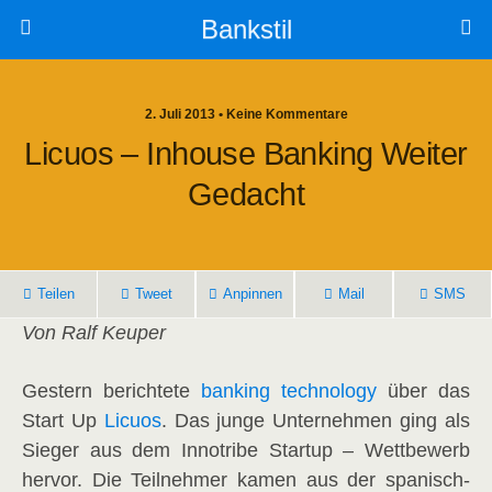
Bankstil
2. Juli 2013 • Keine Kommentare
Licu­os – Inhouse Ban­king Wei­ter
Gedacht
Tei­len
Tweet
Anpin­nen
Mail
SMS
Von Ralf Keu­per
Ges­tern berich­te­te
ban­king tech­no­lo­gy
über das
Start Up
Licu­os
. Das jun­ge Unter­neh­men ging als
Sie­ger aus dem Inno­tri­be Start­up – Wett­be­werb
her­vor. Die Teil­neh­mer kamen aus der spa­nisch-