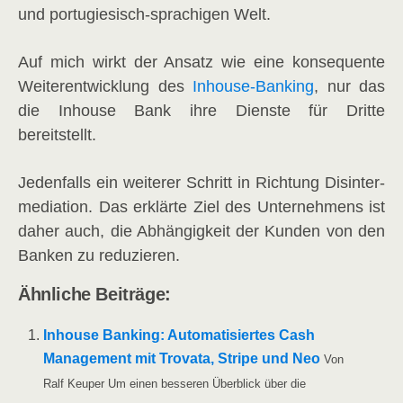
und por­tu­gie­sisch-spra­chi­gen Welt.
Auf mich wirkt der Ansatz wie eine kon­se­quen­te
Wei­ter­ent­wick­lung des
Inhouse-Ban­king
, nur das
die Inhouse Bank ihre Diens­te für Drit­te
bereitstellt.
Jeden­falls ein wei­te­rer Schritt in Rich­tung Dis­in­ter­
me­dia­ti­on. Das erklär­te Ziel des Unter­neh­mens ist
daher auch, die Abhän­gig­keit der Kun­den von den
Ban­ken zu reduzieren.
Ähn­li­che Beiträge:
Inhouse Ban­king: Auto­ma­ti­sier­tes Cash
Manage­ment mit Tro­vata, Stri­pe und Neo
Von
Ralf Keu­per Um einen bes­se­ren Über­blick über die