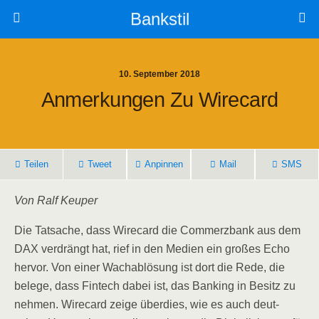
Bankstil
10. September 2018
Anmer­kun­gen Zu Wirecard
Tei­len
Tweet
Anpin­nen
Mail
SMS
Von Ralf Keuper
Die Tat­sa­che, dass Wire­card die Com­merz­bank aus dem
DAX ver­drängt hat, rief in den Medi­en ein gro­ßes Echo
her­vor. Von einer Wach­ab­lö­sung ist dort die Rede, die
bele­ge, dass Fin­tech dabei ist, das Ban­king in Besitz zu
neh­men. Wire­card zei­ge über­dies, wie es auch deut­