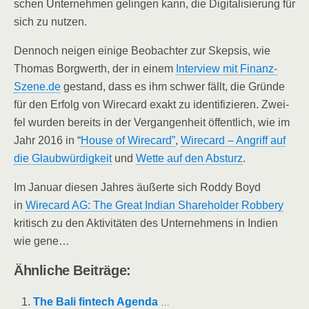
schen Unter­neh­men gelin­gen kann, die Digi­ta­li­sie­rung für
sich zu nutzen.
Den­noch nei­gen eini­ge Beob­ach­ter zur Skep­sis, wie
Tho­mas Borg­werth, der in einem
Inter­view mit Finanz-
Szene.de
gestand, dass es ihm schwer fällt, die Grün­de
für den Erfolg von Wire­card exakt zu iden­ti­fi­zie­ren. Zwei­
fel wur­den bereits in der Ver­gan­gen­heit öffent­lich, wie im
Jahr 2016 in “
House of Wire­card”
,
Wire­card – Angriff auf
die Glaub­wür­dig­keit
und
Wet­te auf den Absturz
.
Im Janu­ar die­sen Jah­res äußer­te sich Rod­dy Boyd
in
Wire­card AG: The Gre­at Indi­an Share­hol­der Rob­be­ry
kri­tisch zu den Akti­vi­tä­ten des Unter­neh­mens in Indi­en
wie gene…
Ähn­li­che Beiträge:
The Bali fin­tech Agen­da
…