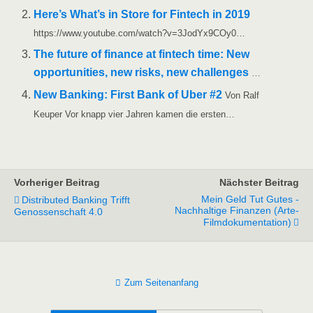
Here’s What’s in Store for Fin­tech in 2019
https://www.youtube.com/watch?v=3JodYx9COy0…
The future of finan­ce at fin­tech time: New
oppor­tu­ni­ties, new risks, new chal­lenges
…
New Ban­king: First Bank of Uber #2
Von Ralf
Keu­per Vor knapp vier Jah­ren kamen die ersten…
Vorheriger Beitrag
Nächster Beitrag
Mein Geld Tut Gutes -
Distributed Banking Trifft
Nachhaltige Finanzen (arte-
Genossenschaft 4.0
Filmdokumentation)
Zum Seitenanfang