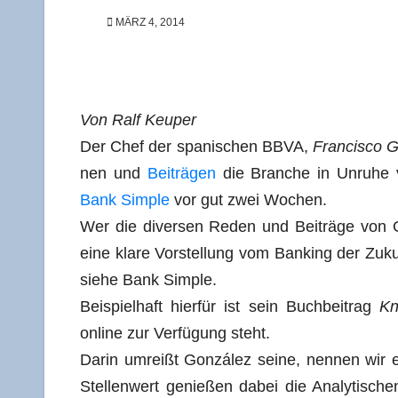
MÄRZ 4, 2014
Von Ralf Keuper
Der Chef der spa­ni­schen BBVA,
Fran­cis­co G
nen und
Bei­trä­gen
die Bran­che in Unru­he v
Bank Simp­le
vor gut zwei Wochen.
Wer die diver­sen Reden und Bei­trä­ge von G
eine kla­re Vor­stel­lung vom Ban­king der Zuk
sie­he Bank Simple.
Bei­spiel­haft hier­für ist sein Buch­bei­trag
Kn
online zur Ver­fü­gung steht.
Dar­in umreißt Gon­zá­lez sei­ne, nen­nen wir
Stel­len­wert genie­ßen dabei die Ana­ly­ti­sc