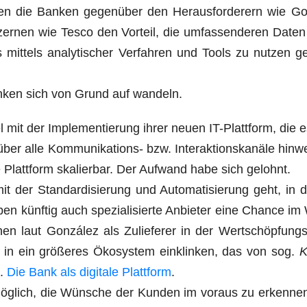
en die Ban­ken gegen­über den Her­aus­for­de­rern wie Goo
zer­nen wie Tes­co den Vor­teil, die umfas­sen­de­ren Date
mit­tels ana­ly­ti­scher Ver­fah­ren und Tools zu nut­zen ge
.
an­ken sich von Grund auf wandeln.
mit der Imple­men­tie­rung ihrer neu­en IT-Platt­form, die 
er alle Kom­mu­ni­ka­ti­ons- bzw. Inter­ak­ti­ons­ka­nä­le hin­
t die Platt­form ska­lier­bar. Der Auf­wand habe sich gelohnt.
t der Stan­dar­di­sie­rung und Auto­ma­ti­sie­rung geht, in
n künf­tig auch spe­zia­li­sier­te Anbie­ter eine Chan­ce im
 laut Gon­zá­lez als Zulie­fe­rer in der Wert­schöp­fungs­
it in ein grö­ße­res Öko­sys­tem ein­klin­ken, das von sog.
K
d.
Die Bank als digi­ta­le Platt­form
.
 mög­lich, die Wün­sche der Kun­den im vor­aus zu erken­n