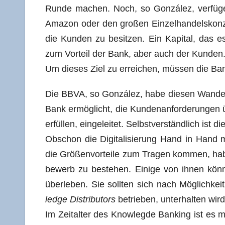
Run­de machen. Noch, so Gon­zá­lez, ver­fü­g
Ama­zon oder den gro­ßen Ein­zel­han­dels­kon­
die Kun­den zu besit­zen. Ein Kapi­tal, das es 
zum Vor­teil der Bank, aber auch der Kunden
Um die­ses Ziel zu errei­chen, müs­sen die B
Die BBVA, so Gon­zá­lez, habe die­sen Wan­del 
Bank ermög­licht, die Kun­den­an­for­de­run­gen üb
erfül­len, ein­ge­lei­tet. Selbst­ver­ständ­lich is
Obschon die Digi­ta­li­sie­rung Hand in Hand mi
die Grö­ßen­vor­tei­le zum Tra­gen kom­men, habe
be­werb zu bestehen. Eini­ge von ihnen kön­nen
über­le­ben. Sie soll­ten sich nach Mög­lich­ke
ledge Dis­tri­bu­tors
betrie­ben, unter­hal­ten wir
Im Zeit­al­ter des Know­leg­de Ban­king ist es