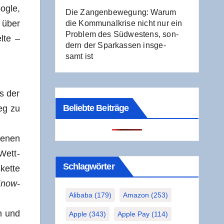
g­le,
Die Zan­gen­be­we­gung: War­um
n über
die Kom­mu­nal­kri­se nicht nur ein
Pro­blem des Süd­wes­tens, son­
l­te –
dern der Spar­kas­sen ins­ge­
samt ist
es der
Beliebte Beiträge
weg zu
 denen
 Wett­
Schlag­wör­ter
ket­te
now­
Alibaba
(179)
Amazon
(253)
en und
Apple
(343)
Apple Pay
(114)