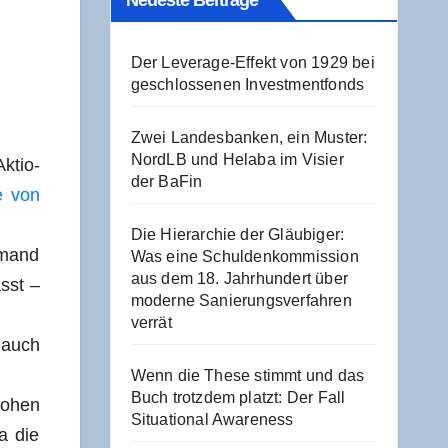
Neu­es­te Beiträge
Der Levera­ge-Effekt von 1929 bei
geschlos­se­nen Investmentfonds
Zwei Lan­des­ban­ken, ein Mus­ter:
NordLB und Hela­ba im Visier
Aktio­
der BaFin
e von
Die Hier­ar­chie der Gläu­bi­ger:
emand
Was eine Schul­den­kom­mis­si­on
aus dem 18. Jahr­hun­dert über
ässt –
moder­ne Sanie­rungs­ver­fah­ren
verrät
 auch
Wenn die The­se stimmt und das
Buch trotz­dem platzt: Der Fall
hohen
Situa­tio­nal Awareness
ta die