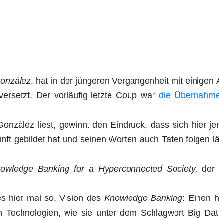
on­zá­lez
, hat in der jün­ge­ren Ver­gan­gen­heit mit eini­gen 
er­setzt. Der vor­läu­fig letz­te Coup war
die Über­nah­m
on­zá­lez liest, gewinnt den Ein­druck, dass sich hier j
unft gebil­det hat und sei­nen Wor­ten auch Taten fol­gen l
ow­ledge Ban­king for a Hyper­con­nec­ted Socie­ty,
der
 es hier mal so, Visi­on des
Know­ledge Ban­king
:
Einen 
hen Tech­no­lo­gien, wie sie unter dem Schlag­wort Big Da