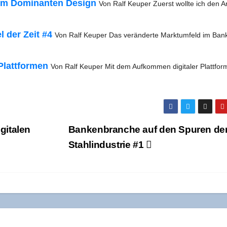
m Domi­nan­ten Design
Von Ralf Keu­per Zuerst woll­te ich den Art
el der Zeit #4
Von Ralf Keu­per Das ver­än­der­te Markt­um­feld im Ban­
 Platt­for­men
Von Ralf Keu­per Mit dem Auf­kom­men digi­ta­ler Platt­for
­ta­len
Ban­ken­bran­che auf den Spu­ren de
Stahl­in­dus­trie #1