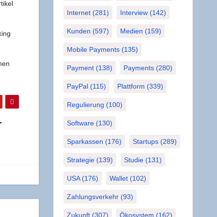
i­kel
Internet
(281)
Interview
(142)
Kunden
(597)
Medien
(159)
king
Mobile Payments
(135)
­men
Payment
(138)
Payments
(280)
PayPal
(115)
Plattform
(339)
Regulierung
(100)
r
Software
(130)
Sparkassen
(176)
Startups
(289)
Strategie
(139)
Studie
(131)
USA
(176)
Wallet
(102)
Zahlungsverkehr
(93)
Zukunft
(307)
Ökosystem
(162)