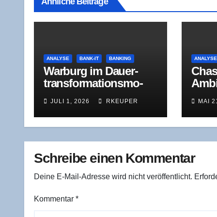
Ähnliche Beiträge
ANALYSE
BANK-IT
BANKING
ANALYS
War­burg im Dau­er­
Cha­s
trans­for­ma­ti­ons­mo­
Ambi­
dus: Was der Jah­res­
ben, 
JULI 1, 2026
RKEUPER
MAI 2
ver­lust 2025 wirk­
Hera
lich zeigt
Schreibe einen Kommentar
Deine E-Mail-Adresse wird nicht veröffentlicht.
Erford
Kommentar
*