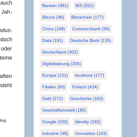
k auch
Banken
(981)
BIS
(552)
g Jah­
Bitcoin
(96)
Blockchain
(177)
China
(108)
Commerzbank
(99)
Indus­
jedoch
Data
(191)
Deutsche Bank
(135)
 oder
Deutschland
(302)
­te­me
Digitalisierung
(204)
Europa
(131)
facebook
(177)
af­ten
 steht
Filialen
(89)
Fintech
(424)
Geld
(272)
Geschichte
(163)
Geschäftsmodell
(185)
Blog
Google
(330)
Identity
(192)
Industrie
(98)
Innovation
(143)