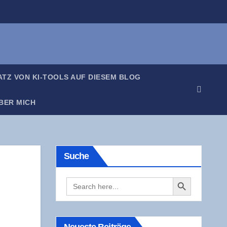
SATZ VON KI-TOOLS AUF DIE­SEM BLOG
BER MICH
Suche
Search Button
Search
for: