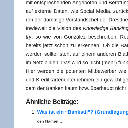
mit ent­spre­chen­den Ange­bo­ten und Bera­tungs
auf exter­ne Daten, wie Social Media, zurück.
ren der dama­li­ge Vor­stands­chef der Dresd­n
Inwie­weit die Visi­on des
Know­ledge Ban­kin
try
, so wie von Gon­zá­lez beschrei­ben, Rea­l
bereits jetzt schon zu erken­nen. Ob die Bank
wer­den soll­te, steht auf einem ande­ren Bla
im Netz bil­den. Das wird so nicht (mehr) fun
Hier wer­den die poten­ten Mit­be­wer­ber wie G
und Kre­dit­kar­ten­un­ter­neh­men ein gewich­ti
dem der Ban­ken kaum bzw. über­haupt nicht
Ähn­li­che Beiträge:
Was ist ein “Bank­stil”? (Grund­le­gun
den Namen…