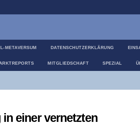
IL-META­VER­SUM
DATEN­SCHUTZ­ER­KLÄ­RUNG
EIN­
ARKT­RE­PORTS
MIT­GLIED­SCHAFT
SPE­ZI­AL
Ü
n einer ver­netz­ten