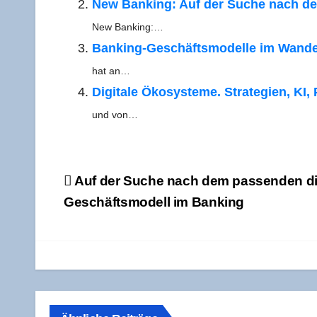
New Ban­king: Auf der Suche nach de
New Banking:…
Ban­king-Geschäfts­­­mo­­del­­le im Wan­d
hat an…
Digi­ta­le Öko­sys­te­me. Stra­te­gien, KI,
und von…
Beitragsnavigation
Auf der Suche nach dem pas­sen­den digi
Geschäfts­mo­dell im Banking