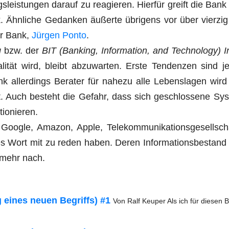
­leis­tun­gen dar­auf zu reagie­ren. Hier­für greift die Ban
 Ähn­li­che Gedan­ken äußer­te übri­gens vor über vier­zi
er Bank,
Jür­gen Pon­to
.
g
bzw. der
BIT (Ban­king, Infor­ma­ti­on, and Tech­no­lo­gy) 
i­tät wird, bleibt abzu­war­ten. Ers­te Ten­den­zen sind 
 aller­dings Bera­ter für nahe­zu alle Lebens­la­gen wird
tt. Auch besteht die Gefahr, dass sich geschlos­se­ne Sys
ktionieren.
oog­le, Ama­zon, Apple, Tele­kom­mu­ni­ka­ti­ons­ge­sell­sch
­ges Wort mit zu reden haben. Deren Infor­ma­ti­ons­be­stand
 mehr nach.
g eines neu­en Begriffs) #1
Von Ralf Keu­per Als ich für die­sen 