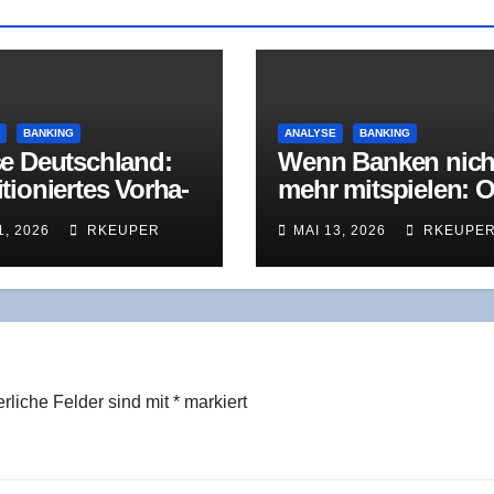
E
BANKING
ANALYSE
BANKING
e Deutsch­land:
Wenn Ban­ken nich
tio­nier­tes Vor­ha­
mehr mit­spie­len: O
bekann­te
Bih­ler Maschi­nen­f
1, 2026
RKEUPER
MAI 13, 2026
RKEUPE
usforderungen
brik in der
Restrukturierung
erliche Felder sind mit
*
markiert