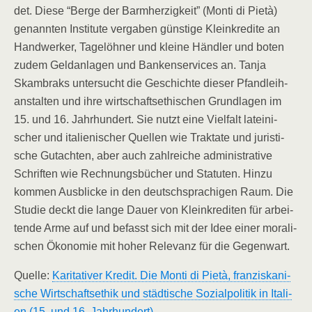
det. Die­se “Ber­ge der Barm­her­zig­keit” (Mon­ti di Pie­tà)
genann­ten Insti­tu­te ver­ga­ben güns­ti­ge Klein­kre­di­te an
Hand­wer­ker, Tage­löh­ner und klei­ne Händ­ler und boten
zudem Geld­an­la­gen und Ban­ken­ser­vices an. Tan­ja
Skam­braks unter­sucht die Geschich­te die­ser Pfand­leih­
an­stal­ten und ihre wirt­schafts­ethi­schen Grund­la­gen im
15. und 16. Jahr­hun­dert. Sie nutzt eine Viel­falt latei­ni­
scher und ita­lie­ni­scher Quel­len wie Trak­ta­te und juris­ti­
sche Gut­ach­ten, aber auch zahl­rei­che admi­nis­tra­ti­ve
Schrif­ten wie Rech­nungs­bü­cher und Sta­tu­ten. Hin­zu
kom­men Aus­bli­cke in den deutsch­spra­chi­gen Raum. Die
Stu­die deckt die lan­ge Dau­er von Klein­kre­di­ten für arbei­
ten­de Arme auf und befasst sich mit der Idee einer mora­li­
schen Öko­no­mie mit hoher Rele­vanz für die Gegenwart.
Quel­le:
Kari­ta­ti­ver Kre­dit. Die Mon­ti di Pie­tà, fran­zis­ka­ni­
sche Wirt­schafts­ethik und städ­ti­sche Sozi­al­po­li­tik in Ita­li­
en (15. und 16. Jahrhundert)