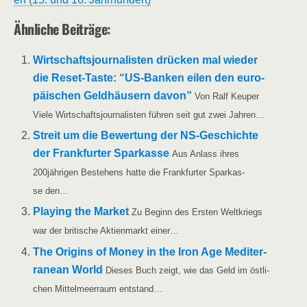
Ähn­li­che Beiträge:
Wirt­schafts­jour­na­lis­ten drü­cken mal wie­der
die Reset-Tas­­te: “US-Ban­ken eilen den euro­
päi­schen Geld­häu­sern davon”
Von Ralf Keu­per
Vie­le Wirt­schafts­jour­na­lis­ten füh­ren seit gut zwei Jahren…
Streit um die Bewer­tung der NS-Geschich­­te
der Frank­fur­ter Spar­kas­se
Aus Anlass ihres
200jährigen Bestehens hat­te die Frank­fur­ter Spar­kas­
se den…
Play­ing the Mar­ket
Zu Beginn des Ers­ten Welt­kriegs
war der bri­ti­sche Akti­en­markt einer…
The Ori­g­ins of Money in the Iron Age Medi­ter­
ra­ne­an World
Die­ses Buch zeigt, wie das Geld im öst­li­
chen Mit­tel­meer­raum entstand…