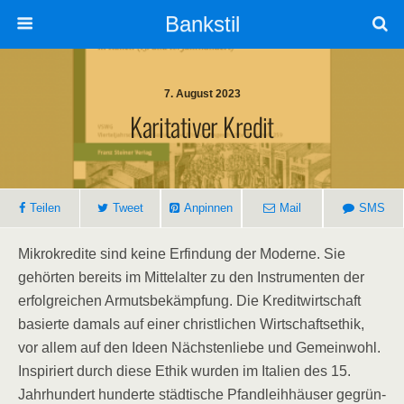
Bankstil
7. August 2023
Kari­ta­ti­ver Kredit
Tei­len
Tweet
Anpin­nen
Mail
SMS
Mikro­kre­di­te sind kei­ne Erfin­dung der Moder­ne. Sie
gehör­ten bereits im Mit­tel­al­ter zu den Instru­men­ten der
erfolg­rei­chen Armuts­be­kämp­fung. Die Kre­dit­wirt­schaft
basier­te damals auf einer christ­li­chen Wirt­schafts­ethik,
vor allem auf den Ideen Nächs­ten­lie­be und Gemein­wohl.
Inspi­riert durch die­se Ethik wur­den im Ita­li­en des 15.
Jahr­hun­dert hun­der­te städ­ti­sche Pfand­leih­häu­ser gegrün­