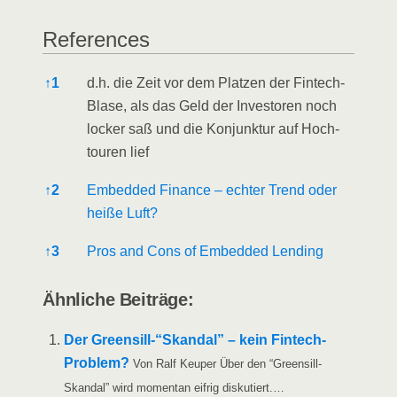
Refe­ren­ces
Refe­ren­ces
↑
1
d.h. die Zeit vor dem Plat­zen der Fin­tech-
Bla­se, als das Geld der Inves­to­ren noch
locker saß und die Kon­junk­tur auf Hoch­
tou­ren lief
↑
2
Embedded Finan­ce – ech­ter Trend oder
hei­ße Luft?
↑
3
Pros and Cons of Embedded Lending
Ähn­li­che Beiträge:
Der Greensill-“Skandal” – kein Fin­tech-
Pro­blem?
Von Ralf Keu­per Über den “Greens­ill-
Skan­­dal” wird momen­tan eif­rig diskutiert.…