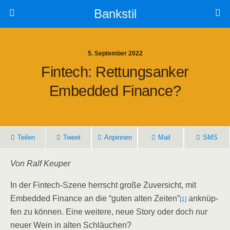
Bankstil
5. September 2022
Fin­tech: Ret­tungs­an­ker
Embedded Finance?
Tei­len
Tweet
Anpin­nen
Mail
SMS
Von Ralf Keuper
In der Fin­tech-Sze­ne herrscht gro­ße Zuver­sicht, mit
Embedded Finan­ce an die “guten alten Zei­ten”
anknüp­
[1]
fen zu kön­nen. Eine wei­te­re, neue Sto­ry oder doch nur
neu­er Wein in alten Schläuchen?