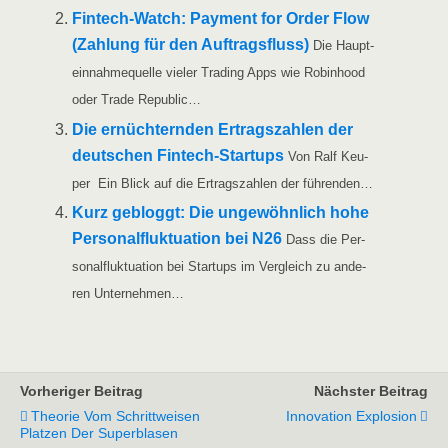
Fin­­tech-Watch: Pay­ment for Order Flow
(Zah­lung für den Auf­trags­fluss)
Die Haupt­
ein­nah­me­quel­le vie­ler Tra­ding Apps wie Robin­hood
oder Trade Republic…
Die ernüch­tern­den Ertrags­zah­len der
deut­schen Fin­tech-Start­ups
Von Ralf Keu­
per Ein Blick auf die Ertrags­zah­len der führenden…
Kurz gebloggt: Die unge­wöhn­lich hohe
Per­so­nal­fluk­tua­ti­on bei N26
Dass die Per­
so­nal­fluk­tua­ti­on bei Start­ups im Ver­gleich zu ande­
ren Unternehmen…
Vorheriger Beitrag
Nächster Beitrag
Theorie Vom Schrittweisen
Innovation Explosion
Platzen Der Superblasen