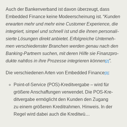
Auch der Ban­ken­ver­band ist davon über­zeugt, dass
Embedded Finan­ce kei­ne Mode­er­schei­nung ist. “
Kun­den
erwar­ten mehr und mehr eine Cus­to­mer Expe­ri­ence, die
inte­griert, sim­pel und schnell ist und die ihnen per­so­na­li­
sier­te Lösun­gen direkt anbie­tet. Erfolg­rei­che Unter­neh­
men ver­schie­dens­ter Bran­chen wer­den genau nach den
Ban­king-Part­nern suchen, mit deren Hil­fe sie Finanz­pro­
duk­te naht­los in ihre Pro­zes­se inte­grie­ren kön­nen
”.
[2]
Die ver­schie­de­nen Arten von Embedded Finan­ce
:
[3]
Point-of-Ser­vice (POS)-Kreditvergabe – wird für
grö­ße­re Anschaf­fun­gen ver­wen­det. Die POS-Kre­
dit­ver­ga­be ermög­licht den Kun­den den Zugang
zu einem grö­ße­ren Kre­dit­rah­men. Hin­weis. In der
Regel wird dabei auch die Kre­dit­wü…