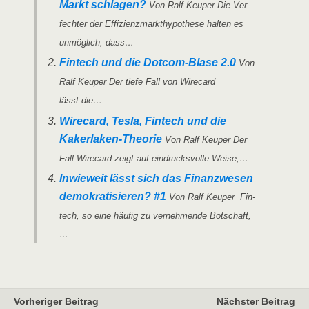
Markt schla­gen?
Von Ralf Keu­per Die Ver­
fech­ter der Effi­zi­enz­mark­t­hy­po­the­se hal­ten es
unmög­lich, dass…
Fin­tech und die Dot­­com-Bla­­se 2.0
Von
Ralf Keu­per Der tie­fe Fall von Wire­card
lässt die…
Wire­card, Tes­la, Fin­tech und die
Kaker­la­ken-Theo­rie
Von Ralf Keu­per Der
Fall Wire­card zeigt auf ein­drucks­vol­le Weise,…
Inwie­weit lässt sich das Finanz­we­sen
demo­kra­ti­sie­ren? #1
Von Ralf Keu­per Fin­
tech, so eine häu­fig zu ver­neh­men­de Botschaft,
…
Vorheriger Beitrag
Nächster Beitrag