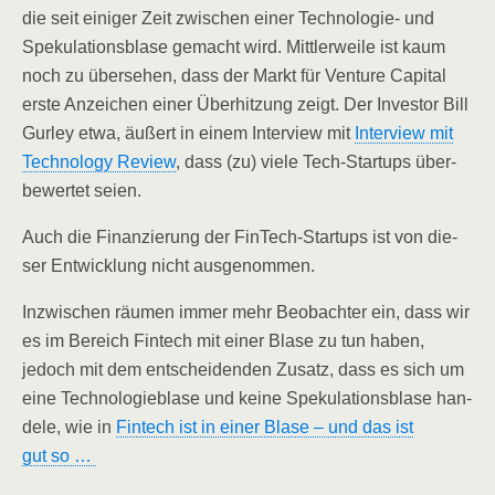
die seit eini­ger Zeit zwi­schen einer Tech­no­lo­gie- und
Spe­ku­la­ti­ons­bla­se gemacht wird. Mitt­ler­wei­le ist kaum
noch zu über­se­hen, dass der Markt für Ven­ture Capi­tal
ers­te Anzei­chen einer Über­hit­zung zeigt. Der Inves­tor Bill
Gur­ley etwa, äußert in einem Inter­view mit
Inter­view mit
Tech­no­lo­gy Review
, dass (zu) vie­le Tech-Start­ups über­
be­wer­tet seien.
Auch die Finan­zie­rung der Fin­Tech-Start­ups ist von die­
ser Ent­wick­lung nicht ausgenommen.
Inzwi­schen räu­men immer mehr Beob­ach­ter ein, dass wir
es im Bereich Fin­tech mit einer Bla­se zu tun haben,
jedoch mit dem ent­schei­den­den Zusatz, dass es sich um
eine Tech­no­lo­gie­bla­se und kei­ne Spe­ku­la­ti­ons­bla­se han­
de­le, wie in
Fin­tech ist in einer Bla­se – und das ist
gut so …