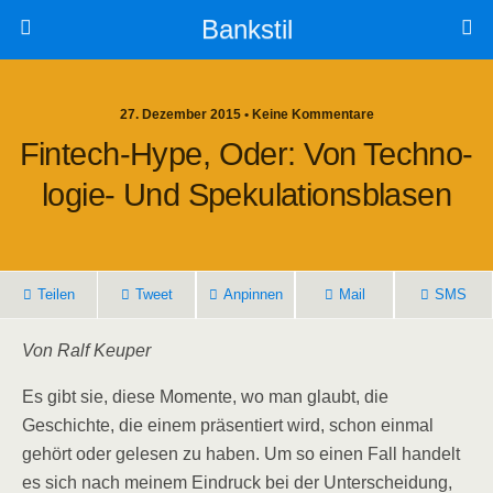
Bankstil
27. Dezember 2015 • Keine Kommentare
Fin­tech-Hype, Oder: Von Tech­no­
Lo­gie- Und Spekulationsblasen
Tei­len
Tweet
Anpin­nen
Mail
SMS
Von Ralf Keuper
Es gibt sie, die­se Momen­te, wo man glaubt, die
Geschich­te, die einem prä­sen­tiert wird, schon ein­mal
gehört oder gele­sen zu haben. Um so einen Fall han­delt
es sich nach mei­nem Ein­druck bei der Unter­schei­dung,