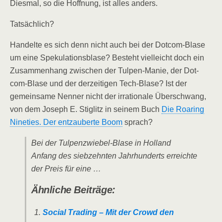
Dies­mal, so die Hoff­nung, ist alles anders.
Tat­säch­lich?
Han­del­te es sich denn nicht auch bei der Dot­com-Bla­se
um eine Spe­ku­la­ti­ons­bla­se? Besteht viel­leicht doch ein
Zusam­men­hang zwi­schen der Tul­pen-Manie, der Dot­
com-Bla­se und der der­zei­ti­gen Tech-Bla­se? Ist der
gemein­sa­me Nen­ner nicht der irra­tio­na­le Über­schwang,
von dem Joseph E. Stig­litz in sei­nem Buch
Die Roaring
Nine­ties. Der ent­zau­ber­te Boom
sprach?
Bei der Tul­pen­zwie­bel-Bla­se in Hol­land
Anfang des sieb­zehn­ten Jahr­hun­derts erreich­te
der Preis für eine …
Ähn­li­che Beiträge:
Social Tra­ding – Mit der Crowd den