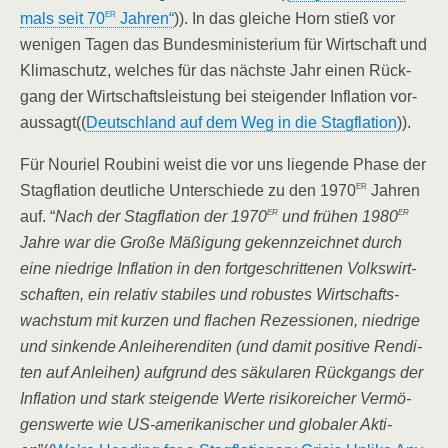
er
mals seit 70
Jah­ren“
)). In das glei­che Horn stieß vor
weni­gen Tagen das Bun­des­mi­nis­te­ri­um für Wirt­schaft und
Kli­ma­schutz, wel­ches für das nächs­te Jahr einen Rück­
gang der Wirt­schafts­leis­tung bei stei­gen­der Infla­ti­on vor­
aus­sagt((
Deutsch­land auf dem Weg in die Stag­fla­ti­on
)).
Für Nou­ri­el Rou­bi­ni weist die vor uns lie­gen­de Pha­se der
er
Stag­fla­ti­on deut­li­che Unter­schie­de zu den 1970
Jah­ren
er
er
auf. “
Nach der Stag­fla­ti­on der 1970
und frü­hen 1980
Jah­re war die Gro­ße Mäßi­gung gekenn­zeich­net durch
eine nied­ri­ge Infla­ti­on in den fort­ge­schrit­te­nen Volks­wirt­
schaf­ten, ein rela­tiv sta­bi­les und robus­tes Wirt­schafts­
wachs­tum mit kur­zen und fla­chen Rezes­sio­nen, nied­ri­ge
und sin­ken­de Anlei­he­ren­di­ten (und damit posi­ti­ve Ren­di­
ten auf Anlei­hen) auf­grund des säku­la­ren Rück­gangs der
Infla­ti­on und stark stei­gen­de Wer­te risi­ko­rei­cher Ver­mö­
gens­wer­te wie US-ame­ri­ka­ni­scher und glo­ba­ler Akti­