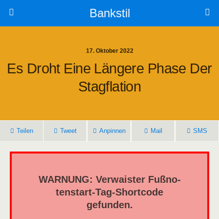
Bankstil
17. Oktober 2022
Es Droht Eine Län­ge­re Pha­se Der
Stagflation
Tei­len
Tweet
Anpin­nen
Mail
SMS
WARNUNG: Ver­wais­ter Fuß­no­
ten­start-Tag-Short­code
gefunden.