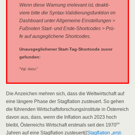
Wenn die­se War­nung irrele­vant ist, deak­ti­
vie­re bit­te die Syn­tax-Vali­die­rungs­funk­ti­on im
Dash­board unter All­ge­mei­ne Ein­stel­lun­gen >
Fuß­no­ten Start- und Ende-Short­codes > Prü­
fe auf aus­ge­gli­che­ne Shortcodes.
Unaus­ge­gli­che­ner Start-Tag-Short­code zuvor
gefunden:
“Vgl. dazu:”
Die Anzei­chen meh­ren sich, dass die Welt­wirt­schaft auf
eine län­ge­re Pha­se der Stag­fla­ti­on zusteu­ert. So gehen
die füh­ren­den Wirt­schafts­for­schungs­in­sti­tu­te in Öster­reich
davon aus, dass, wenn die Infla­ti­on auch 2023 hoch
er
bleibt, Öster­reichs Wirt­schaft erst­mals seit den 1970
Jah­ren auf eine Stag­fla­ti­on zusteu­ert((
Stag­fla­ti­on „erst­