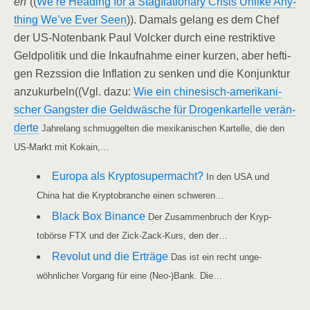
en
”((
We’­re Hea­ding for a Stag­fla­tio­na­ry Cri­sis Unli­ke Any­
thing We’­ve Ever Seen
)). Damals gelang es dem Chef
der US-Noten­bank Paul Volcker durch eine restrik­ti­ve
Geld­po­li­tik und die Inkauf­nah­me einer kur­zen, aber hef­ti­
gen Rezssi­on die Infla­ti­on zu sen­ken und die Kon­junk­tur
anzukurbeln((Vgl. dazu:
Wie ein chi­­ne­­sisch-ame­ri­­ka­­ni­­
scher Gangs­ter die Geld­wä­sche für Dro­gen­kar­tel­le ver­än­
der­te
Jah­re­lang schmug­gel­ten die mexi­ka­ni­schen Kar­tel­le, die den
US-Markt mit Kokain,…
Euro­pa als Kryp­to­super­macht?
In den USA und
Chi­na hat die Kryp­to­bran­che einen schweren…
Black Box Binan­ce
Der Zusam­men­bruch der Kryp­
to­bör­se FTX und der Zick-Zack-Kurs, den der…
Revo­lut und die Erträ­ge
Das ist ein recht unge­
wöhn­li­cher Vor­gang für eine (Neo-)Bank. Die…