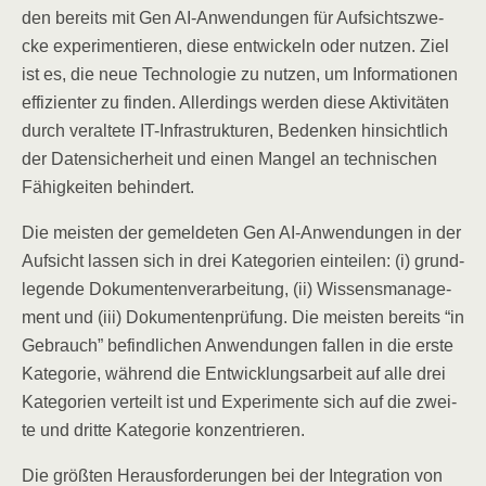
den bereits mit Gen AI-Anwen­dun­gen für Auf­sichts­zwe­
cke expe­ri­men­tie­ren, die­se ent­wi­ckeln oder nut­zen. Ziel
ist es, die neue Tech­no­lo­gie zu nut­zen, um Infor­ma­tio­nen
effi­zi­en­ter zu fin­den. Aller­dings wer­den die­se Akti­vi­tä­ten
durch ver­al­te­te IT-Infra­struk­tu­ren, Beden­ken hin­sicht­lich
der Daten­si­cher­heit und einen Man­gel an tech­ni­schen
Fähig­kei­ten behindert.
Die meis­ten der gemel­de­ten Gen AI-Anwen­dun­gen in der
Auf­sicht las­sen sich in drei Kate­go­rien ein­tei­len: (i) grund­
le­gen­de Doku­men­ten­ver­ar­bei­tung, (ii) Wis­sens­ma­nage­
ment und (iii) Doku­men­ten­prü­fung. Die meis­ten bereits “in
Gebrauch” befind­li­chen Anwen­dun­gen fal­len in die ers­te
Kate­go­rie, wäh­rend die Ent­wick­lungs­ar­beit auf alle drei
Kate­go­rien ver­teilt ist und Expe­ri­men­te sich auf die zwei­
te und drit­te Kate­go­rie konzentrieren.
Die größ­ten Her­aus­for­de­run­gen bei der Inte­gra­ti­on von