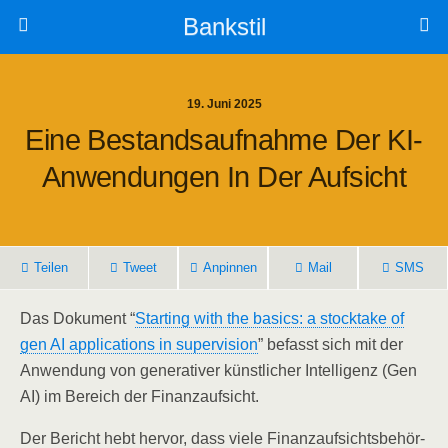
Bankstil
19. Juni 2025
Eine Bestands­auf­nah­me Der KI-
Anwen­dun­gen In Der Aufsicht
Tei­len
Tweet
Anpin­nen
Mail
SMS
Das Doku­ment “
Start­ing with the basics: a stock­ta­ke of
gen AI appli­ca­ti­ons in super­vi­si­on
” befasst sich mit der
Anwen­dung von gene­ra­ti­ver künst­li­cher Intel­li­genz (Gen
AI) im Bereich der Finanzaufsicht.
Der Bericht hebt her­vor, dass vie­le Finanz­auf­sichts­be­hör­