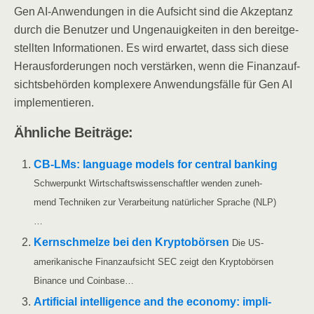
Gen AI-Anwen­dun­gen in die Auf­sicht sind die Akzep­tanz
durch die Benut­zer und Unge­nau­ig­kei­ten in den bereit­ge­
stell­ten Infor­ma­tio­nen. Es wird erwar­tet, dass sich die­se
Her­aus­for­de­run­gen noch ver­stär­ken, wenn die Finanz­auf­
sichts­be­hör­den kom­ple­xe­re Anwen­dungs­fäl­le für Gen AI
implementieren.
Ähn­li­che Beiträge:
CB-LMs: lan­guage models for cen­tral ban­king
Schwer­punkt Wirt­schafts­wis­sen­schaft­ler wen­den zuneh­
mend Tech­ni­ken zur Ver­ar­bei­tung natür­li­cher Spra­che (NLP)
…
Kern­schmel­ze bei den Kryp­to­bör­sen
Die US-
ame­ri­­ka­­ni­­sche Finanz­auf­sicht SEC zeigt den Kryp­to­bör­sen
Binan­ce und Coinbase…
Arti­fi­ci­al intel­li­gence and the eco­no­my: impli­