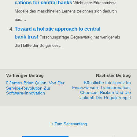
ca­ti­ons for cen­tral banks
Wich­tigs­te Erkennt­nis­se
Model­le des maschi­nel­len Ler­nens zeich­nen sich dadurch
aus,…
Toward a holi­stic approach to cen­tral
bank trust
For­schungs­fra­ge Gegen­wär­tig hat weni­ger als
die Hälf­te der Bür­ger des…
Vorheriger Beitrag
Nächster Beitrag
Künstliche Intelligenz Im
James Brian Quinn: Von Der
Finanzwesen: Transformation,
Service-Revolution Zur
Chancen, Risiken Und Die
Software-Innovation
Zukunft Der Regulierung
Zum Seitenanfang