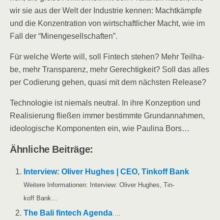
wir sie aus der Welt der Indus­trie ken­nen: Macht­kämp­fe
und die Kon­zen­tra­ti­on von wirt­schaft­li­cher Macht, wie im
Fall der “Minen­ge­sell­schaf­ten”.
Für wel­che Wer­te will, soll Fin­tech ste­hen? Mehr Teil­ha­
be, mehr Trans­pa­renz, mehr Gerech­tig­keit? Soll das alles
per Codie­rung gehen, qua­si mit dem nächs­ten Release?
Tech­no­lo­gie ist nie­mals neu­tral. In ihre Kon­zep­ti­on und
Rea­li­sie­rung flie­ßen immer bestimm­te Grund­an­nah­men,
ideo­lo­gi­sche Kom­po­nen­ten ein, wie Pau­li­na Bors…
Ähn­li­che Beiträge:
Inter­view: Oli­ver Hug­hes | CEO, Tin­koff Bank
Wei­te­re Infor­ma­tio­nen: Inter­view: Oli­ver Hug­hes, Tin­
koff Bank…
The Bali fin­tech Agen­da
…