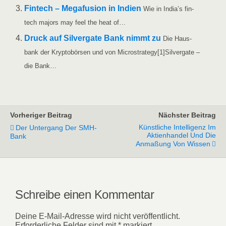
Fin­tech – Mega­fu­si­on in Indi­en
Wie in India’s fin­
tech majors may feel the heat of…
Druck auf Sil­ver­ga­te Bank nimmt zu
Die Haus­
bank der Kryp­to­bör­sen und von Microstra­tegy[1]Sil­ver­ga­te –
die Bank…
Vorheriger Beitrag
Nächster Beitrag
Künstliche Intelligenz Im
Der Untergang Der SMH-
Aktienhandel Und Die
Bank
Anmaßung Von Wissen
Schreibe einen Kommentar
Deine E-Mail-Adresse wird nicht veröffentlicht.
Erforderliche Felder sind mit
*
markiert