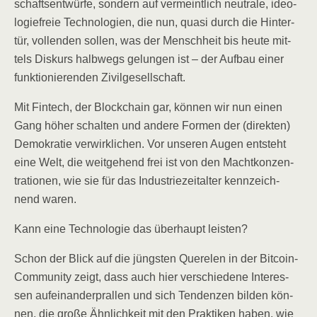
schafts­ent­wür­fe, son­dern auf ver­meint­lich neu­tra­le, ideo­
lo­gie­freie Tech­no­lo­gien, die nun, qua­si durch die Hin­ter­
tür, voll­enden sol­len, was der Mensch­heit bis heu­te mit­
tels Dis­kurs halb­wegs gelun­gen ist – der Auf­bau einer
funk­tio­nie­ren­den Zivilgesellschaft.
Mit Fin­tech, der Block­chain gar, kön­nen wir nun einen
Gang höher schal­ten und ande­re For­men der (direk­ten)
Demo­kra­tie ver­wirk­li­chen. Vor unse­ren Augen ent­steht
eine Welt, die weit­ge­hend frei ist von den Macht­kon­zen­
tra­tio­nen, wie sie für das Indus­trie­zeit­al­ter kenn­zeich­
nend waren.
Kann eine Tech­no­lo­gie das über­haupt leisten?
Schon der Blick auf die jüngs­ten Que­re­len in der Bit­co­in-
Com­mu­ni­ty zeigt, dass auch hier ver­schie­de­ne Inter­es­
sen auf­ein­an­der­pral­len und sich Ten­den­zen bil­den kön­
nen, die gro­ße Ähn­lich­keit mit den Prak­ti­ken haben, wie