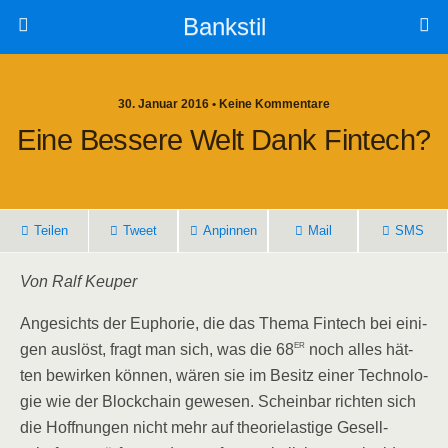
Bankstil
30. Januar 2016 • Keine Kommentare
Eine Bes­se­re Welt Dank Fintech?
Tei­len
Tweet
Anpin­nen
Mail
SMS
Von Ralf Keuper
Ange­sichts der Eupho­rie, die das The­ma Fin­tech bei eini­
er
gen aus­löst, fragt man sich, was die 68
noch alles hät­
ten bewir­ken kön­nen, wären sie im Besitz einer Tech­no­lo­
gie wie der Block­chain gewe­sen. Schein­bar rich­ten sich
die Hoff­nun­gen nicht mehr auf theo­rie­las­ti­ge Gesell­