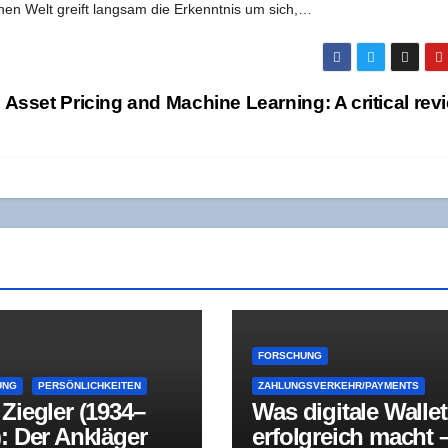
­chen Welt greift lang­sam die Erkennt­nis um sich,…
Asset Pri­cing and Machi­ne Lear­ning: A cri­ti­cal re
FORSCHUNG
UNG
PERSÖNLICHKEITEN
ZAHLUNGSVERKEHR/PAYMENTS
Zieg­ler (1934–
Was digi­ta­le Wal­le
: Der Anklä­ger
erfolg­reich macht 