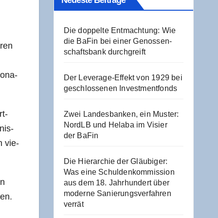
Neu­es­te Beiträge
Die dop­pel­te Ent­mach­tung: Wie
die BaFin bei einer Genos­sen­
­ren
schafts­bank durchgreift
io­na­
Der Levera­ge-Effekt von 1929 bei
geschlos­se­nen Investmentfonds
rt­
Zwei Lan­des­ban­ken, ein Mus­ter:
NordLB und Hela­ba im Visier
nis­
der BaFin
n vie­
Die Hier­ar­chie der Gläu­bi­ger:
Was eine Schul­den­kom­mis­si­on
en
aus dem 18. Jahr­hun­dert über
moder­ne Sanie­rungs­ver­fah­ren
fen.
verrät