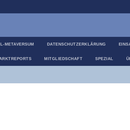
IL-META­VER­SUM
DATEN­SCHUTZ­ER­KLÄ­RUNG
EIN­
ARKT­RE­PORTS
MIT­GLIED­SCHAFT
SPE­ZI­AL
Ü