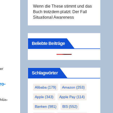
Wenn die The­se stimmt und das
Buch trotz­dem platzt: Der Fall
Situa­tio­nal Awareness
Beliebte Beiträge
er
Schlag­wör­ter
ro­
Alibaba
(179)
Amazon
(253)
Apple
(343)
Apple Pay
(114)
chlüs­
Banken
(981)
BIS
(552)