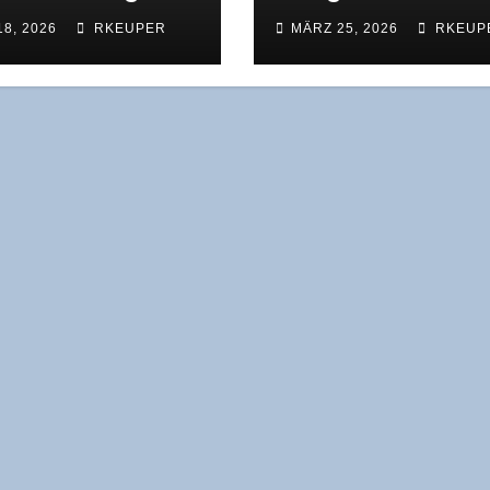
ie Gren­zen der
Lek­tio­nen aus Per
18, 2026
RKEUPER
MÄRZ 25, 2026
RKEUP
lisierung