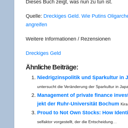
Die­ses Buch zeigt, was nun zu tun ist.
Quel­le:
Dre­cki­ges Geld. Wie Putins Olig­ar­che
angreifen
Wei­te­re Infor­ma­tio­nen /​ Rezen­sio­nen
Dre­cki­ges Geld
Ähn­li­che Beiträge:
Nied­rig­zins­po­li­tik und Spar­kul­tur in 
unter­sucht die Ver­än­de­rung der Spar­kul­tur in 
Manage­ment of pri­va­te finan­ce inves­t­i
jekt der Ruhr-Uni­­ver­­­si­­tät Bochum
Kira
Proud to Not Own Stocks: How Iden­ti­t
sel­fak­tor vor­ge­stellt, der die Entscheidung…