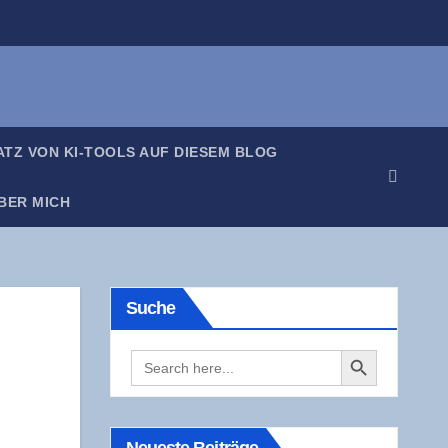
SATZ VON KI-TOOLS AUF DIE­SEM BLOG
BER MICH
Suche
Search Button
Search
for: