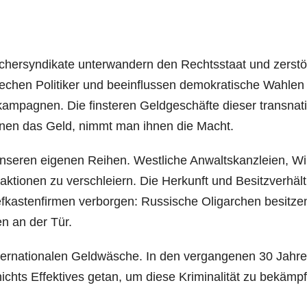
e­cher­syn­di­ka­te unter­wan­dern den Rechts­staat und zer­stö
echen Poli­ti­ker und beein­flus­sen demo­kra­ti­sche Wah­len
am­pa­gnen. Die fins­te­ren Geld­ge­schäf­te die­ser trans­na­t
hnen das Geld, nimmt man ihnen die Macht.
nse­ren eige­nen Rei­hen. West­li­che Anwalts­kanz­lei­en, Wi
k­tio­nen zu ver­schlei­ern. Die Her­kunft und Besitz­ver­hält­
f­kas­ten­fir­men ver­bor­gen: Rus­si­sche Olig­ar­chen besit­ze
ten an der Tür.
er­na­tio­na­len Geld­wä­sche. In den ver­gan­ge­nen 30 Jah­r
chts Effek­ti­ves getan, um die­se Kri­mi­na­li­tät zu bekämp