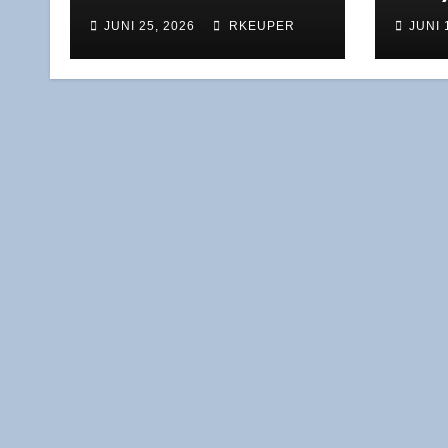
Argen­ti­ni­en zwi­schen
und d
JUNI 25, 2026
RKEUPER
JUNI 
his­to­ri­schem Trau­ma
Mora
und Gegenwartsprobe