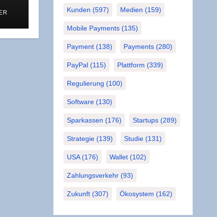
u
Kunden
(597)
Medien
(159)
ER
Mobile Payments
(135)
Payment
(138)
Payments
(280)
PayPal
(115)
Plattform
(339)
Regulierung
(100)
Software
(130)
Sparkassen
(176)
Startups
(289)
Strategie
(139)
Studie
(131)
USA
(176)
Wallet
(102)
Zahlungsverkehr
(93)
Zukunft
(307)
Ökosystem
(162)