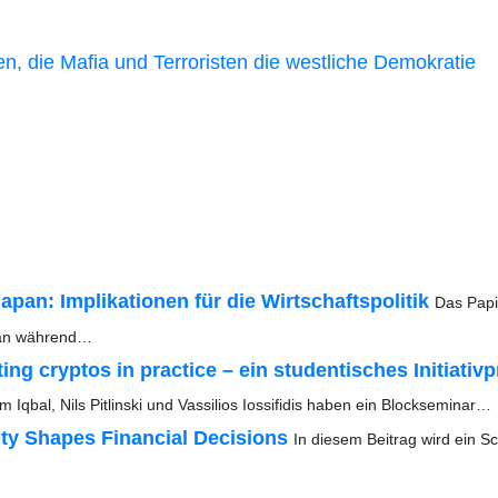
n, die Mafia und Ter­ro­ris­ten die west­li­che Demo­kra­tie
Japan: Impli­ka­tio­nen für die Wirt­schafts­po­li­tik
Das Papi
Japan während…
ng cryp­tos in prac­ti­ce – ein stu­den­ti­sches Initia­tiv­p
m Iqbal, Nils Pit­lin­ski und Vas­si­li­os Ios­si­fi­dis haben ein Blockseminar…
y Shapes Finan­cial Decis­i­ons
In die­sem Bei­trag wird ein S