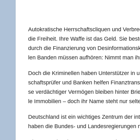
Auto­kra­ti­sche Herr­schafts­cli­quen und Ver­br
die Frei­heit. Ihre Waf­fe ist das Geld. Sie best
durch die Finan­zie­rung von Des­in­for­ma­ti­ons­k
len Ban­den müs­sen auf­hö­ren: Nimmt man i
Doch die Kri­mi­nel­len haben Unter­stüt­zer in u
schafts­prü­fer und Ban­ken hel­fen Finanz­trans­a
se ver­däch­ti­ger Ver­mö­gen blei­ben hin­ter Brie
le Immo­bi­li­en – doch ihr Name steht nur sel­
Deutsch­land ist ein wich­ti­ges Zen­trum der int
haben die Bun­des- und Lan­des­re­gie­run­gen ni