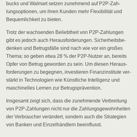
bucks und Walm­art set­zen zuneh­mend auf P2P-Zah­
lungs­op­tio­nen, um ihren Kun­den mehr Fle­xi­bi­li­tät und
Bequem­lich­keit zu bieten.
Trotz der wach­sen­den Beliebt­heit von P2P-Zah­lun­gen
gibt es jedoch auch Her­aus­for­de­run­gen. Sicher­heits­be­
den­ken und Betrugs­fäl­le sind nach wie vor ein gro­ßes
The­ma; so geben etwa 28 % der P2P-Nut­zer an, bereits
Opfer von Betrug gewor­den zu sein. Um die­sen Her­aus­
for­de­run­gen zu begeg­nen, inves­tie­ren Finanz­in­sti­tu­te ver­
stärkt in Tech­no­lo­gien wie Künst­li­che Intel­li­genz und
maschi­nel­les Ler­nen zur Betrugsprävention.
Ins­ge­samt zeigt sich, dass die zuneh­men­de Ver­brei­tung
von P2P-Zah­lun­gen nicht nur die Zah­lungs­ge­wohn­hei­ten
der Ver­brau­cher ver­än­dert, son­dern auch die Stra­te­gien
von Ban­ken und Ein­zel­händ­lern beeinflusst.