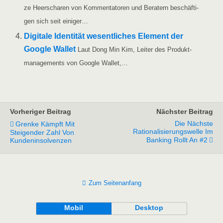
ze Heer­scha­ren von Kom­men­ta­to­ren und Bera­tern beschäf­ti­
gen sich seit einiger…
Digi­ta­le Iden­ti­tät wesent­li­ches Ele­ment der
Goog­le Wal­let
Laut Dong Min Kim, Lei­ter des Pro­dukt­
ma­nage­ments von Goog­le Wallet,…
Vorheriger Beitrag
Nächster Beitrag
Die Nächste
Grenke Kämpft Mit
Rationalisierungswelle Im
Steigender Zahl Von
Banking Rollt An #2
Kundeninsolvenzen
Zum Seitenanfang
Mobil
Desktop