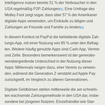
Intel­li­gence nut­zen bereits 51 % der Ver­brau­cher in den
USA regel­mä­ßig P2P-Zah­lun­gen
. Eine Umfra­ge des
[1]
Mot­ley Fool zeigt sogar, dass über 57 % der Ame­ri­ka­ner
digi­ta­le Apps ver­wen­den, um Ein­käu­fe zu täti­gen und
Zah­lun­gen an Freun­de und Fami­lie zu leis­ten
.
[2]
In die­sem Kon­text ist Pay­Pal die belieb­tes­te digi­ta­le Zah­
lungs-App, mit einer Nut­zung von 85 % unter den Befrag­
ten. Wei­te­re häu­fig genutz­te Apps sind Cash App, Ven­mo
und Zel­le. Beson­ders bemer­kens­wert ist der gene­ra­tio­
nen­über­grei­fen­de Unter­schied in der Nut­zung die­ser
Apps: Mil­len­ni­als nei­gen dazu, eher Ven­mo zu ver­wen­
den, wäh­rend die Gene­ra­ti­on Z ver­stärkt auf Apple Pay
zurück­greift, im Ver­gleich zu älte­ren Generationen.
Digi­ta­le Geld­bör­sen stel­len mitt­ler­wei­le die am schnells­
ten wach­sen­de Zah­lungs­me­tho­de in den USA dar, ins­be­
son­de­re bei jün­ge­ren Nut­zern. Ein­zel­händ­ler wie Star­