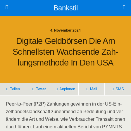
Bankstil
4. November 2024
Digi­ta­le Geld­bör­sen Die Am
Schnells­ten Wach­sen­de Zah­
Lungs­me­tho­de In Den USA
Tei­len
Tweet
Anpin­nen
Mail
SMS
Peer-to-Peer (P2P) Zah­lun­gen gewin­nen in der US-Ein­
zel­han­dels­land­schaft zuneh­mend an Bedeu­tung und ver­
än­dern die Art und Wei­se, wie Ver­brau­cher Trans­ak­tio­nen
durch­füh­ren. Laut einem aktu­el­len Bericht von PYMNTS