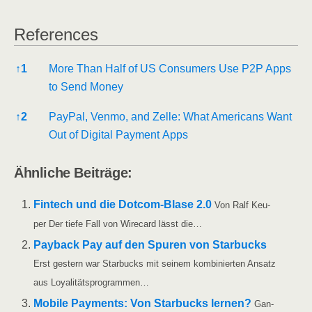
Refe­ren­ces
Refe­ren­ces
↑
1
More Than Half of US Con­su­mers Use P2P Apps
to Send Money
↑
2
Pay­Pal, Ven­mo, and Zel­le: What Ame­ri­cans Want
Out of Digi­tal Pay­ment Apps
Ähn­li­che Beiträge:
Fin­tech und die Dot­­com-Bla­­se 2.0
Von Ralf Keu­
per Der tie­fe Fall von Wire­card lässt die…
Pay­back Pay auf den Spu­ren von Star­bucks
Erst ges­tern war Star­bucks mit sei­nem kom­bi­nier­ten Ansatz
aus Loyalitätsprogrammen…
Mobi­le Pay­ments: Von Star­bucks ler­nen?
Gan­