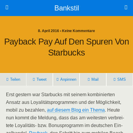
Bankstil
8. April 2016 • Keine Kommentare
Pay­back Pay Auf Den Spu­ren Von
Starbucks
Tei­len
Tweet
Anpin­nen
Mail
SMS
Erst ges­tern war Star­bucks mit sei­nem kom­bi­nier­ten
Ansatz aus Loya­li­täts­pro­gram­men und der Mög­lich­keit,
mobil zu bezah­len,
auf die­sem Blog ein The­ma
. Heu­te
nun kommt die Mel­dung, dass das am wei­tes­ten ver­brei­
te­te Loya­li­täts- bzw. Bonus­pro­gramm im deut­schen Ein­