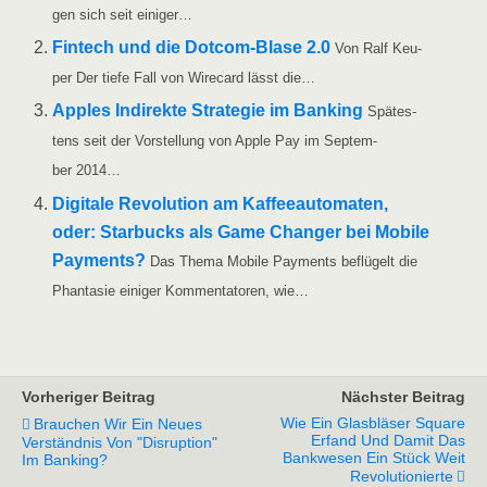
gen sich seit einiger…
Fin­tech und die Dot­­com-Bla­­se 2.0
Von Ralf Keu­
per Der tie­fe Fall von Wire­card lässt die…
App­les Indi­rek­te Stra­te­gie im Ban­king
Spä­tes­
tens seit der Vor­stel­lung von Apple Pay im Sep­tem­
ber 2014…
Digi­ta­le Revo­lu­ti­on am Kaf­fee­au­to­ma­ten,
oder: Star­bucks als Game Chan­ger bei Mobi­le
Pay­ments?
Das The­ma Mobi­le Pay­ments beflü­gelt die
Phan­ta­sie eini­ger Kom­men­ta­to­ren, wie…
Vorheriger Beitrag
Nächster Beitrag
Wie Ein Glasbläser Square
Brauchen Wir Ein Neues
Erfand Und Damit Das
Verständnis Von "Disruption"
Bankwesen Ein Stück Weit
Im Banking?
Revolutionierte