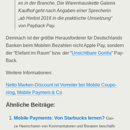
es in der Bran­che. Die Waren­haus­ket­te Gale­ria
Kauf­hof geht nach Anga­ben einer Spre­che­rin
„ab Herbst 2016 in die prak­ti­sche Umset­zung“
von Pay­back Pay.
Dem­nach ist der größ­te Her­aus­for­de­rer für Deutsch­lands
Ban­ken beim Mobi­len Bezah­len nicht Apple Pay, son­dern
der “Ele­fant im Raum” bzw. der “
Unsicht­ba­re Goril­la
” Pay­
Back.
Wei­te­re Informationen:
Net­to Mar­ken-Dis­count ist Vor­rei­ter bei Mobi­le Cou­po­
ning, Mobi­le Pay­ment & Co
Ähn­li­che Beiträge:
Mobi­le Pay­ments: Von Star­bucks ler­nen?
Gan­
ze Heer­scha­ren von Kom­men­ta­to­ren und Bera­tern beschäf­ti­