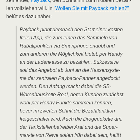
zel­han­del,
Pay­back
, den Schritt hin zum mobi­len Bezah­
len voll­zie­hen will. In
“Wol­len Sie mit Pay­back zah­len?”
heißt es dazu näher:
Pay­back plant dem­nach den Start einer kos­ten­
frei­en App, die zum einen das Sam­meln von
Rabatt­punk­ten via Smart­phone erlaubt und
zum ande­ren die Mög­lich­keit bie­tet, per Han­dy
an der Laden­kas­se zu bezah­len. Suk­zes­si­ve
soll das Ange­bot ab Juni an die Kas­sen­sys­te­
me der zen­tra­len Pay­back-Part­ner ange­dockt
wer­den. Den Anfang macht dabei die SB-
Waren­haus­ket­te Real, deren Kun­den zunächst
wohl per Han­dy Punk­te sam­meln kön­nen,
bevor im zwei­ten Schritt die Bezahl­funk­ti­on
frei­ge­schal­tet wird. Auch die Dro­ge­rie­ket­te dm,
der Tank­stel­len­be­trei­ber Aral und die Super­
märk­te von Rewe sol­len früh dabei sein, heißt