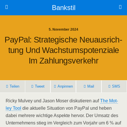
Bankstil
5. November 2024
Pay­Pal: Stra­te­gi­sche Neu­aus­rich­
Tung Und Wachs­tums­po­ten­zia­le
Im Zahlungsverkehr
Tei­len
Tweet
Anpin­nen
Mail
SMS
Ricky Mul­vey und Jason Moser dis­ku­tie­ren auf
The Mot­
ley Tool
die aktu­el­le Situa­ti­on von Pay­Pal und heben
dabei meh­re­re wich­ti­ge Aspek­te her­vor. Der Umsatz des
Unter­neh­mens stieg im Ver­gleich zum Vor­jahr um 6 % auf