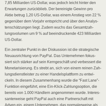
7,85 Mil­li­ar­den US-Dol­lar, was jedoch leicht hin­ter den
Erwar­tun­gen zurück­blieb. Der berei­nig­te Gewinn pro
Aktie betrug 1,20 US-Dol­lar, was einem Anstieg von 22 %
gegen­über dem Vor­jahr ent­spricht und über den Ana­lys­
ten­schät­zun­gen liegt. Zudem wuchs das Gesamt­zah­
lungs­vo­lu­men um 9 % auf beein­dru­cken­de 423 Mil­li­ar­den
US-Dollar.
Ein zen­tra­ler Punkt in der Dis­kus­si­on ist die stra­te­gi­sche
Neu­aus­rich­tung von Pay­Pal. Das Unter­neh­men fokus­
siert sich stär­ker auf sein Kern­ge­schäft und ver­bes­sert die
Mone­ta­ri­sie­rung. Es strebt an, sich von einem rei­nen Zah­
lungs­dienst­leis­ter zu einer Han­dels­platt­form zu ent­wi­
ckeln. In die­sem Zusam­men­hang wur­de die “Fast Lane”-
Funktion ein­ge­führt, eine Ein-Klick-Zah­lungs­op­ti­on, die
bereits von 1.000 Händ­lern ange­nom­men wur­de. Inter­es­
san­ter­wei­se geht Pay­Pal auch eine Part­ner­schaft mit
Ady­en ein, einem Unter­neh­men, das nor­ma­ler­wei­se als