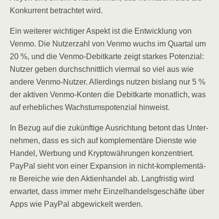
Kon­kur­rent betrach­tet wird.
Ein wei­te­rer wich­ti­ger Aspekt ist die Ent­wick­lung von
Ven­mo. Die Nut­zer­zahl von Ven­mo wuchs im Quar­tal um
20 %, und die Ven­mo-Debit­kar­te zeigt star­kes Poten­zi­al:
Nut­zer geben durch­schnitt­lich vier­mal so viel aus wie
ande­re Ven­mo-Nut­zer. Aller­dings nut­zen bis­lang nur 5 %
der akti­ven Ven­mo-Kon­ten die Debit­kar­te monat­lich, was
auf erheb­li­ches Wachs­tums­po­ten­zi­al hinweist.
In Bezug auf die zukünf­ti­ge Aus­rich­tung betont das Unter­
neh­men, dass es sich auf kom­ple­men­tä­re Diens­te wie
Han­del, Wer­bung und Kryp­to­wäh­run­gen kon­zen­triert.
Pay­Pal sieht von einer Expan­si­on in nicht-kom­ple­men­tä­
re Berei­che wie den Akti­en­han­del ab. Lang­fris­tig wird
erwar­tet, dass immer mehr Ein­zel­han­dels­ge­schäf­te über
Apps wie Pay­Pal abge­wi­ckelt werden.