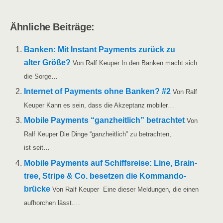
Ähn­li­che Beiträge:
Ban­ken: Mit Instant Pay­ments zurück zu
alter Grö­ße?
Von Ralf Keu­per In den Ban­ken macht sich
die Sorge…
Inter­net of Pay­ments ohne Ban­ken? #2
Von Ralf
Keu­per Kann es sein, dass die Akzep­tanz mobiler…
Mobi­le Pay­ments “ganz­heit­lich” betrach­tet
Von
Ralf Keu­per Die Din­ge “ganz­heit­lich” zu betrach­ten,
ist seit…
Mobi­le Pay­ments auf Schiffs­rei­se: Line, Brain­
tree, Stri­pe & Co. beset­zen die Kom­man­do­
brü­cke
Von Ralf Keu­per Eine die­ser Mel­dun­gen, die einen
auf­hor­chen lässt.…