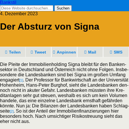
Bankstil
4. Dezember 2023
Der Absturz von Signa
Tei­len
Tweet
Anpin­nen
Mail
SMS
Die Plei­te der Immo­bi­li­en­hol­ding Signa bleibt für den Ban­ken­
sek­tor in Deutsch­land und Öster­reich nicht ohne Fol­gen. Ins­be­
son­de­re die Lan­des­ban­ken sind bei Signa im gro­ßen Umfang
enga­giert
. Der Pro­fes­sor für Bank­wirt­schaft an der Uni­ver­si­tät
[1]
Hohen­heim, Hans-Peter Burg­hof, sieht die Lan­des­ban­ken den­
noch nicht in aku­ter Gefahr. Lan­des­ban­ken müss­ten ihre Kre­
dit­an­la­gen sehr gut streu­en, wes­halb es sich um kein Volu­men
han­de­le, das eine ein­zel­ne Lan­des­bank ernst­haft gefähr­den
könn­te. Nun ja: Die Bilan­zen der Lan­des­ban­ken haben Schlag­
sei­te
. So ist der Anteil der Immo­bi­li­en­fi­nan­zie­run­gen hier
[2]
beson­ders hoch. Nach umsich­ti­ger Risi­ko­streu­ung sieht das
eher nicht aus.