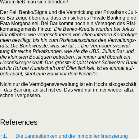
War­um ließ man sich blenden?
Der Fall Benko/​Signa und die Ver­stri­ckung der Pri­vat­bank Juli­
us Bär zei­ge über­dies, dass ein siche­res Pri­va­te Ban­king eine
Fata Mor­ga­na sei. Bei Bär kommt noch ein Ver­sa­gen des Risi­
ko­ma­nage­ments hin­zu:
“Die Ben­ko-Kre­di­te wur­den bei Juli­us
Bär offen­bar wie vor­ge­schrie­ben von allen inter­nen Kon­troll­gre­
mi­en bewil­ligt, bis hin zum Risi­ko­aus­schuss des Ver­wal­tungs­
rats. Die Bank wuss­te, was sie tat … Die Ver­mö­gens­ver­wal­
tung für rei­che Pri­vat­kun­den, wie sie die UBS, Juli­us Bär und
die kleins­ten Bou­ti­quen betrei­ben, ist immer und über­all ein
Hoch­ri­si­ko­ge­schäft: Das gröss­te Kapi­tal einer Schwei­zer Bank
ist ihr Ruf bei Kund­schaft und Öffent­lich­keit. Ist es ein­mal auf­
ge­braucht, steht eine Bank vor dem Nichts”
.
[5]
Nicht nur die Ver­mö­gens­ver­wal­tung ist ein Hoch­ri­si­ko­ge­schäft
– das Ban­king an sich ist es. Das wird nur immer wie­der all­zu
schnell vergessen.
Refe­ren­ces
Refe­ren­ces
↑
1,
Die Lan­des­ban­ken und die Immobilienfinanzierung