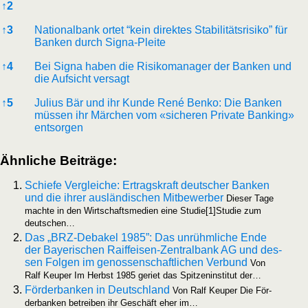
↑
2
↑
3
Natio­nal­bank ortet “kein direk­tes Sta­bi­li­täts­ri­si­ko” für
Ban­ken durch Signa-Pleite
↑
4
Bei Signa haben die Risi­ko­ma­na­ger der Ban­ken und
die Auf­sicht versagt
↑
5
Juli­us Bär und ihr Kun­de René Ben­ko: Die Ban­ken
müs­sen ihr Mär­chen vom «siche­ren Pri­va­te Ban­king»
entsorgen
Ähn­li­che Beiträge:
Schie­fe Ver­glei­che: Ertrags­kraft deut­scher Ban­ken
und die ihrer aus­län­di­schen Mit­be­wer­ber
Die­ser Tage
mach­te in den Wirt­schafts­me­di­en eine Stu­die[1]Stu­die zum
deutschen…
Das „BRZ-Deba­kel 1985”: Das unrühm­li­che Ende
der Baye­ri­schen Raiff­ei­­sen-Zen­­tral­­bank AG und des­
sen Fol­gen im genos­sen­schaft­li­chen Ver­bund
Von
Ralf Keu­per Im Herbst 1985 geriet das Spit­zen­in­sti­tut der…
För­der­ban­ken in Deutsch­land
Von Ralf Keu­per Die För­
der­ban­ken betrei­ben ihr Geschäft eher im…