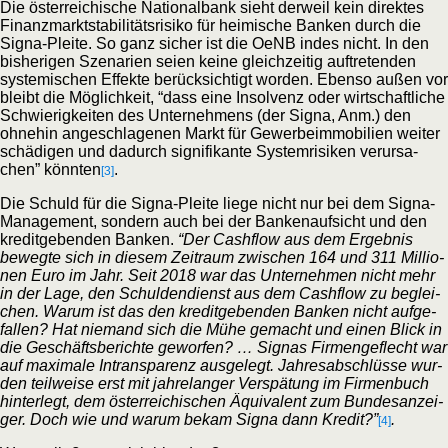
Die öster­rei­chi­sche Natio­nal­bank sieht der­weil kein direk­tes
Finanz­markt­sta­bi­li­täts­ri­si­ko für hei­mi­sche Ban­ken durch die
Signa-Plei­te. So ganz sicher ist die OeNB indes nicht. In den
bis­he­ri­gen Sze­na­ri­en sei­en kei­ne gleich­zei­tig auf­tre­ten­den
sys­te­mi­schen Effek­te berück­sich­tigt wor­den. Eben­so außen vor
bleibt die Mög­lich­keit, “dass eine Insol­venz oder wirt­schaft­li­che
Schwie­rig­kei­ten des Unter­neh­mens (der Signa, Anm.) den
ohne­hin ange­schla­ge­nen Markt für Gewer­be­im­mo­bi­li­en wei­ter
schä­di­gen und dadurch signi­fi­kan­te Sys­tem­ri­si­ken ver­ur­sa­
chen” könn­ten
.
[3]
Die Schuld für die Signa-Plei­te lie­ge nicht nur bei dem Signa-
Manage­ment, son­dern auch bei der Ban­ken­auf­sicht und den
kre­dit­ge­ben­den Ban­ken.
“Der Cash­flow aus dem Ergeb­nis
beweg­te sich in die­sem Zeit­raum zwi­schen 164 und 311 Mil­lio­
nen Euro im Jahr. Seit 2018 war das Unter­neh­men nicht mehr
in der Lage, den Schul­den­dienst aus dem Cash­flow zu beglei­
chen. War­um ist das den kre­dit­ge­ben­den Ban­ken nicht auf­ge­
fal­len? Hat nie­mand sich die Mühe gemacht und einen Blick in
die Geschäfts­be­rich­te gewor­fen? … Sig­nas Fir­men­ge­flecht war
auf maxi­ma­le Intrans­pa­renz aus­ge­legt. Jah­res­ab­schlüs­se wur­
den teil­wei­se erst mit jah­re­lan­ger Ver­spä­tung im Fir­men­buch
hin­ter­legt, dem öster­rei­chi­schen Äqui­va­lent zum Bun­des­an­zei­
ger. Doch wie und war­um bekam Signa dann Kre­dit?”
.
[4]