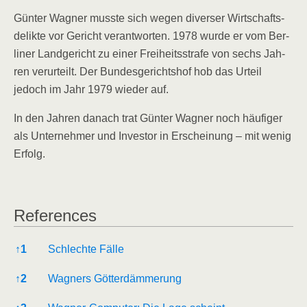
Gün­ter Wag­ner muss­te sich wegen diver­ser Wirt­schafts­
de­lik­te vor Gericht ver­ant­wor­ten. 1978 wur­de er vom Ber­
li­ner Land­ge­richt zu einer Frei­heits­stra­fe von sechs Jah­
ren ver­ur­teilt. Der Bun­des­ge­richts­hof hob das Urteil
jedoch im Jahr 1979 wie­der auf.
In den Jah­ren danach trat Gün­ter Wag­ner noch häu­fi­ger
als Unter­neh­mer und Inves­tor in Erschei­nung – mit wenig
Erfolg.
Refe­ren­ces
Refe­ren­ces
↑
1
Schlech­te Fälle
↑
2
Wag­ners Götterdämmerung