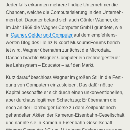
Jeden­falls erkann­ten meh­re­re fin­di­ge Unter­neh­mer die
Chan­cen, wel­che die Com­pu­te­ri­sie­rung in den Unter­neh­
men bot. Dar­un­ter befand sich auch Gün­ter Wag­ner, der
im Jahr 1969 die Wag­ner Com­pu­ter GmbH grün­de­te, wie
in
Gau­ner, Gel­der und Com­pu­ter
auf dem emp­feh­lens­
wer­ten Blog des Heinz-Nix­dorf-Muse­ums­Fo­rums berich­
tet wird. Wag­ner über­nahm zunächst die Micro­da­ta.
Danach brach­te Wag­ner-Com­pu­ter ein rech­ner­ge­steu­er­
tes Lehr­sys­tem – Edu­ca­tor – auf den Markt.
Kurz dar­auf beschloss Wag­ner im gro­ßen Stil in die Fer­ti­
gung von Com­pu­tern ein­zu­stei­gen. Das dafür nöti­ge
Kapi­tal beschaff­te er sich durch einen unkon­ven­tio­nel­len,
aber durch­aus legi­ti­men Schach­zug: Er über­nahm die
noch an der Ham­bur­ger Bör­se zu dem Zeit­punkt noch
gehan­del­ten Akti­en der Kame­run-Eisen­bahn-Gesell­schaft
und nann­te sie in Kame­run-Eisen­bahn-Gesell­schaft –