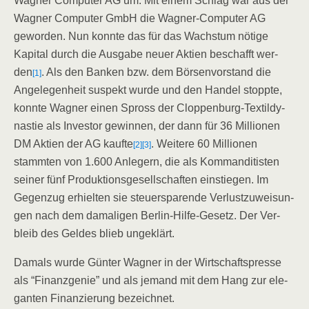
Wag­ner Com­pu­ter AG um. Mit einem Schlag war aus der
Wag­ner Com­pu­ter GmbH die Wag­ner-Com­pu­ter AG
gewor­den. Nun konn­te das für das Wachs­tum nöti­ge
Kapi­tal durch die Aus­ga­be neu­er Akti­en beschafft wer­
den
. Als den Ban­ken bzw. dem Bör­sen­vor­stand die
[1]
Ange­le­gen­heit suspekt wur­de und den Han­del stopp­te,
konn­te Wag­ner einen Spross der Clop­pen­burg-Tex­til­dy­
nas­tie als Inves­tor gewin­nen, der dann für 36 Mil­lio­nen
DM Akti­en der AG kauf­te
. Wei­te­re 60 Mil­lio­nen
[2]
[3]
stamm­ten von 1.600 Anle­gern, die als Kom­man­di­tis­ten
sei­ner fünf Pro­duk­ti­ons­ge­sell­schaf­ten ein­stie­gen. Im
Gegen­zug erhiel­ten sie steu­er­spa­ren­de Ver­lust­zu­wei­sun­
gen nach dem dama­li­gen Ber­lin-Hil­fe-Gesetz. Der Ver­
bleib des Gel­des blieb ungeklärt.
Damals wur­de Gün­ter Wag­ner in der Wirt­schafts­pres­se
als “Finanz­ge­nie” und als jemand mit dem Hang zur ele­
gan­ten Finan­zie­rung bezeichnet.