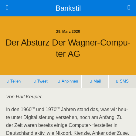
Bankstil
29. März 2020
Der Absturz Der Wag­ner-Com­pu­
Ter AG
Tei­len
Tweet
Anpin­nen
Mail
SMS
Von Ralf Keuper
er
er
In den 1960
und 1970
Jah­ren stand das, was wir heu­
te unter Digi­ta­li­sie­rung ver­ste­hen, noch am Anfang. Zu
der Zeit waren bereits eini­ge Com­pu­ter-Her­stel­ler in
Deutsch­land aktiv, wie Nix­dorf, Kienz­le, Anker oder Zuse.