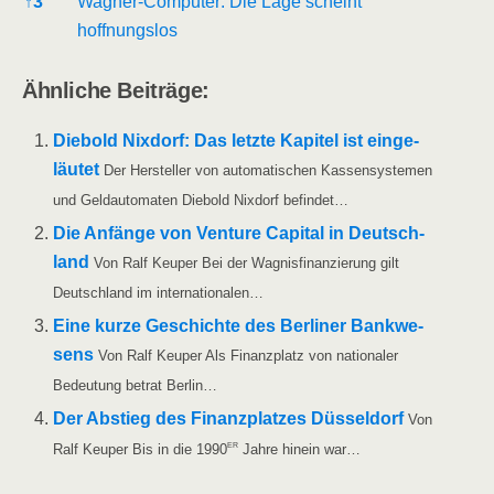
↑
3
Wag­ner-Com­pu­ter: Die Lage scheint
hoffnungslos
Ähn­li­che Beiträge:
Die­bold Nix­dorf: Das letz­te Kapi­tel ist ein­ge­
läu­tet
Der Her­stel­ler von auto­ma­ti­schen Kas­sen­sys­te­men
und Geld­au­to­ma­ten Die­bold Nix­dorf befindet…
Die Anfän­ge von Ven­ture Capi­tal in Deutsch­
land
Von Ralf Keu­per Bei der Wag­nis­fi­nan­zie­rung gilt
Deutsch­land im internationalen…
Eine kur­ze Geschich­te des Ber­li­ner Bank­we­
sens
Von Ralf Keu­per Als Finanz­platz von natio­na­ler
Bedeu­tung betrat Berlin…
Der Abstieg des Finanz­plat­zes Düs­sel­dorf
Von
er
Ralf Keu­per Bis in die 1990
Jah­re hin­ein war…