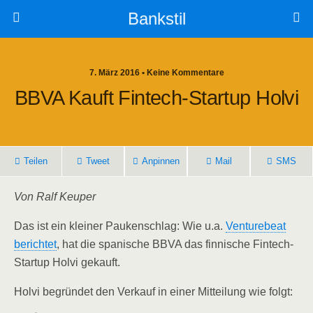
Bankstil
7. März 2016 • Keine Kommentare
BBVA Kauft Fin­tech-Start­up Holvi
Tei­len
Tweet
Anpin­nen
Mail
SMS
Von Ralf Keuper
Das ist ein klei­ner Pau­ken­schlag: Wie u.a.
Ven­tur­ebeat
berich­tet
, hat die spa­ni­sche BBVA das fin­ni­sche Fin­tech-
Start­up Hol­vi gekauft.
Hol­vi begrün­det den Ver­kauf in einer Mit­tei­lung wie folgt: