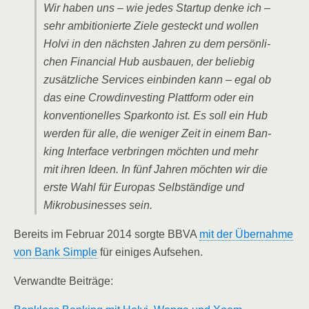
Wir haben uns – wie jedes Start­up den­ke ich –
sehr ambi­tio­nier­te Zie­le gesteckt und wol­len
Hol­vi in den nächs­ten Jah­ren zu dem per­sön­li­
chen Finan­cial Hub aus­bau­en, der belie­big
zusätz­li­che Ser­vices ein­bin­den kann – egal ob
das eine Crowd­in­ves­t­ing Platt­form oder ein
kon­ven­tio­nel­les Spar­kon­to ist. Es soll ein Hub
wer­den für alle, die weni­ger Zeit in einem Ban­
king Inter­face ver­brin­gen möch­ten und mehr
mit ihren Ideen. In fünf Jah­ren möch­ten wir die
ers­te Wahl für Euro­pas Selb­stän­di­ge und
Mikro­busi­nesses sein.
Bereits im Febru­ar 2014 sorg­te BBVA
mit der Über­nah­me
von Bank Simp­le
für eini­ges Aufsehen.
Ver­wand­te Beiträge: