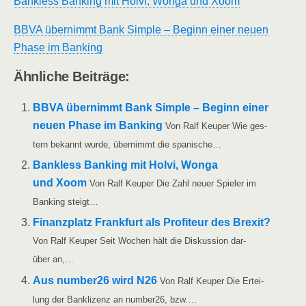
Bank­less Ban­king mit Hol­vi, Won­ga und Xoom
BBVA über­nimmt Bank Simp­le – Beginn einer neu­en
Pha­se im Banking
Ähn­li­che Beiträge:
BBVA über­nimmt Bank Simp­le – Beginn einer
neu­en Pha­se im Ban­king
Von Ralf Keu­per Wie ges­
tern bekannt wur­de, über­nimmt die spanische…
Bank­less Ban­king mit Hol­vi, Won­ga
und Xoom
Von Ralf Keu­per Die Zahl neu­er Spie­ler im
Ban­king steigt…
Finanz­platz Frank­furt als Pro­fi­teur des Brexit?
Von Ralf Keu­per Seit Wochen hält die Dis­kus­si­on dar­
über an,…
Aus number26 wird N26
Von Ralf Keu­per Die Ertei­
lung der Bank­li­zenz an number26, bzw.…