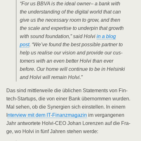
“For us BBVA is the ide­al owner– a bank with
the under­stan­ding of the digi­tal world that can
give us the neces­sa­ry room to grow, and then
the sca­le and exper­ti­se to under­pin that growth
with sound foun­da­ti­on,” said Hol­vi
in a blog
post
. “We’ve found the best pos­si­ble part­ner to
help us rea­li­se our visi­on and pro­vi­de our cus­
to­mers with an even bet­ter Hol­vi than ever
befo­re. Our home will con­ti­nue to be in Hel­sin­ki
and Hol­vi will remain Holvi.”
Das sind mitt­ler­wei­le die übli­chen State­ments von Fin­
tech-Start­ups, die von einer Bank über­nom­men wur­den.
Mal sehen, ob die Syn­er­gien sich ein­stel­len. In einem
I
nter­view mit dem IT-Finanz­ma­ga­zin
im ver­gan­ge­nen
Jahr ant­wor­te­te Hol­vi-CEO Johan Loren­zen auf die Fra­
ge, wo Hol­vi in fünf Jah­ren ste­hen werde: