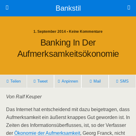
Bankstil
1. September 2014 • Keine Kommentare
Ban­king In Der
Aufmerksamkeitsökonomie
Tei­len
Tweet
Anpin­nen
Mail
SMS
Von Ralf Keuper
Das Inter­net hat ent­schei­dend mit dazu bei­getra­gen, dass
Auf­merk­sam­keit ein äußerst knap­pes Gut gewor­den ist. In
Zei­ten des Infor­ma­ti­ons­über­flus­ses, ist, so der Ver­fas­ser
der
Öko­no­mie der Auf­merk­sam­keit
, Georg Franck, nicht