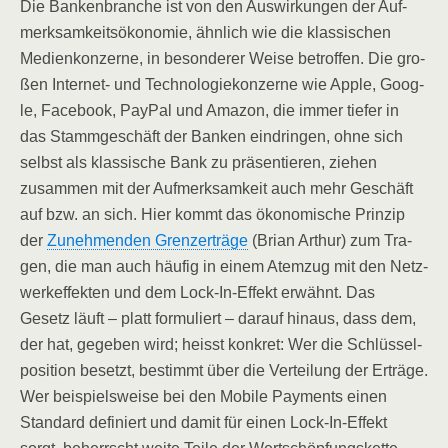
Die Ban­ken­bran­che ist von den Aus­wir­kun­gen der Auf­
merk­sam­keits­öko­no­mie, ähn­lich wie die klas­si­schen
Medi­en­kon­zer­ne, in beson­de­rer Wei­se betrof­fen. Die gro­
ßen Inter­net- und Tech­no­lo­gie­kon­zer­ne wie Apple, Goog­
le, Face­book, Pay­Pal und Ama­zon, die immer tie­fer in
das Stamm­ge­schäft der Ban­ken ein­drin­gen, ohne sich
selbst als klas­si­sche Bank zu prä­sen­tie­ren, zie­hen
zusam­men mit der Auf­merk­sam­keit auch mehr Geschäft
auf bzw. an sich. Hier kommt das öko­no­mi­sche Prin­zip
der
Zuneh­men­den Grenz­erträ­ge
(Bri­an Arthur) zum Tra­
gen, die man auch häu­fig in einem Atem­zug mit den Netz­
werk­ef­fek­ten und dem Lock-In-Effekt erwähnt. Das
Gesetz läuft – platt for­mu­liert – dar­auf hin­aus, dass dem,
der hat, gege­ben wird; heisst kon­kret: Wer die Schlüs­sel­
po­si­ti­on besetzt, bestimmt über die Ver­tei­lung der Erträ­ge.
Wer bei­spiels­wei­se bei den Mobi­le Pay­ments einen
Stan­dard defi­niert und damit für einen Lock-In-Effekt