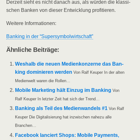
Der­zeit sieht es nicht danach aus, als wür­den die klas­si­
schen Ban­ken von die­ser Ent­wick­lung profitieren.
Wei­te­re Informationen:
Ban­king in der “Super­sym­bol­wirt­schaft”
Ähn­li­che Beiträge:
Wes­halb die neu­en Medi­en­kon­zer­ne das Ban­
king domi­nie­ren wer­den
Von Ralf Keu­per In der alten
Medi­en­welt waren die Rollen…
Mobi­le Mar­ke­ting hält Ein­zug im Ban­king
Von
Ralf Keu­per In letz­ter Zeit hat sich der Trend…
Ban­king als Teil des Medi­en­wan­dels #1
Von Ralf
Keu­per Die Digi­ta­li­sie­rung hat inzwi­schen nahe­zu alle
Branchen…
Face­book lan­ciert Shops: Mobi­le Pay­ments,