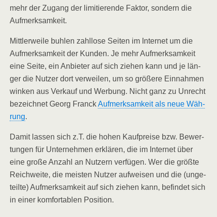
mehr der Zugang der limi­tie­ren­de Fak­tor, son­dern die
Aufmerksamkeit.
Mitt­ler­wei­le buh­len zahl­lo­se Sei­ten im Inter­net um die
Auf­merk­sam­keit der Kun­den. Je mehr Auf­merk­sam­keit
eine Sei­te, ein Anbie­ter auf sich zie­hen kann und je län­
ger die Nut­zer dort ver­wei­len, um so grö­ße­re Ein­nah­men
win­ken aus Ver­kauf und Wer­bung. Nicht ganz zu Unrecht
bezeich­net Georg Franck
Auf­merk­sam­keit als neue Wäh­
rung
.
Damit las­sen sich z.T. die hohen Kauf­prei­se bzw. Bewer­
tun­gen für Unter­neh­men erklä­ren, die im Inter­net über
eine gro­ße Anzahl an Nut­zern ver­fü­gen. Wer die größ­te
Reich­wei­te, die meis­ten Nut­zer auf­wei­sen und die (unge­
teil­te) Auf­merk­sam­keit auf sich zie­hen kann, befin­det sich
in einer kom­for­ta­blen Position.