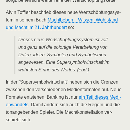
sorgt, beherrscht wei­te Tei­le der Wertschöpfungskette.
Alvin Toff­ler beschrieb die­ses neue Wert­schöp­fungs­sys­
tem in sei­nem Buch
Macht­be­ben – Wis­sen, Wohl­stand
und Macht im 21. Jahr­hun­dert
so:
Die­ses neue Wert­schöp­fungs­sys­tem ist voll
und ganz auf die sofor­ti­ge Ver­ar­bei­tung von
Daten, Ideen, Sym­bo­len und Sym­bo­lis­men
ange­wie­sen. Eine Super­sym­bol­wirt­schaft im
wahrs­ten Sin­ne des Wor­tes. (ebd.)
In der “Super­sym­bol­wirt­schaft” heben sich die Gren­zen
zwi­schen den ver­schie­de­nen Medi­en­for­ma­ten auf. Neue
For­ma­te ent­ste­hen. Ban­king ist nur
ein Teil die­ses Medi­
en­wan­dels
. Damit ändern sich auch die Regeln und die
ton­an­ge­ben­den Spie­ler. Die Macht­kon­stel­la­ti­on ver­
schiebt sich.