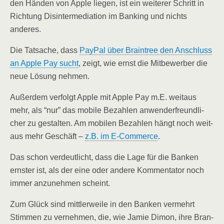
den Hän­den von Apple lie­gen, ist ein wei­te­rer Schritt in
Rich­tung Dis­in­ter­me­dia­ti­on im Ban­king und nichts
anderes.
Die Tat­sa­che, dass
Pay­Pal über Brain­tree den Anschluss
an Apple Pay sucht
, zeigt, wie ernst die Mit­be­wer­ber die
neue Lösung nehmen.
Außer­dem ver­folgt Apple mit Apple Pay m.E. weit­aus
mehr, als “nur” das mobi­le Bezah­len anwen­der­freund­li­
cher zu gestal­ten. Am mobi­len Bezah­len hängt noch weit­
aus mehr Geschäft –
z.B. im E‑Commerce
.
Das schon ver­deut­licht, dass die Lage für die Ban­ken
erns­ter ist, als der eine oder ande­re Kom­men­ta­tor noch
immer anzu­neh­men scheint.
Zum Glück sind mitt­ler­wei­le in den Ban­ken ver­mehrt
Stim­men zu ver­neh­men, die, wie Jamie Dimon, ihre Bran­