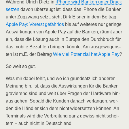
Wäh­rend Ulrich Dietz in
iPho­ne wird Ban­ken unter Druck
set­zen
davon über­zeugt ist, dass das iPho­ne die Ban­ken
unter Zug­zwang setzt, sieht Dirk Els­ner in dem Bei­trag
Apple Pay: Vor­erst gefahr­los
bis auf wei­te­res nur gerin­ge
Aus­wir­kun­gen von Apple Pay auf die Ban­ken, räumt aber
ein, dass die Lösung auch in Euro­pa den Durch­bruch für
das mobi­le Bezah­len brin­gen könn­te. Am aus­ge­wo­gens­
ten ist m.E. der Bei­trag
Wie viel Poten­zi­al hat Apple Pay
?
So weit so gut.
Was mir dabei fehlt, und wo ich grund­sätz­lich ande­rer
Mei­nung bin, ist, dass die Aus­wir­kun­gen für die Ban­ken
gra­vie­rend sind und weit über Fra­gen der Hard­ware hin­
aus gehen. Sobald die Kun­den danach ver­lan­gen, wer­
den die Händ­ler sich dem nicht wider­set­zen kön­nen! An
Ter­mi­nals wird die Ver­brei­tung ganz gewiss nicht schei­
tern – auch nicht in Deutschland.