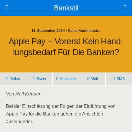
Bankstil
11. September 2014 • Keine Kommentare
Apple Pay – Vor­erst Kein Hand­
Lungs­be­darf Für Die Banken?
Tei­len
Tweet
Anpin­nen
Mail
SMS
Von Ralf Keuper
Bei der Ein­schät­zung der Fol­gen der Ein­füh­rung von
Apple Pay für die Ban­ken gehen die Ansich­ten
auseinander.