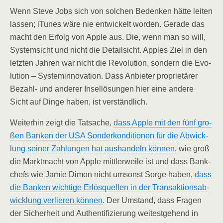
Wenn Ste­ve Jobs sich von sol­chen Beden­ken hät­te lei­ten
las­sen; iTu­nes wäre nie ent­wi­ckelt wor­den. Gera­de das
macht den Erfolg von Apple aus. Die, wenn man so will,
Sys­tem­sicht und nicht die Detail­sicht. App­les Ziel in den
letz­ten Jah­ren war nicht die Revo­lu­ti­on, son­dern die Evo­
lu­ti­on – Sys­tem­in­no­va­ti­on. Dass Anbie­ter pro­prie­tä­rer
Bezahl- und ande­rer Insel­lö­sun­gen hier eine ande­re
Sicht auf Din­ge haben, ist verständlich.
Wei­ter­hin zeigt die Tat­sa­che,
dass Apple mit den fünf gro­
ßen Ban­ken der USA Son­der­kon­di­tio­nen für die Abwick­
lung sei­ner Zah­lun­gen hat aus­han­deln kön­nen
, wie groß
die Markt­macht von Apple mitt­ler­wei­le ist und dass Bank­
chefs wie Jamie Dimon nicht umsonst Sor­ge haben,
dass
die Ban­ken wich­ti­ge Erlös­quel­len in der Trans­ak­ti­ons­ab­
wick­lung ver­lie­ren kön­nen
. Der Umstand, dass Fra­gen
der Sicher­heit und Authen­ti­fi­zie­rung wei­test­ge­hend in