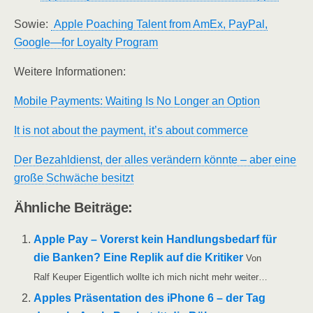
Sowie:
Apple Poa­ching Talent from AmEx, Pay­Pal,
Google—for Loyal­ty Program
Wei­te­re Informationen:
Mobi­le Pay­ments: Wai­ting Is No Lon­ger an Option
It is not about the pay­ment, it’s about commerce
Der Bezahl­dienst, der alles ver­än­dern könn­te – aber eine
gro­ße Schwä­che besitzt
Ähn­li­che Beiträge:
Apple Pay – Vor­erst kein Hand­lungs­be­darf für
die Ban­ken? Eine Replik auf die Kri­ti­ker
Von
Ralf Keu­per Eigent­lich woll­te ich mich nicht mehr weiter…
App­les Prä­sen­ta­ti­on des iPho­ne 6 – der Tag