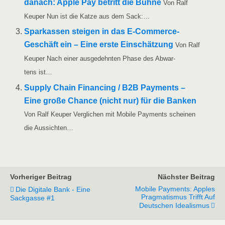
danach: Apple Pay betritt die Büh­ne
Von Ralf
Keu­per Nun ist die Kat­ze aus dem Sack:…
Spar­kas­sen stei­gen in das E‑Com­­mer­ce-
Geschäft ein – Eine ers­te Ein­schät­zung
Von Ralf
Keu­per Nach einer aus­ge­dehn­ten Pha­se des Abwar­
tens ist…
Sup­p­ly Chain Finan­cing /​​ B2B Pay­ments –
Eine gro­ße Chan­ce (nicht nur) für die Ban­ken
Von Ralf Keu­per Ver­gli­chen mit Mobi­le Pay­ments schei­nen
die Aussichten…
Vorheriger Beitrag
Nächster Beitrag
Mobile Payments: Apples
Die Digitale Bank - Eine
Pragmatismus Trifft Auf
Sackgasse #1
Deutschen Idealismus