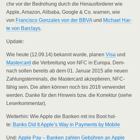
che vor der Bedro­hung durch die Her­aus­for­de­rer wie
Apple, Ama­zon, Ali­baba, Goog­le & Co. war­nen, wie
von
Fran­cis­co Gon­za­les von der BBVA
und
Micha­el Har­
te von Bar­clays
.
Update:
Wie heu­te (12.09.14) bekannt wur­de, pla­nen
Visa
und
Mas­ter­card
die Ver­brei­tung von NFC in Euro­pa. Dem­
nach sol­len bereits ab dem 01. Janu­ar 2015 alle neu­en
Zah­lungs­ter­mi­nals, die Mas­ter­card akzep­tie­ren, NFC-
fähig sein. Die alten kön­nen noch bis 2018 ver­wen­det
wer­den. Dan­ke für den Hin­weis bzw. die Kor­rek­tur (sie­he
Leserkommentar).
Wei­ter­hin: Wie Apple die Ban­ken mit ins Boot hol­
te:
Banks Did It Apple’s Way in Pay­ments by Mobile
Und:
Apple Pay – Ban­ken zah­len Gebüh­ren an Apple