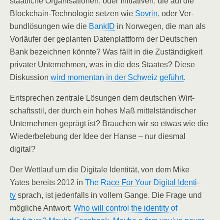
staat­li­che Orga­ni­sa­tio­nen, oder Initia­ti­ven, die auf die
Block­chain-Tech­no­lo­gie set­zen wie
Sovrin
, oder Ver­
bund­lö­sun­gen wie die
BankID
in Nor­we­gen, die man als
Vor­läu­fer der geplan­ten Daten­platt­form der Deut­schen
Bank bezeich­nen könn­te? Was fällt in die Zustän­dig­keit
pri­va­ter Unter­neh­men, was in die des Staa­tes? Die­se
Dis­kus­si­on
wird momen­tan in der Schweiz geführt
.
Ent­spre­chen zen­tra­le Lösun­gen dem deut­schen Wirt­
schafts­stil, der durch ein hohes Maß mit­tel­stän­di­scher
Unter­neh­men geprägt ist? Brau­chen wir so etwas wie die
Wie­der­be­le­bung der Idee der Han­se – nur dies­mal
digital?
Der Wett­lauf um die Digi­ta­le Iden­ti­tät, von dem Mike
Yates bereits 2012 in
The Race For Your Digi­tal Iden­ti­
ty
sprach, ist jeden­falls in vol­lem Gan­ge. Die Fra­ge und
mög­li­che Ant­wort:
Who will con­trol the iden­ti­ty of