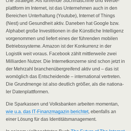
che Stra­te­gie. Als füh­ren­de Such­ma­schi­ne und Wer­be­
platt­form im Inter­net, ist das Unter­neh­men auch in den
Berei­chen Unter­hal­tung (You­tube), Inter­net of Things
(Nest) und Gesund­heit aktiv. Dane­ben hat Goog­le bzw.
Alpha­bet gro­ße Inves­ti­tio­nen in die Künst­li­che Intel­li­genz
vor­ge­nom­men und lie­fert eines der füh­ren­den mobi­len
Betriebs­sys­te­me. Ama­zon ist der Kon­kur­renz in der
Logis­tik weit vor­aus. Face­book zählt mitt­ler­wei­le zwei
Mil­li­ar­den Nut­zer. Die Inter­net­kon­zer­ne sind schon jetzt in
der Mehr­zahl bran­chen­über­grei­fend aktiv und – das ist
womög­lich das Ent­schei­den­de – inter­na­tio­nal ver­tre­ten.
Die Grund­men­ge ist also deut­lich grö­ßer, als die natio­na­
ler Datenplattformen.
Die Spar­kas­sen und Volks­ban­ken arbei­ten momen­tan,
wie u.a. das IT-Finanz­ma­ga­zin berich­tet
, eben­falls an
einer Lösung für das Identitätsmanagement.