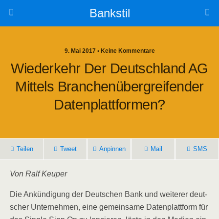
Bankstil
9. Mai 2017 • Keine Kommentare
Wie­der­kehr Der Deutsch­land AG
Mit­tels Bran­chen­über­grei­fen­der
Datenplattformen?
Tei­len
Tweet
Anpin­nen
Mail
SMS
Von Ralf Keuper
Die Ankün­di­gung der Deut­schen Bank und wei­te­rer deut­
scher Unter­neh­men, eine gemein­sa­me Daten­platt­form für