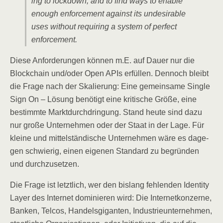
ing to lock­down, and to find ways to enable
enough enforce­ment against its unde­si­ra­ble
uses wit­hout requi­ring a sys­tem of per­fect
enforcement.
Die­se Anfor­de­run­gen kön­nen m.E. auf Dau­er nur die
Block­chain und/​oder Open APIs erfül­len. Den­noch bleibt
die Fra­ge nach der Ska­lie­rung: Eine gemein­sa­me Sin­gle
Sign On – Lösung benö­tigt eine kri­ti­sche Grö­ße, eine
bestimm­te Markt­durch­drin­gung. Stand heu­te sind dazu
nur gro­ße Unter­neh­men oder der Staat in der Lage. Für
klei­ne und mit­tel­stän­di­sche Unter­neh­men wäre es dage­
gen schwie­rig, einen eige­nen Stan­dard zu begrün­den
und durchzusetzen.
Die Fra­ge ist letzt­lich, wer den bis­lang feh­len­den Iden­ti­ty
Lay­er des Inter­net domi­nie­ren wird: Die Inter­net­kon­zer­ne,
Ban­ken, Tel­cos, Han­dels­gi­gan­ten, Indus­trie­un­ter­neh­men,