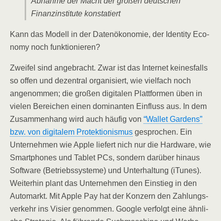
Abnah­me der Macht der gro­ßen deut­schen
Finanz­in­sti­tu­te konstatiert
Kann das Modell in der Daten­öko­no­mie, der Iden­ti­ty Eco­
no­my noch funktionieren?
Zwei­fel sind ange­bracht. Zwar ist das Inter­net kei­nes­falls
so offen und dezen­tral orga­ni­siert, wie viel­fach noch
ange­nom­men; die gro­ßen digi­ta­len Platt­for­men üben in
vie­len Berei­chen einen domi­nan­ten Ein­fluss aus. In dem
Zusam­men­hang wird auch häu­fig von
“Wal­let Gar­dens”
bzw. von digi­ta­lem Pro­tek­tio­nis­mus
gespro­chen. Ein
Unter­neh­men wie Apple lie­fert nich nur die Hard­ware, wie
Smart­phones und Tablet PCs, son­dern dar­über hin­aus
Soft­ware (Betriebs­sys­te­me) und Unter­hal­tung (iTu­nes).
Wei­ter­hin plant das Unter­neh­men den Ein­stieg in den
Auto­markt. Mit Apple Pay hat der Kon­zern den Zah­lungs­
ver­kehr ins Visier genom­men. Goog­le ver­folgt eine ähn­li­