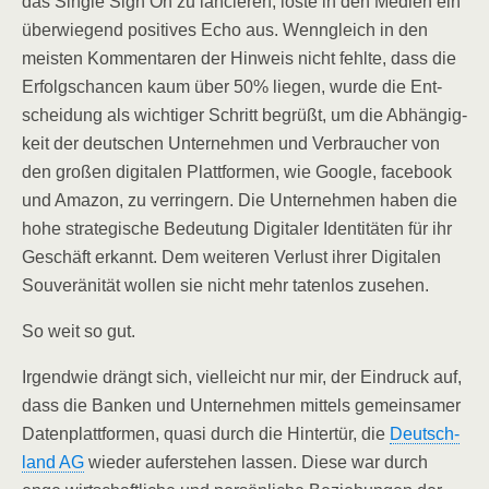
das Sin­gle Sign On zu lan­cie­ren, lös­te in den Medi­en ein
über­wie­gend posi­ti­ves Echo aus. Wenn­gleich in den
meis­ten Kom­men­ta­ren der Hin­weis nicht fehl­te, dass die
Erfolgs­chan­cen kaum über 50% lie­gen, wur­de die Ent­
schei­dung als wich­ti­ger Schritt begrüßt, um die Abhän­gig­
keit der deut­schen Unter­neh­men und Ver­brau­cher von
den gro­ßen digi­ta­len Platt­for­men, wie Goog­le, face­book
und Ama­zon, zu ver­rin­gern. Die Unter­neh­men haben die
hohe stra­te­gi­sche Bedeu­tung Digi­ta­ler Iden­ti­tä­ten für ihr
Geschäft erkannt. Dem wei­te­ren Ver­lust ihrer Digi­ta­len
Sou­ve­rä­ni­tät wol­len sie nicht mehr taten­los zusehen.
So weit so gut.
Irgend­wie drängt sich, viel­leicht nur mir, der Ein­druck auf,
dass die Ban­ken und Unter­neh­men mit­tels gemein­sa­mer
Daten­platt­for­men, qua­si durch die Hin­ter­tür, die
Deutsch­
land AG
wie­der auf­er­ste­hen las­sen. Die­se war durch