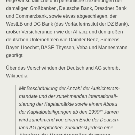
enge wirt­schaft­li­che und per­sön­li­che Bezie­hun­gen der
dama­li­gen Groß­ban­ken, Deut­sche Bank, Dresd­ner Bank
und Com­merz­bank, sowie etwas abge­schla­gen, der
WestLB und DG Bank (das Vor­läu­fer­insti­tut der DZ Bank),
gro­ßer Ver­si­che­run­gen wie der Alli­anz und den gro­ßen
deut­schen Unter­neh­men wie Daim­ler Benz, Sie­mens,
Bay­er, Hoechst, BASF, Thys­sen, Veba und Man­nes­mann
geprägt.
Über das Ver­schwin­den der Deutsch­land AG schreibt
Wikipedia:
Mit Beschrän­kung der Anzahl der Auf­sichts­rats­
man­da­te und der zuneh­men­den Inter­na­tio­na­li­
sie­rung der Kapi­tal­märk­te sowie einem Abbau
er
der Kapi­tal­be­tei­li­gun­gen ab den 1990
Jah­ren
wird zuneh­mend von einem Ende der Deutsch­
land AG gespro­chen, zumin­dest jedoch eine