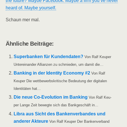
the future? May­be Face­book. May­be a firm you’ve never
heard of. May­be yourself.
Schaun mer mal.
Ähn­li­che Beiträge:
Super­ban­ken für Kun­den­da­ten?
Von Ralf Keu­per
Unter­ein­an­der Alli­an­zen zu schmie­den, um damit die…
Ban­king in der Iden­ti­ty Eco­no­my #2
Von Ralf
Keu­per Die wett­be­werbs­kri­ti­sche Bedeu­tung der digi­ta­len
Iden­ti­tä­ten hat…
Die neue Co-Evo­lu­­ti­on im Ban­king
Von Ralf Keu­
per Lan­ge Zeit beweg­te sich das Bank­ge­schäft in…
Libra aus Sicht des Ban­ken­ver­ban­des und
ande­rer Akteu­re
Von Ralf Keu­per Der Ban­ken­ver­band