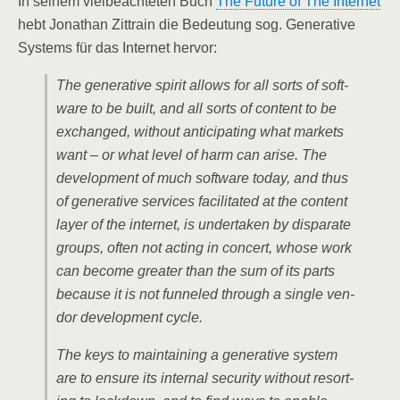
In sei­nem viel­be­ach­te­ten Buch
The Future of The Inter­net
hebt Jona­than Zit­train die Bedeu­tung sog. Gene­ra­ti­ve
Sys­tems für das Inter­net hervor:
The gene­ra­ti­ve spi­rit allows for all sorts of soft­
ware to be built, and all sorts of con­tent to be
exch­an­ged, wit­hout anti­ci­pa­ting what mar­kets
want – or what level of harm can ari­se. The
deve­lo­p­ment of much soft­ware today, and thus
of gene­ra­ti­ve ser­vices faci­li­ta­ted at the con­tent
lay­er of the inter­net, is under­ta­ken by dis­pa­ra­te
groups, often not acting in con­cert, who­se work
can beco­me grea­ter than the sum of its parts
becau­se it is not fun­nel­ed through a sin­gle ven­
dor deve­lo­p­ment cycle.
The keys to main­tai­ning a gene­ra­ti­ve sys­tem
are to ensu­re its inter­nal secu­ri­ty wit­hout resort­