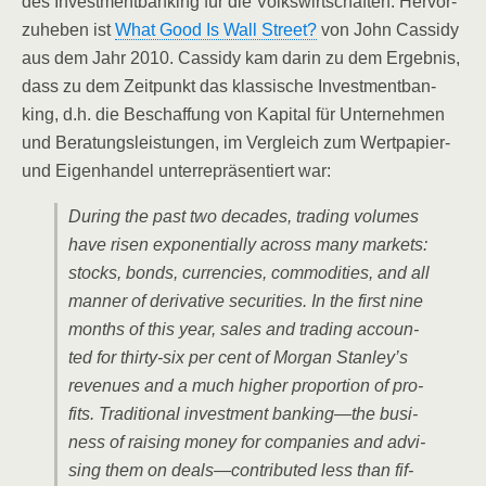
des Invest­ment­ban­king für die Volks­wirt­schaf­ten. Her­vor­
zu­he­ben ist
What Good Is Wall Street?
von John Cass­idy
aus dem Jahr 2010. Cass­idy kam dar­in zu dem Ergeb­nis,
dass zu dem Zeit­punkt das klas­si­sche Invest­ment­ban­
king, d.h. die Beschaf­fung von Kapi­tal für Unter­neh­men
und Bera­tungs­leis­tun­gen, im Ver­gleich zum Wert­pa­pier-
und Eigen­han­del unter­re­prä­sen­tiert war:
During the past two deca­des, tra­ding volu­mes
have risen expo­nen­ti­al­ly across many mar­kets:
stocks, bonds, cur­ren­ci­es, com­mo­di­ties, and all
man­ner of deri­va­ti­ve secu­ri­ties. In the first nine
months of this year, sales and tra­ding accoun­
ted for thir­ty-six per cent of Mor­gan Stanley’s
reve­nues and a much hig­her pro­por­ti­on of pro­
fits. Tra­di­tio­nal invest­ment banking—the busi­
ness of rai­sing money for com­pa­nies and advi­
sing them on deals—contributed less than fif­