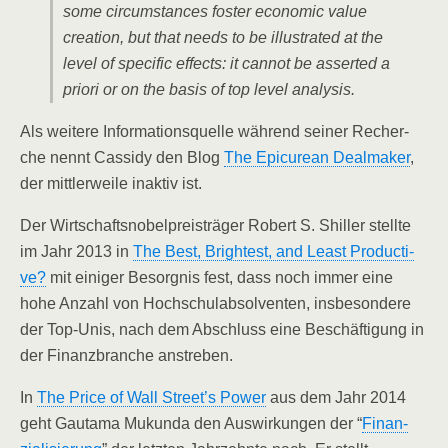
some cir­cum­s­tances fos­ter eco­no­mic value
crea­ti­on, but that needs to be illus­tra­ted at the
level of spe­ci­fic effects: it can­not be asser­ted a
prio­ri or on the basis of top level analysis.
Als wei­te­re Infor­ma­ti­ons­quel­le wäh­rend sei­ner Recher­
che nennt Cass­idy den Blog
The Epi­cu­re­an Deal­ma­ker
,
der mitt­ler­wei­le inak­tiv ist.
Der Wirt­schafts­no­bel­preis­trä­ger Robert S. Shil­ler stell­te
im Jahr 2013 in
The Best, Brigh­test, and Least Pro­duc­ti­
ve?
mit eini­ger Besorg­nis fest, dass noch immer eine
hohe Anzahl von Hoch­schul­ab­sol­ven­ten, ins­be­son­de­re
der Top-Unis, nach dem Abschluss eine Beschäf­ti­gung in
der Finanz­bran­che anstreben.
In
The Pri­ce of Wall Street’s Power
aus dem Jahr 2014
geht Gau­t­ama Mukun­da den Aus­wir­kun­gen der “
Finan­