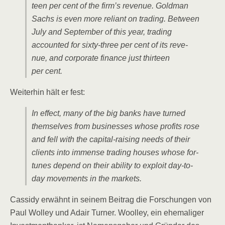
teen per cent of the firm’s reve­nue. Gold­man
Sachs is even more reli­ant on tra­ding. Bet­ween
July and Sep­tem­ber of this year, tra­ding
accoun­ted for six­ty-three per cent of its reve­
nue, and cor­po­ra­te finan­ce just thir­teen
per cent.
Wei­ter­hin hält er fest:
In effect, many of the big banks have tur­ned
them­sel­ves from busi­nesses who­se pro­fits rose
and fell with the capi­tal-rai­sing needs of their
cli­ents into immense tra­ding hou­ses who­se for­
tu­nes depend on their abili­ty to exploit day-to-
day move­ments in the markets.
Cass­idy erwähnt in sei­nem Bei­trag die For­schun­gen von
Paul Wol­ley und Adair Tur­ner. Wool­ley, ein ehe­ma­li­ger