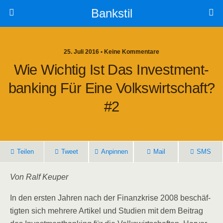
Bankstil
25. Juli 2016 • Keine Kommentare
Wie Wich­tig Ist Das Invest­ment­
Ban­king Für Eine Volks­wirt­schaft?
#2
Tei­len
Tweet
Anpin­nen
Mail
SMS
Von Ralf Keuper
In den ers­ten Jah­ren nach der Finanz­kri­se 2008 beschäf­
tig­ten sich meh­re­re Arti­kel und Stu­di­en mit dem Bei­trag