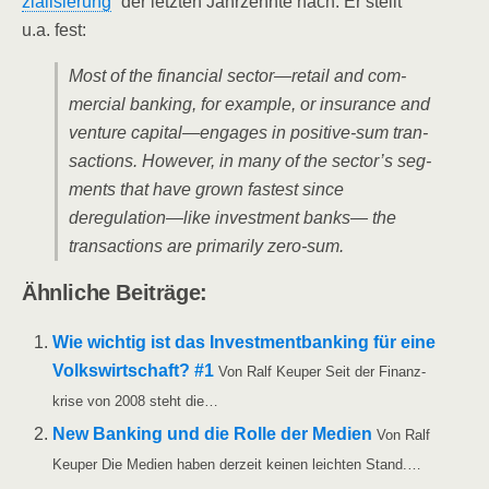
zia­li­sie­rung
” der letz­ten Jahr­zehn­te nach. Er stellt
u.a. fest:
Most of the finan­cial sector—retail and com­
mer­cial ban­king, for exam­p­le, or insu­rance and
ven­ture capital—engages in posi­ti­ve-sum tran­
sac­tions. Howe­ver, in many of the sector’s seg­
ments that have grown fas­test sin­ce
deregulation—like invest­ment banks— the
tran­sac­tions are pri­ma­ri­ly zero-sum.
Ähn­li­che Beiträge:
Wie wich­tig ist das Invest­ment­ban­king für eine
Volks­wirt­schaft? #1
Von Ralf Keu­per Seit der Finanz­
kri­se von 2008 steht die…
New Ban­king und die Rol­le der Medi­en
Von Ralf
Keu­per Die Medi­en haben der­zeit kei­nen leich­ten Stand.…