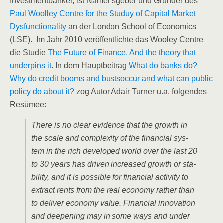
Invest­ment­ban­ker, ist Namens­ge­ber und Grün­der des
Paul Wool­ley Cent­re for the Stu­duy of Capi­tal Mar­ket
Dys­func­tion­a­li­ty
an der Lon­don School of Eco­no­mics
(LSE). Im Jahr 2010 ver­öf­fent­lich­te das Woo­ley Cent­re
die Stu­die
The Future of Finan­ce. And the theo­ry that
under­pins it
. In dem Haupt­bei­trag
What do banks do?
Why do cre­dit booms and bust­soc­cur and what can public
poli­cy do about it?
zog Autor Adair Tur­ner u.a. fol­gen­des
Resümee:
The­re is no clear evi­dence that the growth in
the sca­le and com­ple­xi­ty of the finan­cial sys­
tem in the rich deve­lo­ped world over the last 20
to 30 years has dri­ven increased growth or sta­
bi­li­ty, and it is pos­si­ble for finan­cial acti­vi­ty to
extra­ct rents from the real eco­no­my rather than
to deli­ver eco­no­my value. Finan­cial inno­va­ti­on
and deepe­ning may in some ways and under