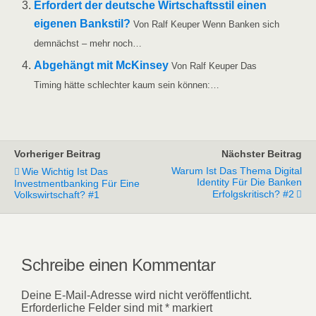
Erfor­dert der deut­sche Wirt­schafts­stil einen
eige­nen Bank­stil?
Von Ralf Keu­per Wenn Ban­ken sich
dem­nächst – mehr noch…
Abge­hängt mit McK­in­sey
Von Ralf Keu­per Das
Timing hät­te schlech­ter kaum sein können:…
Vorheriger Beitrag
Nächster Beitrag
Warum Ist Das Thema Digital
Wie Wichtig Ist Das
Identity Für Die Banken
Investmentbanking Für Eine
Erfolgskritisch? #2
Volkswirtschaft? #1
Schreibe einen Kommentar
Deine E-Mail-Adresse wird nicht veröffentlicht.
Erforderliche Felder sind mit
*
markiert