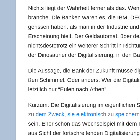
Nichts liegt der Wahr­heit fer­ner als das. Wenn
bran­che. Die Ban­ken waren es, die IBM, DEC
geris­sen haben, als man in der Indus­trie und
Erschei­nung hielt. Der Geld­au­to­mat, über 
nichts­des­to­trotz ein wei­te­rer Schritt in Rich­t
der Dino­sau­ri­er der Digi­ta­li­sie­rung, in den 
Die Aus­sa­ge, die Bank der Zukunft müs­se digi
ßen Schim­mel. Oder anders: Wer die Digi­ta­li­
letzt­lich nur “Eulen nach Athen”.
Kurz­um: Die Digi­ta­li­sie­rung im eigent­li­chen 
zu dem Zweck, sie elek­tro­nisch zu spei­chern 
sein. Eher schon das Wech­sel­spiel mit dem In
aus Sicht der fort­schrei­ten­den Digi­ta­li­sie­