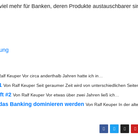
ie­viel mehr für Ban­ken, deren Pro­duk­te aus­tausch­ba­rer si
rung
alf Keu­per Vor cir­ca andert­halb Jah­ren hat­te ich in…
1
Von Ralf Keu­per Seit gerau­mer Zeit wird von unter­schied­li­chen Seit
ft #2
Von Ralf Keu­per Vor etwas über zwei Jah­ren ließ ich…
 das Ban­king domi­nie­ren wer­den
Von Ralf Keu­per In der alt