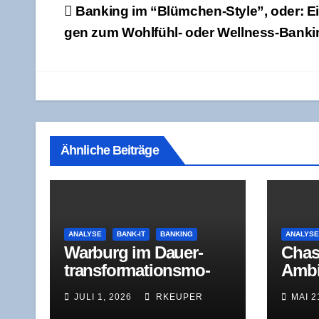
Beitragsnavigation
Ban­king im “Blüm­chen-Style”, oder: Ei
gen zum Wohl­fühl- oder Wellness-Banki
Ähnliche Beiträge
ANALYSE
BANK-IT
BANKING
ANALYS
War­burg im Dau­er­
Cha­s
trans­for­ma­ti­ons­mo­
Ambi­
dus: Was der Jah­res­
ben, 
JULI 1, 2026
RKEUPER
MAI 2
ver­lust 2025 wirk­
Hera