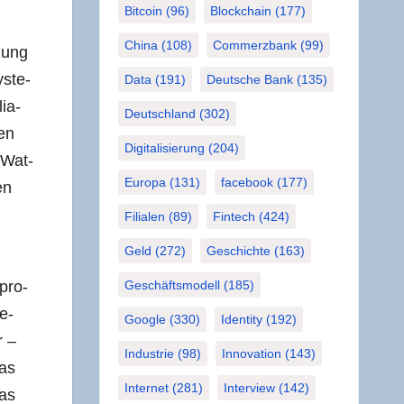
Bitcoin
(96)
Blockchain
(177)
China
(108)
Commerzbank
(99)
­hung
s­te­
Data
(191)
Deutsche Bank
(135)
lia­
Deutschland
(302)
nen
Digitalisierung
(204)
 Wat­
Europa
(131)
facebook
(177)
en
Filialen
(89)
Fintech
(424)
Geld
(272)
Geschichte
(163)
 pro­
Geschäftsmodell
(185)
ge­
Google
(330)
Identity
(192)
r –
Industrie
(98)
Innovation
(143)
das
Internet
(281)
Interview
(142)
das