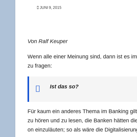
JUNI 9, 2015
Von Ralf Keuper
Wenn alle einer Mei­nung sind, dann ist es im
zu fragen:
Ist das so?
Für kaum ein ande­res The­ma im Ban­king gilt da
zu hören und zu lesen, die Ban­ken hät­ten die Digi­
on ein­zu­läu­ten; so als wäre die Digi­ta­li­sie­