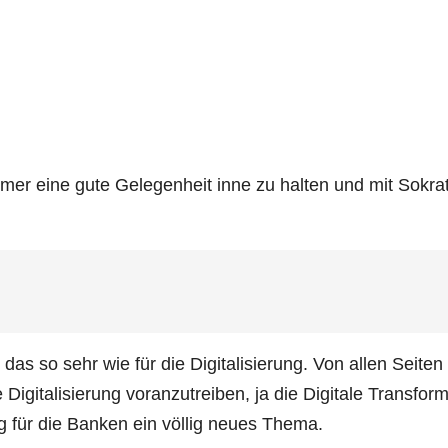
mer eine gute Gele­gen­heit inne zu hal­ten und mit Sokra­
s so sehr wie für die Digi­ta­li­sie­rung. Von allen Sei­ten 
ta­li­sie­rung vor­an­zu­trei­ben, ja die Digi­ta­le Trans­for­ma
rung für die Ban­ken ein völ­lig neu­es Thema.