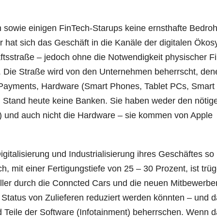
sowie eini­gen Fin­Tech-Sta­rups kei­ne ernst­haf­te Bedro
hat sich das Geschäft in die Kanä­le der digi­ta­len Öko­sy
ts­stra­ße – jedoch ohne die Not­wen­dig­keit phy­si­scher Fi
n. Die Stra­ße wird von den Unter­neh­men beherrscht, de
 Pay­ments, Hard­ware (Smart Pho­nes, Tablet PCs, Smart
nd Stand heu­te kei­ne Ban­ken. Sie haben weder den nöti­g
me) und auch nicht die Hard­ware – sie kom­men von Apple
a­li­sie­rung und Indus­tria­li­sie­rung ihres Geschäf­tes so
noch, mit einer Fer­ti­gungs­tie­fe von 25 – 30 Pro­zent, ist trü­
el­ler durch die Connc­ted Cars und die neu­en Mit­be­wer­be
Sta­tus von Zulie­fe­ren redu­ziert wer­den könn­ten – und 
 Tei­le der Soft­ware (Info­tain­ment) beherr­schen. Wenn 