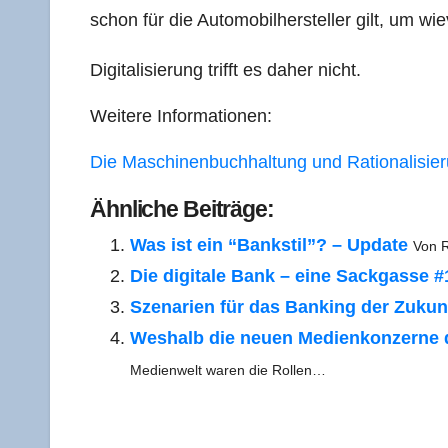
schon für die Auto­mo­bil­her­stel­ler gilt, um w
Digi­ta­li­sie­rung trifft es daher nicht.
Wei­te­re Informationen:
Die Maschi­nen­buch­hal­tung und Rationalisie
Ähn­li­che Beiträge:
Was ist ein “Bank­stil”? – Update
Von R
Die digi­ta­le Bank – eine Sack­gas­se #
Sze­na­ri­en für das Ban­king der Zukun
Wes­halb die neu­en Medi­en­kon­zer­ne
Medi­en­welt waren die Rollen…