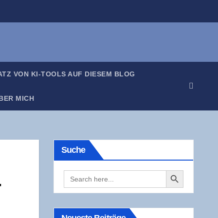
SATZ VON KI-TOOLS AUF DIE­SEM BLOG
BER MICH
Suche
Search Button
Search
­
for: