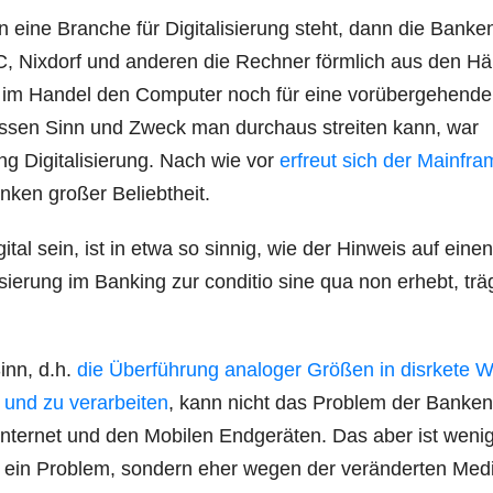
 eine Bran­che für Digi­ta­li­sie­rung steht, dann die Ban­ke
, Nix­dorf und ande­ren die Rech­ner förm­lich aus den Hä
 im Han­del den Com­pu­ter noch für eine vor­über­ge­hen­de
des­sen Sinn und Zweck man durch­aus strei­ten kann, war
ung Digi­ta­li­sie­rung. Nach wie vor
erfreut sich der Main­fr
Ban­ken gro­ßer Beliebtheit.
­tal sein, ist in etwa so sin­nig, wie der Hin­weis auf eine
sie­rung im Ban­king zur con­di­tio sine qua non erhebt, trä
Sinn, d.h.
die Über­füh­rung ana­lo­ger Grö­ßen in disrke­te W
und zu ver­ar­bei­ten
, kann nicht das Pro­blem der Ban­ken
ter­net und den Mobi­len End­ge­rä­ten. Das aber ist weni­
rung ein Pro­blem, son­dern eher wegen der ver­än­der­ten Medi