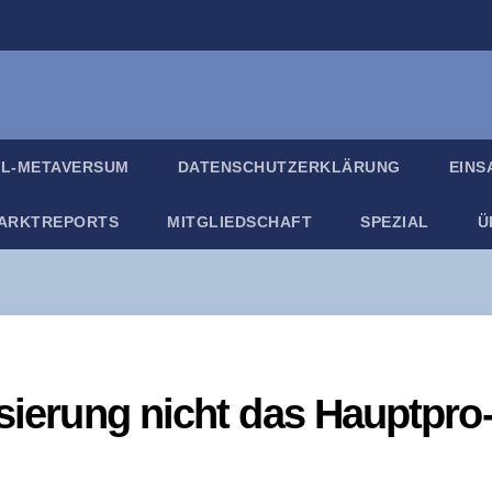
IL-META­VER­SUM
DATEN­SCHUTZ­ER­KLÄ­RUNG
EIN­
ARKT­RE­PORTS
MIT­GLIED­SCHAFT
SPE­ZI­AL
Ü
i­sie­rung nicht das Haupt­pro