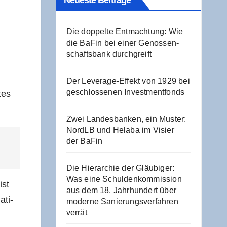
Neu­es­te Beiträge
Die dop­pel­te Ent­mach­tung: Wie
die BaFin bei einer Genos­sen­
schafts­bank durchgreift
Der Levera­ge-Effekt von 1929 bei
geschlos­se­nen Investmentfonds
tes
Zwei Lan­des­ban­ken, ein Mus­ter:
NordLB und Hela­ba im Visier
der BaFin
Die Hier­ar­chie der Gläu­bi­ger:
Was eine Schul­den­kom­mis­si­on
ist
aus dem 18. Jahr­hun­dert über
­ti­
moder­ne Sanie­rungs­ver­fah­ren
verrät