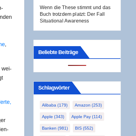
n­
Wenn die The­se stimmt und das
Buch trotz­dem platzt: Der Fall
n­den
Situa­tio­nal Awareness
ame
,
Beliebte Beiträge
n wei­
gt
Schlag­wör­ter
er­te,
Alibaba
(179)
Amazon
(253)
Apple
(343)
Apple Pay
(114)
ger
Banken
(981)
BIS
(552)
­en­