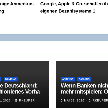
ni­ge Anmer­kun­
Goog­le, Apple & Co. schaf­fen ih
ng
eige­nen Bezahlsysteme
E
BANKING
ANALYSE
BANKING
e Deutsch­land:
Wenn Ban­ken nich
tio­nier­tes Vor­ha­
mehr mit­spie­len: O
bekann­te
Bih­ler Maschi­nen­f
1, 2026
RKEUPER
MAI 13, 2026
RKEUPE
usforderungen
brik in der