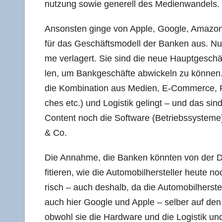
nut­zung sowie gene­rell des Medienwandels.
Ansons­ten gin­ge von Apple, Goog­le, Ama­zon 
für das Geschäfts­mo­dell der Ban­ken aus. Nur 
me ver­la­gert. Sie sind die neue Haupt­ge­schäf
len, um Bank­ge­schäf­te abwi­ckeln zu kön­ne
die Kom­bi­na­ti­on aus Medi­en, E‑Commerce,
ches etc.) und Logis­tik gelingt – und das si
Con­tent noch die Soft­ware (Betriebs­sys­te­
& Co.
Die Annah­me, die Ban­ken könn­ten von der Digi­t
fi­tie­ren, wie die Auto­mo­bil­her­stel­ler heu­te 
risch – auch des­halb, da die Auto­mo­bil­her­st
auch hier Goog­le und Apple – sel­ber auf den 
obwohl sie die Hard­ware und die Logis­tik und