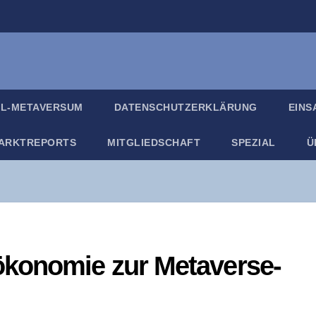
IL-META­VER­SUM
DATEN­SCHUTZ­ER­KLÄ­RUNG
EIN­
ARKT­RE­PORTS
MIT­GLIED­SCHAFT
SPE­ZI­AL
Ü
öko­no­mie zur Metaverse-