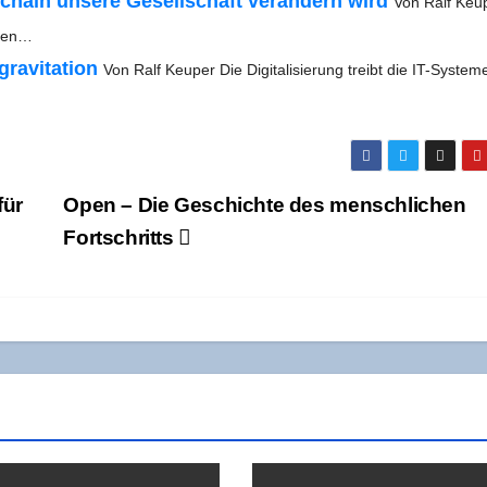
­chain unse­re Gesell­schaft ver­än­dern wird
Von Ralf Keu­
ihren…
­vi­ta­ti­on
Von Ralf Keu­per Die Digi­ta­li­sie­rung treibt die IT-Sys­­te­­
für
Open – Die Geschich­te des mensch­li­chen
Fortschritts