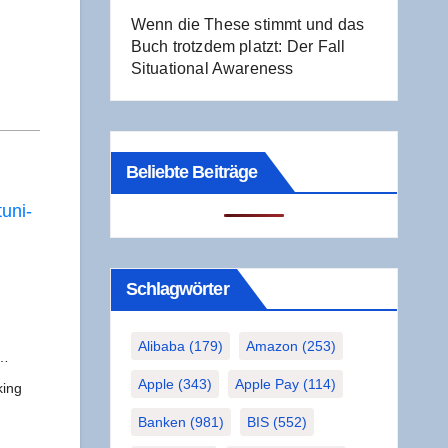
Wenn die The­se stimmt und das
Buch trotz­dem platzt: Der Fall
Situa­tio­nal Awareness
Beliebte Beiträge
u­ni­
Schlag­wör­ter
Alibaba
(179)
Amazon
(253)
e…
Apple
(343)
Apple Pay
(114)
king
Banken
(981)
BIS
(552)