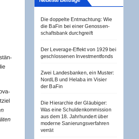
Neu­es­te Beiträge
Die dop­pel­te Ent­mach­tung: Wie
die BaFin bei einer Genos­sen­
schafts­bank durchgreift
Der Levera­ge-Effekt von 1929 bei
geschlos­se­nen Investmentfonds
stän­
die
Zwei Lan­des­ban­ken, ein Mus­ter:
NordLB und Hela­ba im Visier
der BaFin
o­va­
­ziel
Die Hier­ar­chie der Gläu­bi­ger:
en
Was eine Schul­den­kom­mis­si­on
aus dem 18. Jahr­hun­dert über
ä­ten
moder­ne Sanie­rungs­ver­fah­ren
verrät