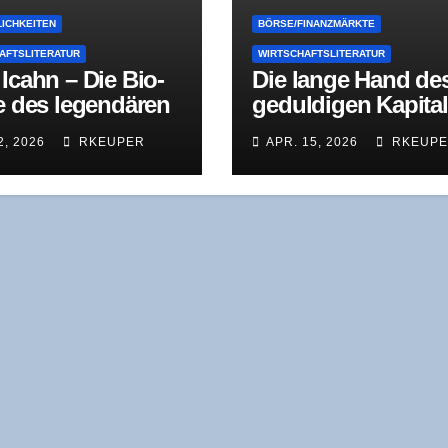
ICHKEITEN
BÖRSE/FINANZMÄRKTE
AFTSLITERATUR
WIRTSCHAFTSLITERATUR
Icahn – Die Bio­
Die lan­ge Hand de
ie des legen­dä­ren
gedul­di­gen Kapi­ta
stors
Tho­mas W. Phelps
2, 2026
RKEUPER
APR. 15, 2026
RKEUP
Die 100-Bagger-
Formel