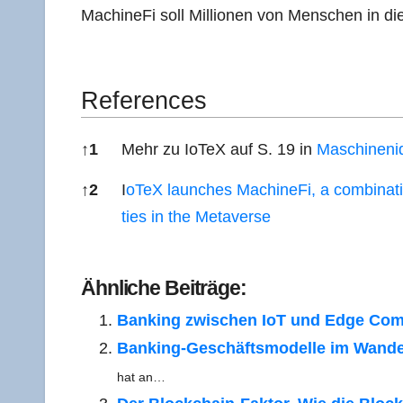
Machi­ne­Fi soll Mil­lio­nen von Men­schen in d
Refe­ren­ces
↑
1
Mehr zu IoTeX auf S. 19 in
Maschi­nen­id
↑
2
I
oTeX laun­ches Machi­ne­Fi, a com­bi­na­ti­
ties in the Metaverse
Refe­ren­ces
Ähn­li­che Beiträge:
Ban­king zwi­schen IoT und Edge Com­
Ban­king-Geschäfts­­­mo­­del­­le im Wan­d
hat an…