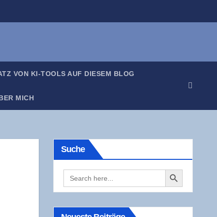
SATZ VON KI-TOOLS AUF DIE­SEM BLOG
BER MICH
Suche
Search Button
Search
for: