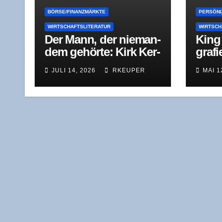
BÖRSE/FINANZMÄRKTE
PERSÖNL
WIRTSCHAFTSLITERATUR
WIRTSCH
Der Mann, der nie­man­
King 
dem gehör­te: Kirk Ker­
gra­f
k­ori­an und das Prin­zip
Inve
JULI 14, 2026
RKEUPER
MAI 1
der stil­len Wette