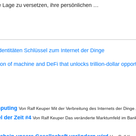
ie Lage zu ver­set­zen, ihre persönlichen …
en­ti­tä­ten Schlüs­sel zum Inter­net der Dinge
on of machi­ne and DeFi that unlocks tril­li­on-dol­lar oppor­t
pu­ting
Von Ralf Keu­per Mit der Ver­brei­tung des Inter­nets der Ding
el der Zeit #4
Von Ralf Keu­per Das ver­än­der­te Markt­um­feld im Ban­