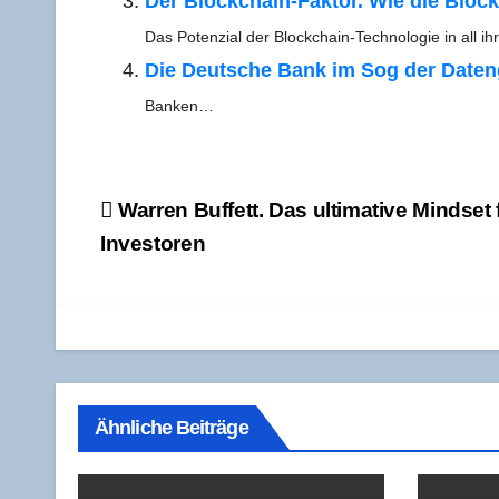
Der Block­chain-Fak­­tor. Wie die Block
Das Poten­zi­al der Block­chain-Tech­­no­­lo­­gie in all 
Die Deut­sche Bank im Sog der Daten­gra
Banken…
Beitragsnavigation
War­ren Buf­fett. Das ulti­ma­ti­ve Mind­set 
Investoren
Ähnliche Beiträge