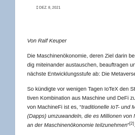
DEZ. 8, 2021
Von Ralf Keuper
Die Maschi­nen­öko­no­mie, deren Ziel dar­in be
dig mit­ein­an­der aus­tau­schen, beauf­tra­gen
nächs­te Ent­wick­lungs­stu­fe ab: Die Metave
So kün­dig­te vor weni­gen Tagen IoTeX den Sta
ti­ven Kom­bi­na­ti­on aus Maschi­ne und DeFi zur
von Machi­ne­Fi ist es, “
tra­di­tio­nel­le IoT- un
(Dapps) umzu­wan­deln, die es Mil­lio­nen von Nut
[2]
an der Maschi­nen­öko­no­mie teil­zu­neh­men
”