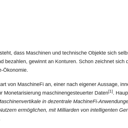
steht, dass Maschi­nen und tech­ni­sche Objek­te sich selb­
 und bezah­len, gewinnt an Kon­tu­ren. Schon zeich­net sich 
rse-Ökonomie.
rt von Maschi­ne­Fi an, einer nach eige­ner Aus­sa­ge, inn
[1]
 Mone­ta­ri­sie­rung maschi­nen­ge­steu­er­ter Daten
. Haupt
d Maschi­nen­ver­ti­ka­le in dezen­tra­le Machi­ne­Fi-Anwen­dun­g
­zern ermög­li­chen, mit Mil­li­ar­den von intel­li­gen­ten Ger
.