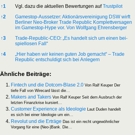
Refe­ren­ces
↑
1
Vgl. dazu die aktu­el­len Bewer­tun­gen auf
Trust­pi­lot
↑
2
Game­stop-Aus­set­zer: Aktio­närs­ver­ei­ni­gung DSW wirft
Ber­li­ner Neo-Bro­ker Trade Repu­blic Kom­plett­ver­sa­gen
im Game­stop-Hype vor. Von Wolf­gang Ehrensberger
↑
3
Trade-Repu­blic-CEO: „Es han­delt sich um einen bei­
spiel­lo­sen Fall“
↑
4
„Hier haben wir kei­nen guten Job gemacht“ – Trade
Repu­blic ent­schul­digt sich bei Anlegern
Ähn­li­che Beiträge:
Fin­tech und die Dot­­com-Bla­­se 2.0
Von Ralf Keu­per Der
tie­fe Fall von Wire­card lässt die…
Makers and Takers
Von Ralf Keu­per Seit dem Aus­bruch der
letz­ten Finanz­kri­se kursiert…
Cus­to­mer Expe­ri­ence als Ideo­lo­gie
Laut Duden han­delt
es sich bei einer Ideo­lo­gie um ein…
Revo­lut und die Erträ­ge
Das ist ein recht unge­wöhn­li­cher
Vor­gang für eine (Neo-)Bank. Die…