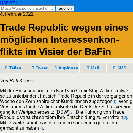
Bankstil
4. Februar 2021
Trade Repu­blic wegen eines
mög­li­chen Inter­es­sen­kon­
flikts im Visier der BaFin
Tei­len
Tweet
Anpin­nen
Mail
SMS
Von Ralf Keuper
Mit der Ent­schei­dung, den Kauf von Game­Stop-Akti­en zeit­wei­
se zu unter­bin­den, hat sich Trade Repu­blic in der ver­gan­ge­nen
Woche den Zorn zahl­rei­cher Kund:innnen zuge­zo­gen
. Wenig
[1]
Ver­ständ­nis für die Akti­on äußer­te die Deut­sche Schutz­ver­ei­ni­
gung für Wert­pa­pier­be­sitz (DSW)
. Die Füh­rung von Trade
[2]
Repu­blic ver­sucht seit­dem ihre Ent­schei­dung zu ver­mit­teln
.
[3]
Mitt­ler­wei­le räumt man ein, kei­nen son­der­lich guten Job
gemacht zu haben
.
[4]