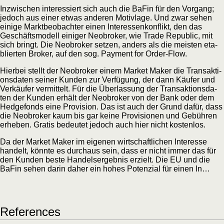
Inzwi­schen inter­es­siert sich auch die BaFin für den Vor­gang;
jedoch aus einer etwas ande­ren Motiv­la­ge. Und zwar sehen
eini­ge Markt­be­ob­ach­ter einen Inter­es­sen­kon­flikt, den das
Geschäfts­mo­dell eini­ger Neo­bro­ker, wie Trade Repu­blic, mit
sich bringt. Die Neo­bro­ker set­zen, anders als die meis­ten eta­
blier­ten Bro­ker, auf den sog. Pay­ment for Order-Flow.
Hier­bei stellt der Neo­bro­ker einem Mar­ket Maker die Trans­ak­ti­
ons­da­ten sei­ner Kun­den zur Ver­fü­gung, der dann Käu­fer und
Ver­käu­fer ver­mit­telt. Für die Über­las­sung der Trans­ak­ti­ons­da­
ten der Kun­den erhält der Neo­bro­ker von der Bank oder dem
Hedge­fonds eine Pro­vi­si­on. Das ist auch der Grund dafür, dass
die Neo­bro­ker kaum bis gar kei­ne Pro­vi­sio­nen und Gebüh­ren
erhe­ben. Gra­tis bedeu­tet jedoch auch hier nicht kostenlos.
Da der Mar­ket Maker im eige­nen wirt­schaft­li­chen Inter­es­se
han­delt, könn­te es durch­aus sein, dass er nicht immer das für
den Kun­den bes­te Han­dels­er­geb­nis erzielt. Die EU und die
BaFin sehen dar­in daher ein hohes Poten­zi­al für einen In…
Refe­ren­ces