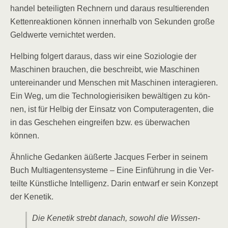
han­del betei­lig­ten Rech­nern und dar­aus resul­tie­ren­den
Ket­ten­re­ak­tio­nen kön­nen inner­halb von Sekun­den gro­ße
Geld­wer­te ver­nich­tet werden.
Hel­bing fol­gert dar­aus, dass wir eine Sozio­lo­gie der
Maschi­nen brau­chen, die beschreibt, wie Maschi­nen
unter­ein­an­der und Men­schen mit Maschi­nen inter­agie­ren.
Ein Weg, um die Tech­no­lo­gie­ri­si­ken bewäl­ti­gen zu kön­
nen, ist für Hel­big der Ein­satz von Com­pu­ter­agen­ten, die
in das Gesche­hen ein­grei­fen bzw. es über­wa­chen
können.
Ähn­li­che Gedan­ken äüßer­te Jac­ques Fer­ber in sei­nem
Buch Mul­ti­agen­ten­sys­te­me – Eine Ein­füh­rung in die Ver­
teil­te Künst­li­che Intel­li­genz. Dar­in ent­warf er sein Kon­zept
der Kenetik.
Die Ken­etik strebt danach, sowohl die Wis­sen­