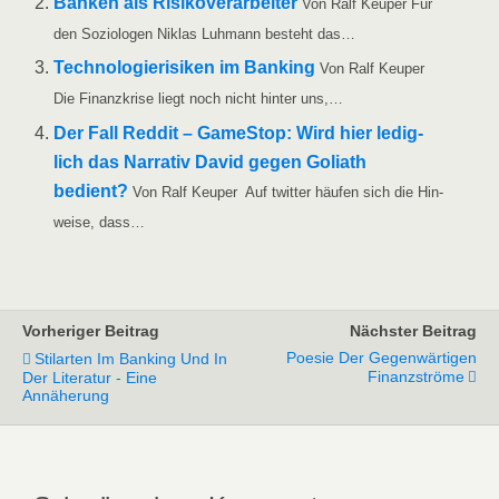
Ban­ken als Risi­ko­ver­ar­bei­ter
Von Ralf Keu­per Für
den Sozio­lo­gen Niklas Luh­mann besteht das…
Tech­no­lo­gie­ri­si­ken im Ban­king
Von Ralf Keu­per
Die Finanz­kri­se liegt noch nicht hin­ter uns,…
Der Fall Red­dit – Game­Stop: Wird hier ledig­
lich das Nar­ra­tiv David gegen Goli­ath
bedient?
Von Ralf Keu­per Auf twit­ter häu­fen sich die Hin­
wei­se, dass…
Vorheriger Beitrag
Nächster Beitrag
Poesie Der Gegenwärtigen
Stilarten Im Banking Und In
Finanzströme
Der Literatur - Eine
Annäherung