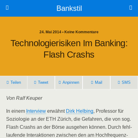
Bankstil
24. Mai 2014 • Keine Kommentare
Tech­no­lo­gie­ri­si­ken Im Ban­king:
Flash Crashs
Tei­len
Tweet
Anpin­nen
Mail
SMS
Von Ralf Keuper
In einem
Inter­view
erwähnt
Dirk Hel­bing
, Pro­fes­sor für
Sozio­lo­gie an der ETH Zürich, die Gefah­ren, die von sog.
Flash Crashs an der Bör­se aus­ge­hen kön­nen. Durch fehl­
lau­fen­de Inter­ak­tio­nen zwi­schen den am Hoch­fre­quenz­