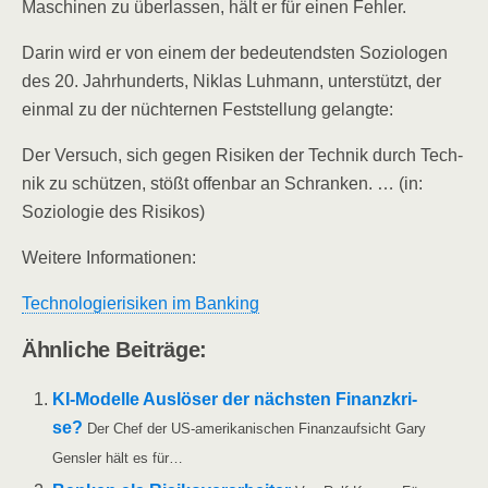
Maschi­nen zu über­las­sen, hält er für einen Fehler.
Dar­in wird er von einem der bedeu­tends­ten Sozio­lo­gen
des 20. Jahr­hun­derts, Niklas Luh­mann, unter­stützt, der
ein­mal zu der nüch­ter­nen Fest­stel­lung gelangte:
Der Ver­such, sich gegen Risi­ken der Tech­nik durch Tech­
nik zu schüt­zen, stößt offen­bar an Schran­ken. … (in:
Sozio­lo­gie des Risikos)
Wei­te­re Informationen:
Tech­no­lo­gie­ri­si­ken im Banking
Ähn­li­che Beiträge:
KI-Model­­le Aus­lö­ser der nächs­ten Finanz­kri­
se?
Der Chef der US-ame­ri­­ka­­ni­­schen Finanz­auf­sicht Gary
Gens­ler hält es für…