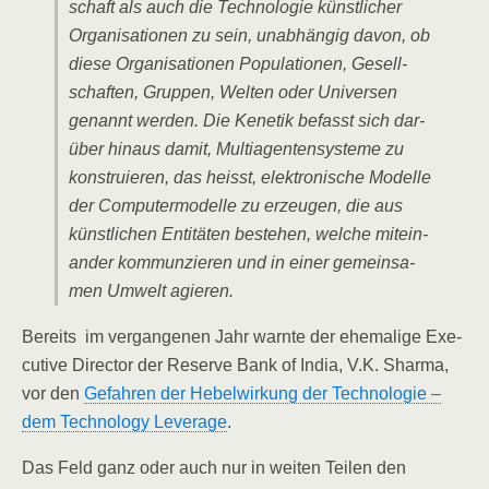
schaft als auch die Tech­no­lo­gie künst­li­cher
Orga­ni­sa­tio­nen zu sein, unab­hän­gig davon, ob
die­se Orga­ni­sa­tio­nen Popu­la­tio­nen, Gesell­
schaf­ten, Grup­pen, Wel­ten oder Uni­ver­sen
genannt wer­den. Die Ken­etik befasst sich dar­
über hin­aus damit, Mul­ti­agen­ten­sys­te­me zu
kon­stru­ie­ren, das heisst, elek­tro­ni­sche Model­le
der Com­pu­ter­mo­del­le zu erzeu­gen, die aus
künst­li­chen Enti­tä­ten bestehen, wel­che mit­ein­
an­der kom­mun­zie­ren und in einer gemein­sa­
men Umwelt agieren.
Bereits im ver­gan­ge­nen Jahr warn­te der ehe­ma­li­ge Exe­
cu­ti­ve Direc­tor der Reser­ve Bank of India, V.K. Shar­ma,
vor den
Gefah­ren der Hebel­wir­kung der Tech­no­lo­gie –
dem Tech­no­lo­gy Levera­ge
.
Das Feld ganz oder auch nur in wei­ten Tei­len den