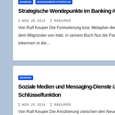
BANKING
MANAGEMENT/STRATEGIE
Stra­te­gi­sche Wen­de­punk­te im Ban­king 
NOV. 26, 2014
RKEUPER
Von Ralf Keuper Die Formulierung bzw. Metapher de
dem Mitgründer von Intel, in seinem Buch Nur die Pa
erkennen in die…
BANKING
Sozia­le Medi­en und Mes­sa­ging-Diens­te
Schlüsselfunktion
NOV. 25, 2014
RKEUPER
Von Ralf Keuper Die Annäherung zwischen den Neu