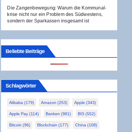
Die Zan­gen­be­we­gung: War­um die Kom­mu­nal­
kri­se nicht nur ein Pro­blem des Süd­wes­tens,
son­dern der Spar­kas­sen ins­ge­samt ist
Beliebte Beiträge
Schlag­wör­ter
Alibaba
(179)
Amazon
(253)
Apple
(343)
Apple Pay
(114)
Banken
(981)
BIS
(552)
Bitcoin
(96)
Blockchain
(177)
China
(108)