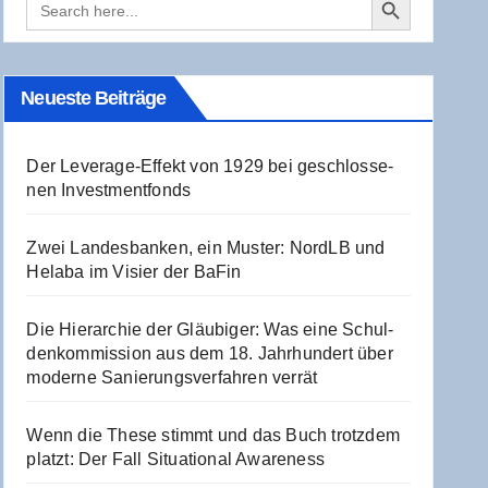
for:
Neu­es­te Beiträge
Der Levera­ge-Effekt von 1929 bei geschlos­se­
nen Investmentfonds
Zwei Lan­des­ban­ken, ein Mus­ter: NordLB und
Hela­ba im Visier der BaFin
Die Hier­ar­chie der Gläu­bi­ger: Was eine Schul­
den­kom­mis­si­on aus dem 18. Jahr­hun­dert über
moder­ne Sanie­rungs­ver­fah­ren verrät
Wenn die The­se stimmt und das Buch trotz­dem
platzt: Der Fall Situa­tio­nal Awareness