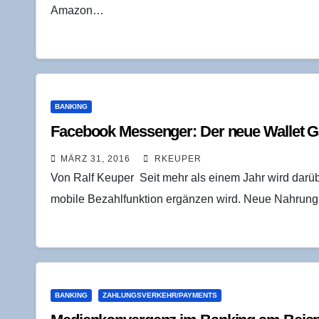
Amazon…
BANKING
Face­book Mes­sen­ger: Der neue Wal­let 
MÄRZ 31, 2016
RKEUPER
Von Ralf Keuper Seit mehr als einem Jahr wird darü
mobile Bezahlfunktion ergänzen wird. Neue Nahrun
BANKING
ZAHLUNGSVERKEHR/PAYMENTS