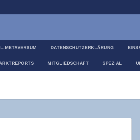
IL-META­VER­SUM
DATEN­SCHUTZ­ER­KLÄ­RUNG
EIN­
ARKT­RE­PORTS
MIT­GLIED­SCHAFT
SPE­ZI­AL
Ü