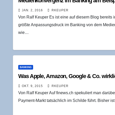
Medi­en­kon­ver­genz im Ban­king am Bei­s
JAN. 2, 2016
RKEUPER
Von Ralf Keuper Es ist eine auf diesem Blog bereits
größte Anpassungsdruck im Banking von dem Medien
wie…
BANKING
Was Apple, Ama­zon, Goog­le & Co. wirk­li
OKT. 9, 2015
RKEUPER
Von Ralf Keuper Auf finews.ch spekuliert man darübe
Payment-Markt tatsächlich im Schilde führt. Bisher i