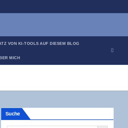
SATZ VON KI-TOOLS AUF DIE­SEM BLOG
BER MICH
Suche
Search Button
Search