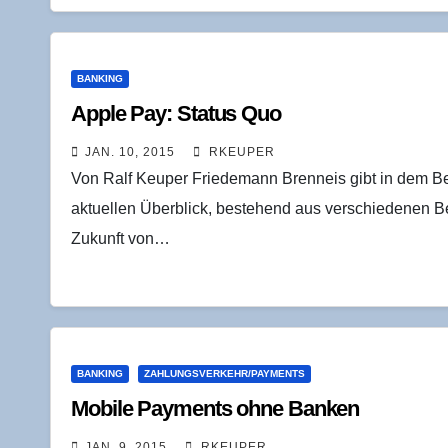
BANKING
Apple Pay: Sta­tus Quo
JAN. 10, 2015
RKEUPER
Von Ralf Keuper Friedemann Brenneis gibt in dem Be
aktuellen Überblick, bestehend aus verschiedenen Be
Zukunft von…
BANKING
ZAHLUNGSVERKEHR/PAYMENTS
Mobi­le Pay­ments ohne Banken
JAN. 9, 2015
RKEUPER