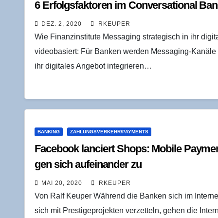
6 Erfolgs­fak­to­ren im Con­ver­sa­tio­nal Ba
DEZ. 2, 2020
RKEUPER
Wie Finanzinstitute Messaging strategisch in ihr digit
videobasiert: Für Banken werden Messaging-Kanäle zu
ihr digitales Angebot integrieren…
BANKING
ZAHLUNGSVERKEHR/PAYMENTS
Face­book lan­ciert Shops: Mobi­le Pay­
gen sich auf­ein­an­der zu
MAI 20, 2020
RKEUPER
Von Ralf Keuper Während die Banken sich im Intern
sich mit Prestigeprojekten verzetteln, gehen die Int