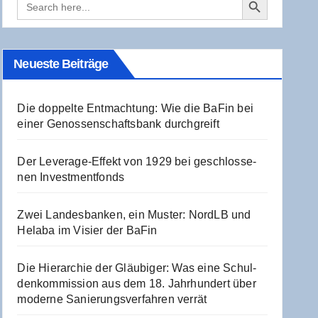
for:
Neu­es­te Beiträge
Die dop­pel­te Ent­mach­tung: Wie die BaFin bei
einer Genos­sen­schafts­bank durchgreift
Der Levera­ge-Effekt von 1929 bei geschlos­se­
nen Investmentfonds
Zwei Lan­des­ban­ken, ein Mus­ter: NordLB und
Hela­ba im Visier der BaFin
Die Hier­ar­chie der Gläu­bi­ger: Was eine Schul­
den­kom­mis­si­on aus dem 18. Jahr­hun­dert über
moder­ne Sanie­rungs­ver­fah­ren verrät