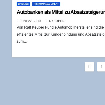
BANKING
RISIKOMANAGEMENT
Auto­ban­ken als Mit­tel zu Absatz­stei­ge
JUNI 22, 2013
RKEUPER
Von Ralf Keuper Für die Automobilhersteller sind di
effizientes Mittel zur Kundenbindung und Absatzsteig
zum…
Seite
1
der
Beiträ