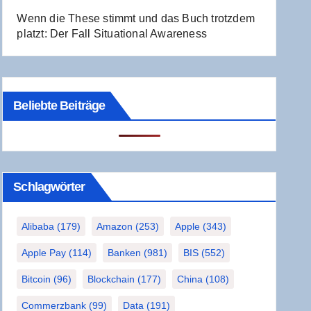
Wenn die The­se stimmt und das Buch trotz­dem
platzt: Der Fall Situa­tio­nal Awareness
Beliebte Beiträge
Schlag­wör­ter
Alibaba
(179)
Amazon
(253)
Apple
(343)
Apple Pay
(114)
Banken
(981)
BIS
(552)
Bitcoin
(96)
Blockchain
(177)
China
(108)
Commerzbank
(99)
Data
(191)