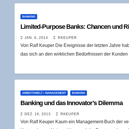
BANKING
Limi­t­ed-Pur­po­se Banks: Chan­cen und R
JAN. 6, 2014
RKEUPER
Von Ralf Keuper Die Ereignisse der letzten Jahre 
das sich an den wirklichen Bedürfnissen der Kunden 
ARBEITSWELT / MANAGEMENT
BANKING
Ban­king und das Innovator’s Dilemma
DEZ. 16, 2013
RKEUPER
Von Ralf Keuper Kaum ein Management-Buch der ver