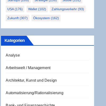
Startups
(289)
Strategie
(139)
Studie
(131)
USA
(176)
Wallet
(102)
Zahlungsverkehr
(93)
Zukunft
(307)
Ökosystem
(162)
Kate­go­rien
Analyse
Arbeitswelt / Management
Architektur, Kunst und Design
Automatisierung/Rationalisierung
Bank- und Finanzgeschichte