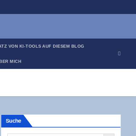
SATZ VON KI-TOOLS AUF DIE­SEM BLOG
BER MICH
Suche
Search Button
Search