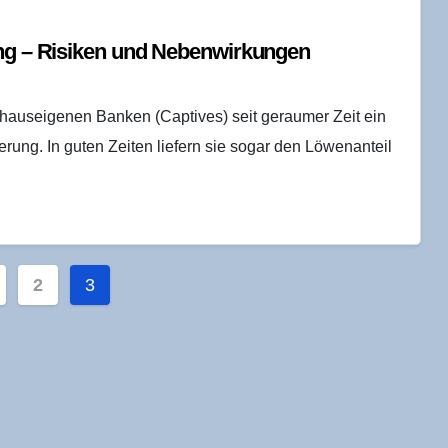
­rung – Risi­ken und Nebenwirkungen
e hauseigenen Banken (Captives) seit geraumer Zeit ein
erung. In guten Zeiten liefern sie sogar den Löwenanteil
nnummerierung
2
3
ge