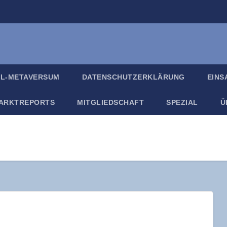
IL-META­VER­SUM
DATEN­SCHUTZ­ER­KLÄ­RUNG
EIN­
ARKT­RE­PORTS
MIT­GLIED­SCHAFT
SPE­ZI­AL
Ü