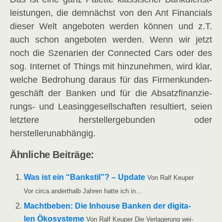
leis­tun­gen, die dem­nächst von den Ant Finan­cials
die­ser Welt ange­bo­ten wer­den kön­nen und z.T.
auch schon ange­bo­ten wer­den. Wenn wir jetzt
noch die Sze­na­ri­en der Con­nec­ted Cars oder des
sog. Inter­net of Things mit hin­zu­neh­men, wird klar,
wel­che Bedro­hung dar­aus für das Fir­men­kun­den­
ge­schäft der Ban­ken und für die Absatz­fi­nan­zie­
rungs- und Lea­sing­ge­sell­schaf­ten resul­tiert, sei­en
letz­te­re her­stel­ler­ge­bun­den oder
herstellerunabhängig.
Ähn­li­che Beiträge:
Was ist ein “Bank­stil”? – Update
Von Ralf Keu­per
Vor cir­ca andert­halb Jah­ren hat­te ich in…
Macht­be­ben: Die Inhouse Ban­ken der digi­ta­
len Öko­sys­te­me
Von Ralf Keu­per Die Ver­la­ge­rung wei­