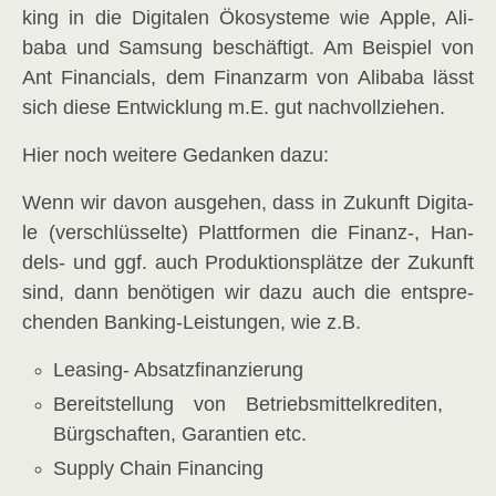
king in die Digi­ta­len Öko­sys­te­me wie Apple, Ali­
baba und Sam­sung beschäf­tigt. Am Bei­spiel von
Ant Finan­cials, dem Finanz­arm von Ali­baba lässt
sich die­se Ent­wick­lung m.E. gut nachvollziehen.
Hier noch wei­te­re Gedan­ken dazu:
Wenn wir davon aus­ge­hen, dass in Zukunft Digi­ta­
le (ver­schlüs­sel­te) Platt­for­men die Finanz‑, Han­
dels- und ggf. auch Pro­duk­ti­ons­plät­ze der Zukunft
sind, dann benö­ti­gen wir dazu auch die ent­spre­
chen­den Ban­king-Leis­tun­gen, wie z.B.
L
easing- Absatz­fi­nan­zie­rung
Bereit­stel­lung von Betriebs­mit­tel­kre­di­ten,
Bürg­schaf­ten, Garan­tien etc.
Sup­p­ly Chain Financing