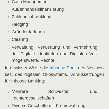
Cash Manage­ment
Außen­han­dels­fi­nan­zie­rung
Zah­lungs­ab­wick­lung
Hedging
Grün­der­dar­le­hen
Clea­ring
Ver­wal­tung, Ver­wer­tung und Ver­meh­rung
der Digi­ta­le Iden­ti­tä­ten und Digi­ta­len Ver­
mö­gens­wer­te, Rechte
In gewis­ser Wei­se die
Inhouse Bank
des Netz­wer­
kes, des digi­ta­len Öko­sys­tems. Vor­aus­set­zun­gen
für Inhouse Banking:
Meh­re­re Schwes­ter- und
Tochtergesellschaften
Diver­se Geschäf­te mit Fremdwährung