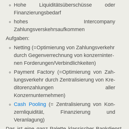
Hohe Liqui­di­täts­über­schüs­se oder
Finanzierungsbedarf
hohes Inter­com­pa­ny
Zahlungsverskehrsaufkommen
Auf­ga­ben:
Net­ting (=Opti­mie­rung von Zah­lungs­ver­kehr
durch Gegen­ver­rech­nung von kon­zern­in­ter­
nen Forderungen/​Verbindlichkeiten)
Pay­ment Fac­to­ry (=Opti­mie­rung von Zah­
lungs­ver­kehr durch Zen­tra­li­sie­rung von Kre­
di­to­ren­zah­lun­gen aller
Konzernunternehmen)
Cash Poo­ling
(= Zen­tra­li­sie­rung von Kon­
zern­li­qui­di­tät, Finan­zie­rung und
Veranlagung)
Das ist eine ganz Palet­te klas­si­scher Bank­dienst­