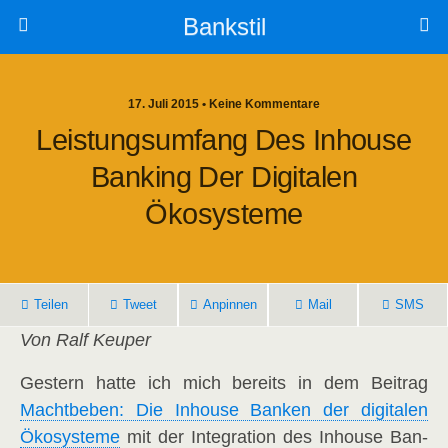
Bankstil
17. Juli 2015 • Keine Kommentare
Leis­tungs­um­fang Des Inhouse
Ban­king Der Digi­ta­len
Ökosysteme
Tei­len
Tweet
Anpin­nen
Mail
SMS
Von Ralf Keuper
Ges­tern hat­te ich mich bereits in dem Bei­trag
Macht­be­ben: Die Inhouse Ban­ken der digi­ta­len
Öko­sys­te­me
mit der Inte­gra­ti­on des Inhouse Ban­