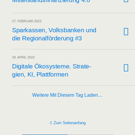
27. FEBRUAR 2023
Spar­kas­sen, Volks­ban­ken und
die Regio­nal­för­de­rung #3
29. APRIL 2022
Digi­ta­le Öko­sys­te­me. Stra­te­
gien, KI, Plattformen
Weitere Mit Diesem Tag Laden…
Zum Seitenanfang