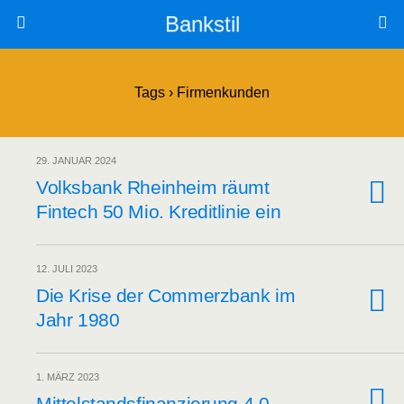
Bankstil
Tags › Firmenkunden
29. JANUAR 2024
Volks­bank Rhein­heim räumt
Fin­tech 50 Mio. Kre­dit­li­nie ein
12. JULI 2023
Die Kri­se der Com­merz­bank im
Jahr 1980
1. MÄRZ 2023
Mit­tel­stands­fi­nan­zie­rung 4.0