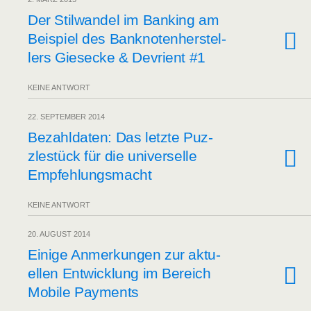
Der Stil­wan­del im Ban­king am
Bei­spiel des Bank­no­ten­her­stel­
lers Gies­ecke & Devri­ent #1
KEINE ANTWORT
22. SEPTEMBER 2014
Bezahl­da­ten: Das letz­te Puz­
zle­stück für die uni­ver­sel­le
Empfehlungsmacht
KEINE ANTWORT
20. AUGUST 2014
Eini­ge Anmer­kun­gen zur aktu­
el­len Ent­wick­lung im Bereich
Mobi­le Payments