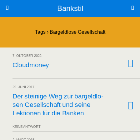
Bankstil
Tags › Bargeldlose Gesellschaft
7. OKTOBER 2022
Cloud­mo­ney
29. JUNI 2017
Der stei­ni­ge Weg zur bar­geld­lo­
sen Gesell­schaft und sei­ne
Lek­tio­nen für die Banken
KEINE ANTWORT
2. MÄRZ 2015