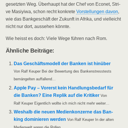
ge­setz­ten Weg. Über­haupt hat der Chef von Eco­net, Stri­
ve Masiy­iwa, schon recht kon­kre­te
Vor­stel­lun­gen davon
,
wie das Bank­ge­schäft der Zukunft in Afri­ka, und viel­leicht
nicht nur dort, aus­se­hen könnte.
Wie heisst es doch: Vie­le Wege füh­ren nach Rom.
Ähn­li­che Beiträge:
Das Geschäfts­mo­dell der Ban­ken ist hin­über
Von Ralf Keu­per Bei der Bewer­tung des Ban­ken­stress­tests
bemän­gel­ten auffallend…
Apple Pay – Vor­erst kein Hand­lungs­be­darf für
die Ban­ken? Eine Replik auf die Kri­ti­ker
Von
Ralf Keu­per Eigent­lich woll­te ich mich nicht mehr weiter…
Wes­halb die neu­en Medi­en­kon­zer­ne das Ban­
king domi­nie­ren wer­den
Von Ralf Keu­per In der alten
Medi­en­welt waren die Rollen…