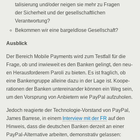
ta­li­sie­rung und/​oder nei­gen sie mehr zu Fra­gen
der Sicher­heit und der gesell­schaft­li­chen
Verantwortung?
Bekom­men wir eine bar­geld­lo­se Gesellschaft?
Aus­blick
Der Bereich Mobi­le Pay­ments wird zum Test­fall für die
Fra­ge, ob und inwie­weit es den Ban­ken gelingt, den neu­
en Her­aus­for­de­rern Paro­li zu bie­ten. Es ist frag­lich, ob
eine Ban­ken­grup­pe allei­ne dazu in der Lage ist. Koope­
ra­tio­nen der Ban­ken unter­ein­an­der kön­nen ein Weg sein,
um den Vor­sprung von Anbie­tern wie Pay­Pal aufzuholen.
Jedoch reagier­te der Tech­no­lo­gie-Vor­stand von Pay­Pal,
James Bar­re­se, in einem
Inter­view mit der FR
auf den
Hin­weis, dass die deut­schen Ban­ken der­zeit an einer
Pay­Pal-Alter­na­ti­ve arbei­ten, demons­tra­tiv gelassen: