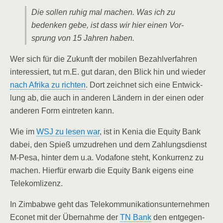
Die sol­len ruhig mal machen. Was ich zu
beden­ken gebe, ist dass wir hier einen Vor­
sprung von 15 Jah­ren haben.
Wer sich für die Zukunft der mobi­len Bezahl­ver­fah­ren
inter­es­siert, tut m.E. gut dar­an, den Blick hin und wie­der
nach Afri­ka zu rich­ten
. Dort zeich­net sich eine Ent­wick­
lung ab, die auch in ande­ren Län­dern in der einen oder
ande­ren Form ein­tre­ten kann.
Wie im
WSJ zu lesen war
, ist in Kenia die Equi­ty Bank
dabei, den Spieß umzu­dre­hen und dem Zah­lungs­dienst
M‑Pesa, hin­ter dem u.a. Voda­fone steht, Kon­kur­renz zu
machen. Hier­für erwarb die Equi­ty Bank eigens eine
Telekomlizenz.
In Zim­bab­we geht das Tele­kom­mu­ni­ka­ti­ons­un­ter­neh­men
Eco­net mit der Über­nah­me der
TN Bank
den ent­ge­gen­