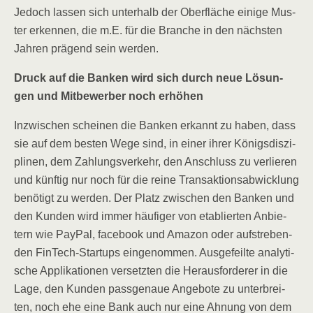
Jedoch las­sen sich unter­halb der Ober­flä­che eini­ge Mus­
ter erken­nen, die m.E. für die Bran­che in den nächs­ten
Jah­ren prä­gend sein werden.
Druck auf die Ban­ken wird sich durch neue Lösun­
gen und Mit­be­wer­ber noch erhöhen
Inzwi­schen schei­nen die Ban­ken erkannt zu haben, dass
sie auf dem bes­ten Wege sind, in einer ihrer Königs­dis­zi­
pli­nen, dem Zah­lungs­ver­kehr, den Anschluss zu ver­lie­ren
und künf­tig nur noch für die rei­ne Trans­ak­ti­ons­ab­wick­lung
benö­tigt zu wer­den. Der Platz zwi­schen den Ban­ken und
den Kun­den wird immer häu­fi­ger von eta­blier­ten Anbie­
tern wie Pay­Pal, face­book und Ama­zon oder auf­stre­ben­
den Fin­Tech-Start­ups ein­ge­nom­men. Aus­ge­feil­te ana­ly­ti­
sche Appli­ka­tio­nen ver­setz­ten die Her­aus­for­de­rer in die
Lage, den Kun­den pass­ge­naue Ange­bo­te zu unter­brei­
ten, noch ehe eine Bank auch nur eine Ahnung von dem