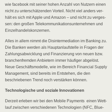
wie face­book mit sei­ner hohen Anzahl von Nut­zern einen
nicht zu unter­schät­zen­den Vor­teil. Nicht viel anders ver­
hält es sich mit Apple und Ama­zon – und nicht zu ver­ges­
sen: den gro­ßen Tele­kom­mu­ni­ka­ti­ons­un­ter­neh­men und
Einzelhandelskonzernen.
Alles in allem nimmt die Dis­in­ter­me­dia­ti­on im Ban­king zu.
Die Ban­ken wer­den als Haupt­an­lauf­stel­le in Fra­gen der
Zah­lungs­ab­wick­lung und Finan­zie­rung von neu­en bzw.
bran­chen­frem­den Anbie­tern immer häu­fi­ger abge­löst.
Neue Geschäfts­mo­del­le, wie im Bereich Finan­cial Sup­p­ly
Manage­ment, sind bereits im Ent­ste­hen, die den
beschrie­be­nen Trend noch ver­stär­ken können.
Tech­no­lo­gi­sche und sozia­le Innovationen
Der­zeit erle­ben wir bei den Mobi­le Pay­ments einen Wett­
lauf zwi­schen ver­schie­de­nen Tech­no­lo­gien (NFC, Blue­