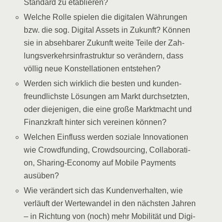
Stan­dard zu etablieren?
Wel­che Rol­le spie­len die digi­ta­len Wäh­run­gen
bzw. die sog. Digi­tal Assets in Zukunft? Kön­nen
sie in abseh­ba­rer Zukunft wei­te Tei­le der Zah­
lungs­ver­kehrs­in­fra­struk­tur so ver­än­dern, dass
völ­lig neue Kon­stel­la­tio­nen entstehen?
Wer­den sich wirk­lich die bes­ten und kun­den­
freund­lichs­te Lösun­gen am Markt durch­setz­ten,
oder die­je­ni­gen, die eine gro­ße Markt­macht und
Finanz­kraft hin­ter sich ver­ei­nen können?
Wel­chen Ein­fluss wer­den sozia­le Inno­va­tio­nen
wie Crowd­fun­ding, Crowd­sour­cing, Col­la­bo­ra­ti­
on, Sha­ring-Eco­no­my auf Mobi­le Pay­ments
ausüben?
Wie ver­än­dert sich das Kun­den­ver­hal­ten, wie
ver­läuft der Wer­te­wan­del in den nächs­ten Jah­ren
– in Rich­tung von (noch) mehr Mobi­li­tät und Digi­