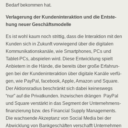
Bedarf bekom­men hat.
Ver­la­ge­rung der Kun­den­in­ter­ak­ti­on und die Ent­ste­
hung neu­er Geschäftsmodelle
Es ist wohl kaum noch strit­tig, dass die Inter­ak­ti­on mit den
Kun­den sich in Zukunft vor­wie­gend über die digi­ta­len
Kom­mu­ni­ka­ti­ons­ka­nä­le, wie Smart­phones, PCs und
Tablet-PCs, abspie­len wird. Die­se Ent­wick­lung spielt
Anbie­tern in die Hän­de, die bereits über gro­ße Erfah­run­
gen bei der Kun­den­in­ter­ak­ti­on über digi­ta­le Kanä­le ver­fü­
gen, wie Pay­Pal, face­book, Apple, Ama­zon und Squa­re.
Der Akti­ons­ra­di­us beschränkt sich dabei kei­nes­wegs
“nur” auf die Pri­vat­kun­den. Inzwi­schen drän­gen Pay­Pal
und Squa­re ver­stärkt in das Seg­ment der Unter­neh­mens­
fi­nan­zie­rung bzw. des Finan­cial Sup­p­ly Manage­ments.
Die wach­sen­de Akzep­tanz von Social Media bei der
Abwick­lung von Bank­ge­schäf­ten ver­schafft Unter­neh­men