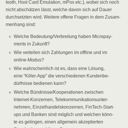
tooth, Host Card Emu­la­ti­on, mPos etc.), wobei sich noch
nicht abschät­zen lässt, wel­che davon sich auf Dau­er
durch­setz­ten wird. Wei­te­re offe­ne Fra­gen in dem Zusam­
men­hang sind:
Wel­che Bedeutung/​Verbreitung haben Micro­pay­
ments in Zukunft?
Wie ver­tei­len sich Zah­lun­gen im off­line und im
online-Modus?
Wie wahr­schein­lich ist es, dass eine Lösung,
eine “Kil­ler-App” die ver­schie­de­nen Kun­den­be­
dürf­nis­se bedie­nen kann?
Wel­che Bündnisse/​Kooperationen zwi­schen
Inter­net-Kon­zer­nen, Tele­kom­mu­ni­ka­ti­ons­un­ter­
neh­men, Ein­zel­han­dels­kon­zer­nen, Fin­Tech-Start­
ups und Ban­ken sind mög­lich und wel­chen könn­
te es gelin­gen, einen all­ge­mein akzep­tier­ten