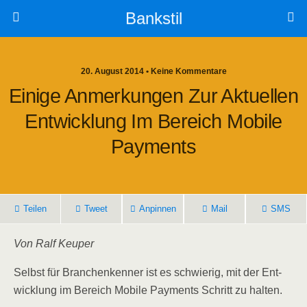
Bankstil
20. August 2014 • Keine Kommentare
Eini­ge Anmer­kun­gen Zur Aktu­el­len
Ent­wick­lung Im Bereich Mobi­le
Payments
Tei­len
Tweet
Anpin­nen
Mail
SMS
Von Ralf Keuper
Selbst für Bran­chen­ken­ner ist es schwie­rig, mit der Ent­
wick­lung im Bereich Mobi­le Pay­ments Schritt zu halten.