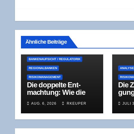
Ähnliche Beiträge
BANKENAUFSICHT / REGULATORIK
REGIONALBANKEN
ANALYS
RISIKOMANAGEMENT
RISIKOM
Die dop­pel­te Ent­
Die Z
mach­tung: Wie die
gung
BaFin bei einer
Kom­m
AUG. 6, 2026
RKEUPER
JULI 
Genos­sen­schafts­bank
nur e
durchgreift
Süd­w
der S
samt 