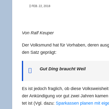
FEB. 22, 2018
Von Ralf Keuper
Der Volks­mund hat für Vor­ha­ben, deren aus­ge­d
den Satz geprägt:
Gut Ding braucht Weil
Es ist jedoch frag­lich, ob die­se Volks­weis­h
der Ankün­di­gung vor gut zwei Jah­ren kamen 
tet ist (Vgl. dazu:
Spar­kas­sen pla­nen mit ei