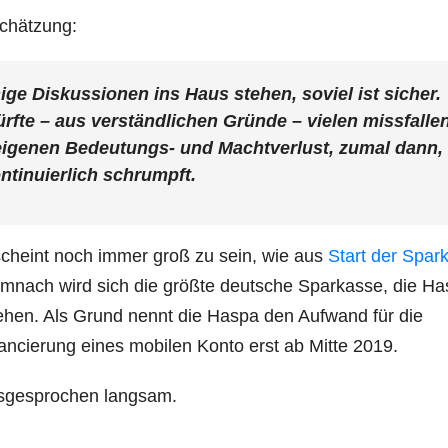
schätzung:
­ge Dis­kus­sio­nen ins Haus ste­hen, soviel ist sicher.
dürf­te – aus ver­ständ­li­chen Grün­de – vie­len miss­fal­le
eige­nen Bedeu­tungs- und Macht­ver­lust, zumal dann,
­ti­nu­ier­lich schrumpft.
ger scheint noch immer groß zu sein, wie aus
Start der Spar­
m­nach wird sich die größ­te deut­sche Spar­kas­se, die Ha
ie­hen. Als Grund nennt die Has­pa den Auf­wand für die
n­cie­rung eines mobi­len Kon­to erst ab Mit­te 2019.
aus­ge­spro­chen langsam.