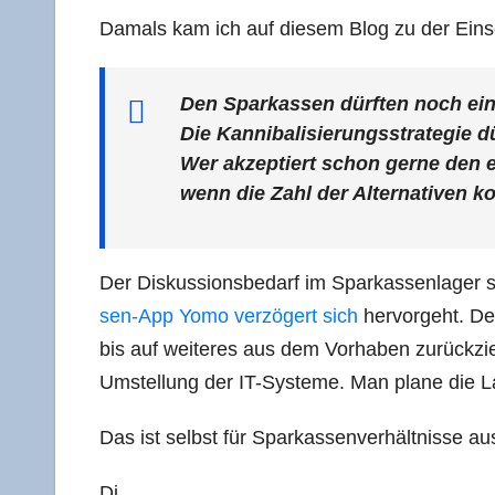
Damals kam ich auf die­sem Blog zu der Ein
Den Spar­kas­sen dürf­ten noch eini
Die Kan­ni­ba­li­sie­rungs­stra­te­gie 
Wer akzep­tiert schon ger­ne den 
wenn die Zahl der Alter­na­ti­ven kon
Der Dis­kus­si­ons­be­darf im Spar­kas­sen­la­
sen-App Yomo ver­zö­gert sich
her­vor­geht. De
bis auf wei­te­res aus dem Vor­ha­ben zurück­z
Umstel­lung der IT-Sys­te­me. Man pla­ne die La
Das ist selbst für Spar­kas­sen­ver­hält­nis­se 
Di…