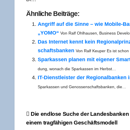
Ähn­li­che Beiträge:
Angriff auf die Sin­ne – wie Mobi­­le-B
„YOMO“
Von Ralf Ohl­hau­sen, Busi­ness Deve­
Das Inter­net kennt kein Regio­nal­pri
schafts­ban­ken
Von Ralf Keu­per Es ist schon 
Spar­kas­sen pla­nen mit eige­ner Smar­
dung, wonach die Spar­kas­sen im Herbst…
IT-Diens­t­­leis­­ter der Regio­nal­ban­ken i
Spar­kas­sen und Genos­sen­schafts­ban­ken, die…
Beitragsnavigation
Die end­lo­se Suche der Lan­des­ban­ke
einem trag­fä­hi­gen Geschäftsmodell