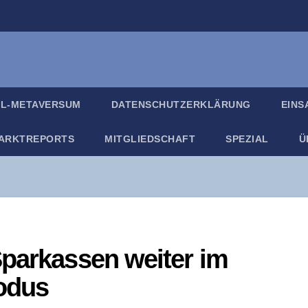
IL-META­VER­SUM
DATEN­SCHUTZ­ER­KLÄ­RUNG
EIN­
ARKT­RE­PORTS
MIT­GLIED­SCHAFT
SPE­ZI­AL
Ü
par­kas­sen wei­ter im
odus