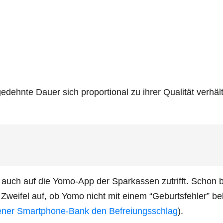
ehn­te Dau­er sich pro­por­tio­nal zu ihrer Qua­li­tät ver­hält
eit auch auf die Yomo-App der Spar­kas­sen zutrifft. Schon 
Zwei­fel auf, ob Yomo nicht mit einem “Geburts­feh­ler” be
ge­ner Smart­phone-Bank den Befrei­ungs­schlag
).