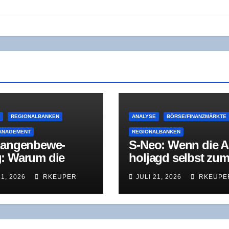
E
REGIONALBANKEN
ANALYSE
BÖRSE/FINANZMÄRKTE
ANAGEMENT
REGIONALBANKEN
an­gen­be­we­
S‑Neo: Wenn die A
: War­um die
hol­jagd selbst zu
u­nal­kri­se nicht
Sym­ptom wird
31, 2026
RKEUPER
JULI 21, 2026
RKEUPE
in Pro­blem des
es­tens, son­dern
par­kas­sen ins­ge­
ist