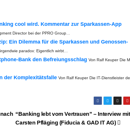
an­king cool wird. Kom­men­tar zur Spar­­kas­­sen-App
lo­p­ment Direc­tor bei der PPRO Group…
n­zip: Ein Dilem­ma für die Spar­kas­sen und Genos­sen­
irgend­wie para­dox: Eigent­lich wirbt…
t­­pho­ne-Bank den Befrei­ungs­schlag
Von Ralf Keu­per Die M
n der Kom­ple­xi­täts­fal­le
Von Ralf Keu­per Die IT-Diens­t­­leis­­ter de
n nach
“Ban­king lebt vom Ver­trau­en” – Inter­view mi
Cars­ten Pflä­ging (Fidu­cia & GAD IT AG)