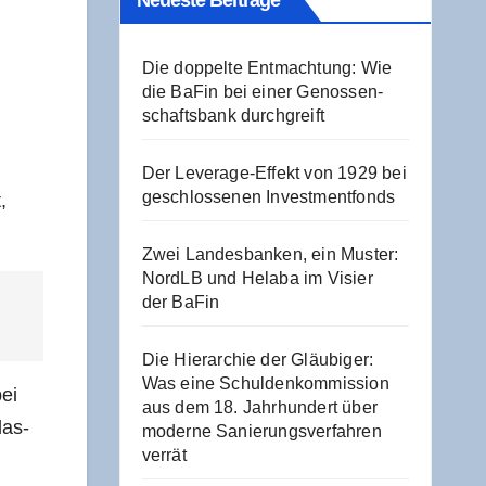
Neu­es­te Beiträge
Die dop­pel­te Ent­mach­tung: Wie
die BaFin bei einer Genos­sen­
schafts­bank durchgreift
Der Levera­ge-Effekt von 1929 bei
geschlos­se­nen Investmentfonds
,
Zwei Lan­des­ban­ken, ein Mus­ter:
NordLB und Hela­ba im Visier
der BaFin
Die Hier­ar­chie der Gläu­bi­ger:
Was eine Schul­den­kom­mis­si­on
bei
aus dem 18. Jahr­hun­dert über
las­
moder­ne Sanie­rungs­ver­fah­ren
verrät