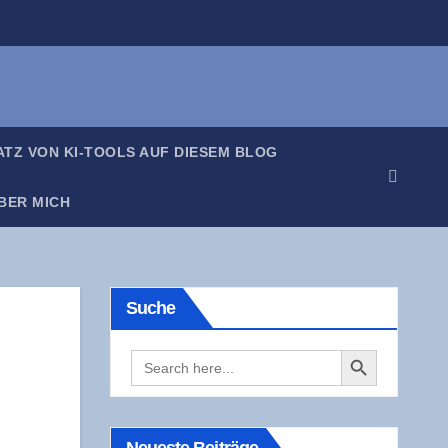
SATZ VON KI-TOOLS AUF DIE­SEM BLOG
BER MICH
Suche
Search Button
Search
for: