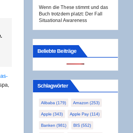
Wenn die The­se stimmt und das
Buch trotz­dem platzt: Der Fall
Situa­tio­nal Awareness
n.
Beliebte Beiträge
kas­
s­pa,
Schlag­wör­ter
Alibaba
(179)
Amazon
(253)
Apple
(343)
Apple Pay
(114)
Banken
(981)
BIS
(552)