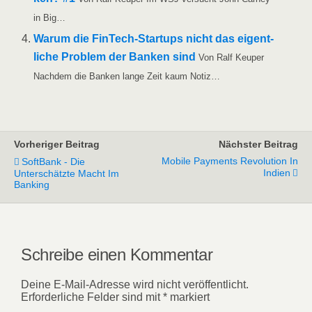
in Big…
War­um die Fin­­Tech-Star­t­ups nicht das eigent­
li­che Pro­blem der Ban­ken sind
Von Ralf Keu­per
Nach­dem die Ban­ken lan­ge Zeit kaum Notiz…
Vorheriger Beitrag
Nächster Beitrag
Mobile Payments Revolution In
SoftBank - Die
Indien
Unterschätzte Macht Im
Banking
Schreibe einen Kommentar
Deine E-Mail-Adresse wird nicht veröffentlicht.
Erforderliche Felder sind mit
*
markiert