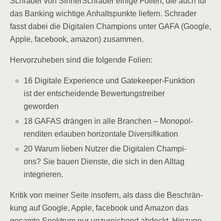
Schr­a­der von Sin­nerSchr­a­der eini­ge Foli­en, die auch für
das Ban­king wich­ti­ge Anhalts­punk­te lie­fern. Schr­a­der
fasst dabei die Digi­ta­len Cham­pi­ons unter GAFA (Goog­le,
Apple, face­book, ama­zon) zusammen.
Her­vor­zu­he­ben sind die fol­gen­de Folien:
16 Digi­ta­le Expe­ri­ence und Gate­kee­per-Funk­ti­on
ist der ent­schei­den­de Bewer­tungs­trei­ber
geworden
18 GAFAS drän­gen in alle Bran­chen – Mono­pol­
ren­di­ten erlau­ben hori­zon­ta­le Diversifikation
20 War­um lie­ben Nut­zer die Digi­ta­len Cham­pi­
ons? Sie bau­en Diens­te, die sich in den All­tag
integrieren.
Kri­tik von mei­ner Sei­te inso­fern, als dass die Beschrän­
kung auf Goog­le, Apple, face­book und Ama­zon das
gesam­te Spek­trum nur unzu­rei­chend abdeckt. Hin­zu­ge­