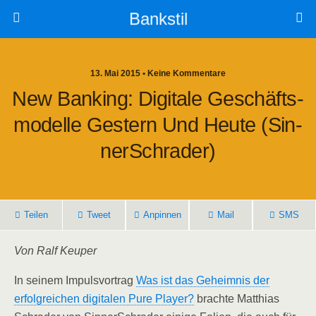
Bankstil
13. Mai 2015 • Keine Kommentare
New Ban­king: Digi­ta­le Geschäfts­
Mo­del­le Ges­tern Und Heu­te (Sin­
NerSchr­a­der)
Tei­len
Tweet
Anpin­nen
Mail
SMS
Von Ralf Keuper
In sei­nem Impuls­vor­trag
Was ist das Geheim­nis der
erfolg­rei­chen digi­ta­len Pure Play­er?
brach­te Mat­thi­as