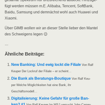
fügt wer­den müs­sen m.E. Ali­baba, Ten­cent, Soft­Bank,
Bai­du, Sam­sung und dem­nächst wohl auch Hua­wei und
Xiaomi.
Über GIMB wol­len wir an die­ser Stel­le lie­ber den Man­tel
des Schwei­gens legen 😉
…
Ähn­li­che Beiträge:
New Ban­king: Und ewig lockt die Filia­le
Von Ralf
Keu­per Der Lock­ruf der Filia­le – er scheint…
Die Bank als Bera­tungs-Bou­tique
Von Ralf Keu­
per Wel­che Mög­lich­kei­ten hat eine Bank, ihr
Geschäftsmodell…
Digi­ta­li­sie­rung: Kei­ne Gefahr für gro­ße Ban­
ken? #1
Von Ralf Keu­per Im WSJ ver­sucht John Car­ney