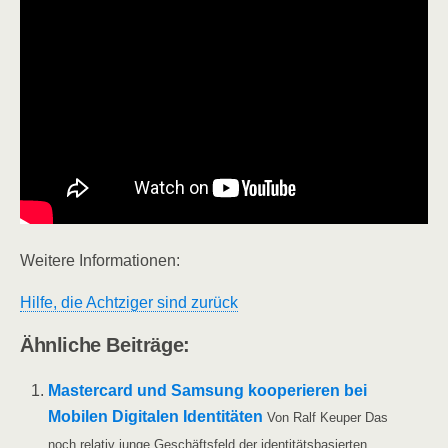
Wei­te­re Informationen:
Hil­fe, die Acht­zi­ger sind zurück
Ähn­li­che Beiträge:
Mas­ter­card und Sam­sung koope­rie­ren bei
Mobi­len Digi­ta­len Iden­ti­tä­ten
Von Ralf Keu­per Das
noch rela­tiv jun­ge Geschäfts­feld der identitätsbasierten…