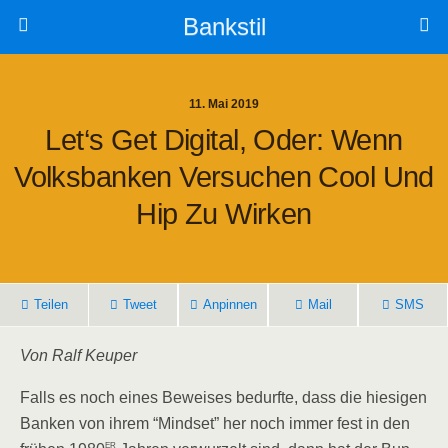
Bankstil
11. Mai 2019
Let‘s Get Digi­tal, Oder: Wenn
Volks­ban­ken Ver­su­chen Cool Und
Hip Zu Wirken
Tei­len
Tweet
Anpin­nen
Mail
SMS
Von Ralf Keuper
Falls es noch eines Bewei­ses bedurf­te, dass die hie­si­gen
Ban­ken von ihrem “Mind­set” her noch immer fest in den
er