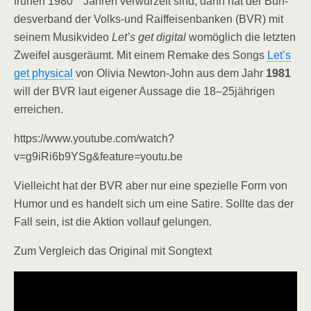
frü­hen 1980
Jah­ren ver­wur­zelt sind, dann hat der Bun­
des­ver­band der Volks-und Raiff­ei­sen­ban­ken (BVR) mit
sei­nem Musik­vi­deo
Let’s get digi­tal
womög­lich die letz­ten
Zwei­fel aus­ge­räumt. Mit einem Remake des Songs
Let’s
get phy­si­cal
von Oli­via New­ton-John aus dem Jahr
1981
will der BVR laut eige­ner Aus­sa­ge die 18–25jährigen
erreichen.
https://www.youtube.com/watch?
v=g9iRi6b9YSg&feature=youtu.be
Viel­leicht hat der BVR aber nur eine spe­zi­el­le Form von
Humor und es han­delt sich um eine Sati­re. Soll­te das der
Fall sein, ist die Akti­on voll­auf gelungen.
Zum Ver­gleich das Ori­gi­nal mit Songtext