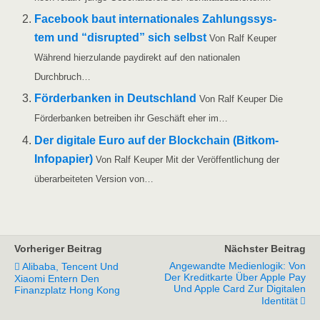
Face­book baut inter­na­tio­na­les Zah­lungs­sys­
tem und “dis­rupt­ed” sich selbst
Von Ralf Keu­per
Wäh­rend hier­zu­lan­de pay­di­rekt auf den natio­na­len
Durchbruch…
För­der­ban­ken in Deutsch­land
Von Ralf Keu­per Die
För­der­ban­ken betrei­ben ihr Geschäft eher im…
Der digi­ta­le Euro auf der Block­chain (Bit­­kom-
Info­­pa­­pier)
Von Ralf Keu­per Mit der Ver­öf­fent­li­chung der
über­ar­bei­te­ten Ver­si­on von…
Vorheriger Beitrag
Nächster Beitrag
Angewandte Medienlogik: Von
Alibaba, Tencent Und
Der Kreditkarte Über Apple Pay
Xiaomi Entern Den
Und Apple Card Zur Digitalen
Finanzplatz Hong Kong
Identität