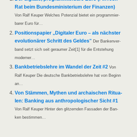
Rat beim Bun­des­mi­nis­te­ri­um der Finan­zen)
Von Ralf Keu­per Wel­ches Poten­zi­al bie­tet ein pro­gram­mier­
ba­rer Euro für…
Posi­ti­ons­pa­pier „Digi­ta­ler Euro – als nächs­ter
evo­lu­tio­nä­rer Schritt des Gel­des“
Der Ban­ken­ver­
band setzt sich seit gerau­mer Zeit[1] für die Ent­ste­hung
moderner…
Bank­be­triebs­leh­re im Wan­del der Zeit #2
Von
Ralf Keu­per Die deut­sche Bank­be­triebs­leh­re hat von Beginn
an…
Von Stäm­men, Mythen und archai­schen Ritua­
len: Ban­king aus anthro­po­lo­gi­scher Sicht #1
Von Ralf Keu­per Hin­ter den glit­zern­den Fas­sa­den der Ban­
ken bestimmen…