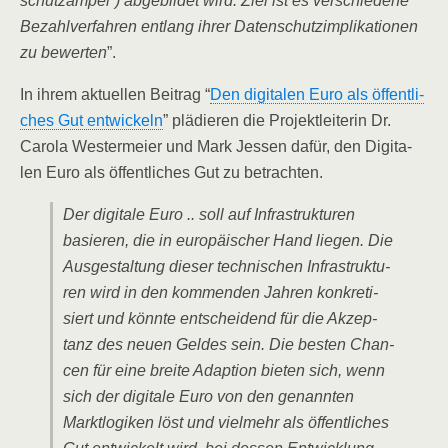
schutz­am­pel“) abge­bil­det wird. Ziel ist es ver­schie­de­ne
Bezahl­ver­fah­ren ent­lang ihrer Daten­schutz­im­pli­ka­tio­nen
zu bewer­ten
”.
In ihrem aktu­el­len Bei­trag “
Den digi­ta­len Euro als öffent­li­
ches Gut ent­wi­ckeln
” plä­die­ren die Pro­jekt­lei­te­rin Dr.
Caro­la Wes­ter­mei­er und Mark Jes­sen dafür, den Digi­ta­
len Euro als öffent­li­ches Gut zu betrachten.
Der digi­ta­le Euro .. soll auf Infra­struk­tu­ren
basie­ren, die in euro­päi­scher Hand lie­gen. Die
Aus­ge­stal­tung die­ser tech­ni­schen Infra­struk­tu­
ren wird in den kom­men­den Jah­ren kon­kre­ti­
siert und könn­te ent­schei­dend für die Akzep­
tanz des neu­en Gel­des sein. Die bes­ten Chan­
cen für eine brei­te Adap­ti­on bie­ten sich, wenn
sich der digi­ta­le Euro von den genann­ten
Markt­lo­gi­ken löst und viel­mehr als öffent­li­ches