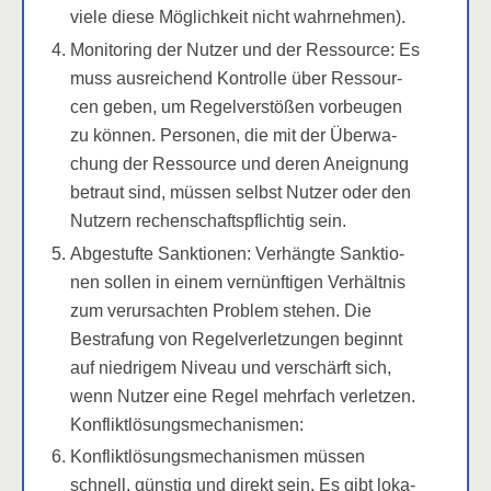
vie­le die­se Mög­lich­keit nicht wahrnehmen).
Moni­to­ring der Nut­zer und der Res­sour­ce: Es
muss aus­rei­chend Kon­trol­le über Res­sour­
cen geben, um Regel­ver­stö­ßen vor­beu­gen
zu kön­nen. Per­so­nen, die mit der Über­wa­
chung der Res­sour­ce und deren Aneig­nung
betraut sind, müs­sen selbst Nut­zer oder den
Nut­zern rechen­schafts­pflich­tig sein.
Abge­stuf­te Sank­tio­nen: Ver­häng­te Sank­tio­
nen sol­len in einem ver­nünf­ti­gen Ver­hält­nis
zum ver­ur­sach­ten Pro­blem ste­hen. Die
Bestra­fung von Regel­ver­let­zun­gen beginnt
auf nied­ri­gem Niveau und ver­schärft sich,
wenn Nut­zer eine Regel mehr­fach ver­let­zen.
Konfliktlösungsmechanismen:
Kon­flikt­lö­sungs­me­cha­nis­men müs­sen
schnell, güns­tig und direkt sein. Es gibt loka­