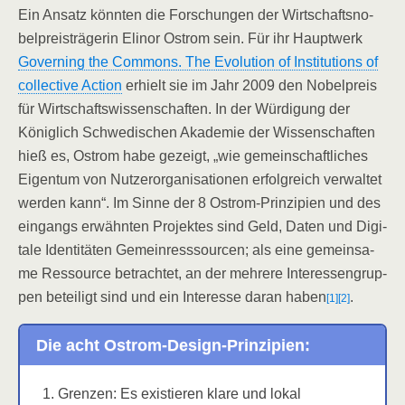
Ein Ansatz könn­ten die For­schun­gen der Wirt­schafts­no­
bel­preis­trä­ge­rin Eli­nor Ost­rom sein. Für ihr Haupt­werk
Gover­ning the Com­mons. The Evo­lu­ti­on of Insti­tu­ti­ons of
coll­ec­ti­ve Action
erhielt sie im Jahr 2009 den Nobel­preis
für Wirt­schafts­wis­sen­schaf­ten. In der Wür­di­gung der
König­lich Schwe­di­schen Aka­de­mie der Wis­sen­schaf­ten
hieß es, Ost­rom habe gezeigt, „wie gemein­schaft­li­ches
Eigen­tum von Nut­zer­or­ga­ni­sa­tio­nen erfolg­reich ver­wal­tet
wer­den kann“. Im Sin­ne der 8 Ost­rom-Prin­zi­pi­en und des
ein­gangs erwähn­ten Pro­jek­tes sind Geld, Daten und Digi­
ta­le Iden­ti­tä­ten Gemein­ress­sour­cen; als eine gemein­sa­
me Res­sour­ce betrach­tet, an der meh­re­re Inter­es­sen­grup­
pen betei­ligt sind und ein Inter­es­se dar­an haben
.
[1]
[2]
Die acht Ostrom-Design-Prinzipien:
Gren­zen: Es exis­tie­ren kla­re und lokal