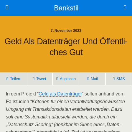
Bankstil
7. November 2023
Geld Als Daten­trä­ger Und Öffent­li­
Ches Gut
Tei­len
Tweet
Anpin­nen
Mail
SMS
In dem Pro­jekt “
Geld als Daten­trä­ger
” sol­len anhand von
Fall­stu­di­en “
Kri­te­ri­en für einen ver­ant­wor­tungs­be­wuss­ten
Umgang mit Trans­ak­ti­ons­da­ten erar­bei­tet wer­den. Dazu
soll eine Sys­te­ma­tik auf­ge­stellt wer­den, die durch ein
„Daten­schutz-Scoring“ (denk­bar im Sin­ne einer „Daten­