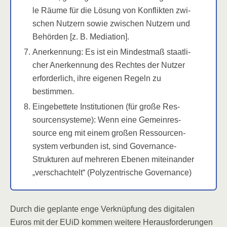
le Räu­me für die Lösung von Kon­flik­ten zwi­
schen Nut­zern sowie zwi­schen Nut­zern und
Behör­den [z. B. Mediation].
Aner­ken­nung: Es ist ein Min­dest­maß staat­li­
cher Aner­ken­nung des Rech­tes der Nut­zer
erfor­der­lich, ihre eige­nen Regeln zu
bestimmen.
Ein­ge­bet­te­te Insti­tu­tio­nen (für gro­ße Res­
sour­cen­sys­te­me): Wenn eine Gemein­res­
sour­ce eng mit einem gro­ßen Res­sour­cen­
sys­tem ver­bun­den ist, sind Gover­nan­ce-
Struk­tu­ren auf meh­re­ren Ebe­nen mit­ein­an­der
„ver­schach­telt“ (Poly­zen­tri­sche Governance)
Durch die geplan­te enge Ver­knüp­fung des digi­ta­len
Euros mit der EUiD kom­men wei­te­re Her­aus­for­de­run­gen