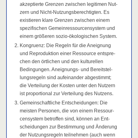
akzep­tier­te Gren­zen zwi­schen legi­ti­men Nut­
zern und Nicht-Nut­zungs­be­rech­tig­ten. Es
exis­tie­ren kla­re Gren­zen zwi­schen einem
spe­zi­fi­schen Gemein­res­sour­cen­sys­tem und
einem grö­ße­ren sozio-öko­lo­gi­schen System.
Kon­gru­enz: Die Regeln für die Aneig­nung
und Repro­duk­ti­on einer Res­sour­ce ent­spre­
chen den ört­li­chen und den kul­tu­rel­len
Bedin­gun­gen. Aneig­nungs- und Bereit­stel­
lungs­re­geln sind auf­ein­an­der abge­stimmt;
die Ver­tei­lung der Kos­ten unter den Nut­zern
ist pro­por­tio­nal zur Ver­tei­lung des Nutzens.
Gemein­schaft­li­che Ent­schei­dun­gen: Die
meis­ten Per­so­nen, die von einem Res­sour­
cen­sys­tem betrof­fen sind, kön­nen an Ent­
schei­dun­gen zur Bestim­mung und Ände­rung
der Nut­zungs­re­geln teil­neh­men (auch wenn