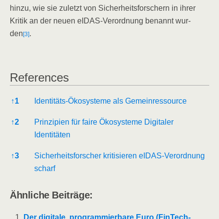
hin­zu, wie sie zuletzt von Sicher­heits­for­schern in ihrer
Kri­tik an der neu­en eIDAS-Ver­ord­nung benannt wur­
den
.
[3]
Refe­ren­ces
Refe­ren­ces
↑
1
Iden­ti­täts-Öko­sys­te­me als Gemeinressource
↑
2
Prin­zi­pi­en für fai­re Öko­sys­te­me Digi­ta­ler
Identitäten
↑
3
Sicher­heits­for­scher kri­ti­sie­ren eIDAS-Ver­ord­nung
scharf
Ähn­li­che Beiträge:
Der digi­ta­le, pro­gram­mier­ba­re Euro (Fin­Tech­