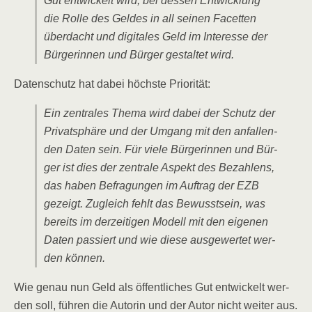
Gut ent­wi­ckelt wird, bei des­sen Ent­wick­lung
die Rol­le des Gel­des in all sei­nen Facet­ten
über­dacht und digi­ta­les Geld im Inter­es­se der
Bür­ge­rin­nen und Bür­ger gestal­tet wird.
Daten­schutz hat dabei höchs­te Priorität:
Ein zen­tra­les The­ma wird dabei der Schutz der
Pri­vat­sphä­re und der Umgang mit den anfal­len­
den Daten sein. Für vie­le Bür­ge­rin­nen und Bür­
ger ist dies der zen­tra­le Aspekt des Bezah­lens,
das haben Befra­gun­gen im Auf­trag der EZB
gezeigt. Zugleich fehlt das Bewusst­sein, was
bereits im der­zei­ti­gen Modell mit den eige­nen
Daten pas­siert und wie die­se aus­ge­wer­tet wer­
den können.
Wie genau nun Geld als öffent­li­ches Gut ent­wi­ckelt wer­
den soll, füh­ren die Autorin und der Autor nicht wei­ter aus.