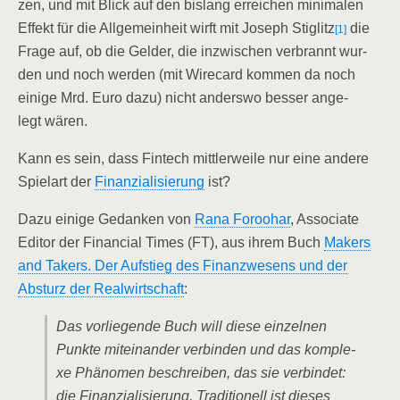
zen, und mit Blick auf den bis­lang errei­chen mini­ma­len
Effekt für die All­ge­mein­heit wirft mit Joseph Stig­litz
die
[1]
Fra­ge auf, ob die Gel­der, die inzwi­schen ver­brannt wur­
den und noch wer­den (mit Wire­card kom­men da noch
eini­ge Mrd. Euro dazu) nicht anders­wo bes­ser ange­
legt wären.
Kann es sein, dass Fin­tech mitt­ler­wei­le nur eine ande­re
Spiel­art der
Finan­zia­li­sie­rung
ist?
Dazu eini­ge Gedan­ken von
Rana Forooh­ar
, Asso­cia­te
Edi­tor der Finan­cial Times (FT), aus ihrem Buch
Makers
and Takers. Der Auf­stieg des Finanz­we­sens und der
Absturz der Real­wirt­schaft
:
Das vor­lie­gen­de Buch will die­se ein­zel­nen
Punk­te mit­ein­an­der ver­bin­den und das kom­ple­
xe Phä­no­men beschrei­ben, das sie ver­bin­det:
die Finan­zia­li­sie­rung. Tra­di­tio­nell ist die­ses