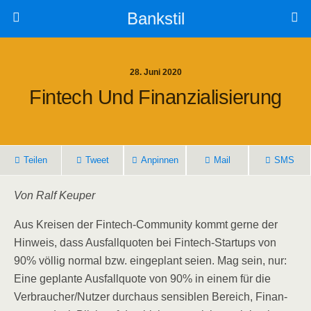
Bankstil
28. Juni 2020
Fin­tech Und Finanzialisierung
Tei­len
Tweet
Anpin­nen
Mail
SMS
Von Ralf Keuper
Aus Krei­sen der Fin­tech-Com­mu­ni­ty kommt ger­ne der
Hin­weis, dass Aus­fall­quo­ten bei Fin­tech-Start­ups von
90% völ­lig nor­mal bzw. ein­ge­plant sei­en. Mag sein, nur:
Eine geplan­te Aus­fall­quo­te von 90% in einem für die
Verbraucher/​Nutzer durch­aus sen­si­blen Bereich, Finan­