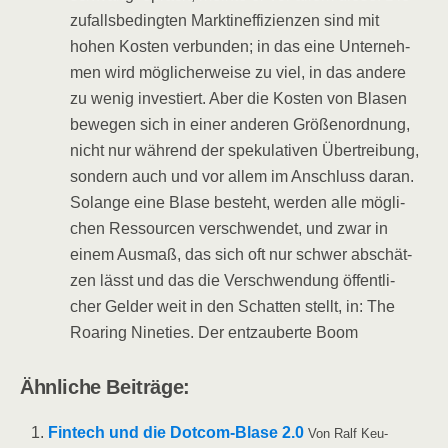
zufalls­be­ding­ten Markt­in­ef­fi­zi­en­zen sind mit
hohen Kos­ten ver­bun­den; in das eine Unter­neh­
men wird mög­li­cher­wei­se zu viel, in das ande­re
zu wenig inves­tiert. Aber die Kos­ten von Bla­sen
bewe­gen sich in einer ande­ren Grö­ßen­ord­nung,
nicht nur wäh­rend der spe­ku­la­ti­ven Über­trei­bung,
son­dern auch und vor allem im Anschluss dar­an.
Solan­ge eine Bla­se besteht, wer­den alle mög­li­
chen Res­sour­cen ver­schwen­det, und zwar in
einem Aus­maß, das sich oft nur schwer abschät­
zen lässt und das die Ver­schwen­dung öffent­li­
cher Gel­der weit in den Schat­ten stellt, in: The
Roaring Nine­ties. Der ent­zau­ber­te Boom
Ähn­li­che Beiträge:
Fin­tech und die Dot­­com-Bla­­se 2.0
Von Ralf Keu­