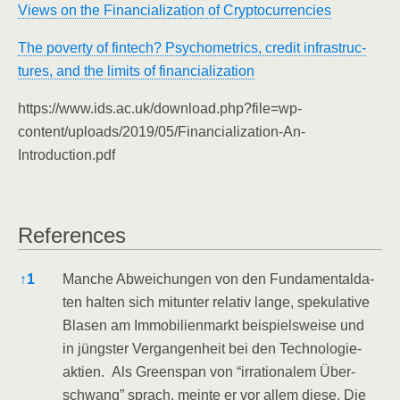
Views on the Finan­cia­liza­ti­on of Cryptocurrencies
The pover­ty of fin­tech? Psy­cho­me­trics, cre­dit infra­struc­
tures, and the limits of financialization
https://www.ids.ac.uk/download.php?file=wp-
content/uploads/2019/05/Financialization-An-
Introduction.pdf
Refe­ren­ces
Refe­ren­ces
↑
1
Man­che Abwei­chun­gen von den Fun­da­men­tal­da­
ten hal­ten sich mit­un­ter rela­tiv lan­ge, spe­ku­la­ti­ve
Bla­sen am Immo­bi­li­en­markt bei­spiels­wei­se und
in jüngs­ter Ver­gan­gen­heit bei den Tech­no­lo­gie­
ak­ti­en. Als Green­span von “irra­tio­na­lem Über­
schwang” sprach, mein­te er vor allem die­se. Die