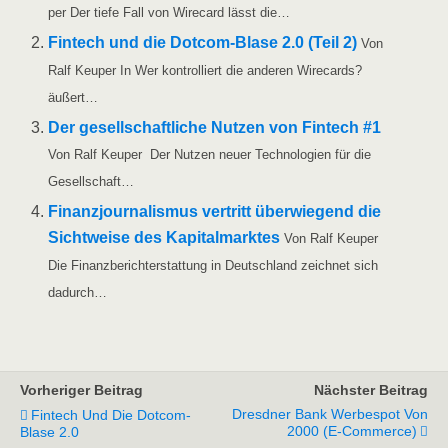
per Der tie­fe Fall von Wire­card lässt die…
Fin­tech und die Dot­­com-Bla­­se 2.0 (Teil 2)
Von
Ralf Keu­per In Wer kon­trol­liert die ande­ren Wire­cards?
äußert…
Der gesell­schaft­li­che Nut­zen von Fin­tech #1
Von Ralf Keu­per Der Nut­zen neu­er Tech­no­lo­gien für die
Gesellschaft…
Finanz­jour­na­lis­mus ver­tritt über­wie­gend die
Sicht­wei­se des Kapi­tal­mark­tes
Von Ralf Keu­per
Die Finanz­be­richt­erstat­tung in Deutsch­land zeich­net sich
dadurch…
Vorheriger Beitrag
Nächster Beitrag
Dresdner Bank Werbespot Von
Fintech Und Die Dotcom-
2000 (E-Commerce)
Blase 2.0