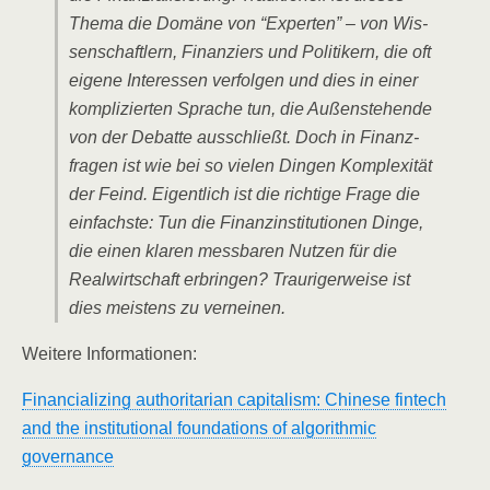
The­ma die Domä­ne von “Exper­ten” – von Wis­
sen­schaft­lern, Finan­ziers und Poli­ti­kern, die oft
eige­ne Inter­es­sen ver­fol­gen und dies in einer
kom­pli­zier­ten Spra­che tun, die Außen­ste­hen­de
von der Debat­te aus­schließt. Doch in Finanz­
fra­gen ist wie bei so vie­len Din­gen Kom­ple­xi­tät
der Feind. Eigent­lich ist die rich­ti­ge Fra­ge die
ein­fachs­te: Tun die Finanz­in­sti­tu­tio­nen Din­ge,
die einen kla­ren mess­ba­ren Nut­zen für die
Real­wirt­schaft erbrin­gen? Trau­ri­ger­wei­se ist
dies meis­tens zu verneinen.
Wei­te­re Informationen:
Finan­cia­li­zing aut­ho­ri­ta­ri­an capi­ta­lism: Chi­ne­se fin­tech
and the insti­tu­tio­nal foun­da­ti­ons of algo­rith­mic
governance