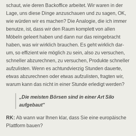
schaut, wie deren Back­of­fice arbei­tet. Wir waren in der
Lage, uns die­se Din­ge anzu­schau­en und zu sagen, OK,
wie wür­den wir es machen? Die Ana­lo­gie, die ich immer
benut­ze, ist, dass wir den Raum kom­plett von allen
Möbeln geleert haben und dann nur das rein­ge­bracht
haben, was wir wirk­lich brau­chen. Es geht wirk­lich dar­
um, so effi­zi­ent wie mög­lich zu sein, also zu ver­su­chen,
schnel­ler abzu­rech­nen, zu ver­su­chen, Pro­duk­te schnel­ler
auf­zu­lis­ten. Wenn es acht­und­vier­zig Stun­den dau­er­te,
etwas abzu­rech­nen oder etwas auf­zu­lis­ten, frag­ten wir,
war­um kann das nicht in einer Stun­de erle­digt werden?
„Die meis­ten Bör­sen sind in einer Art Silo
aufgebaut“
RK:
Ab wann war Ihnen klar, dass Sie eine euro­päi­sche
Platt­form bauen?