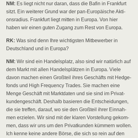
NM:
Es liegt nicht nur dar­an, dass die Bafin in Frank­furt
sitzt. Ein wei­te­rer Grund war der pan-Euro­päi­sche Akti­
ons­ra­di­us. Frank­furt liegt mit­ten in Euro­pa. Von hier
haben wir einen guten Zugang zum Rest von Europa.
RK:
Was sind denn Ihre wich­tigs­ten Mit­be­wer­ber in
Deutsch­land und in Europa?
NM:
Wir sind ein Han­dels­platz, also sind wir natür­lich auf
dem Markt mit allen Han­dels­plät­zen in Euro­pa. Vie­le
davon machen einen Groß­teil ihres Geschäfts mit Hedge­
fonds und High Fre­quen­cy Trades. Sie machen eine
Men­ge Geschäft mit Markt­da­ten und sie sind im Pri­vat­
kun­den­ge­schäft. Des­halb basie­ren die Ent­schei­dun­gen,
die sie tref­fen, dar­auf, wo sie den Groß­teil ihrer Ein­nah­
men erzie­len. Wir sind mit der kla­ren Vor­stel­lung gekom­
men, dass wir uns um den Pri­vat­kun­den küm­mern wol­len.
Ich ken­ne kei­ne ande­re Bör­se, die sich so rein auf den