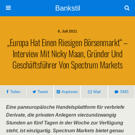
Bankstil
6. Juli 2021
„Euro­pa Hat Einen Rie­si­gen Bör­sen­markt“ –
Inter­view Mit Nicky Maan, Grün­der Und
Geschäfts­füh­rer Von Spec­trum Markets
Tei­len
Tweet
Anpin­nen
Mail
SMS
Eine pan­eu­ro­päi­sche Han­dels­platt­form für ver­brie­fe
Deri­va­te, die pri­va­ten Anle­gern vier­z­und­zwan­gig
Stun­den an fünf Tagen in der Woche zur Ver­fü­gung
steht, ist ein­zig­ar­tig. Spec­trum Mar­kets bie­tet genau