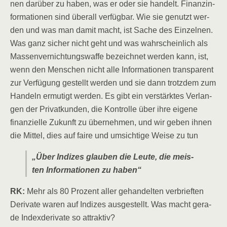
nen dar­über zu haben, was er oder sie han­delt. Finanz­in­
for­ma­tio­nen sind über­all ver­füg­bar. Wie sie genutzt wer­
den und was man damit macht, ist Sache des Ein­zel­nen.
Was ganz sicher nicht geht und was wahr­schein­lich als
Mas­sen­ver­nich­tungs­waf­fe bezeich­net wer­den kann, ist,
wenn den Men­schen nicht alle Infor­ma­tio­nen trans­pa­rent
zur Ver­fü­gung gestellt wer­den und sie dann trotz­dem zum
Han­deln ermu­tigt wer­den. Es gibt ein ver­stärk­tes Ver­lan­
gen der Pri­vat­kun­den, die Kon­trol­le über ihre eige­ne
finan­zi­el­le Zukunft zu über­neh­men, und wir geben ihnen
die Mit­tel, dies auf fai­re und umsich­ti­ge Wei­se zu tun
„Über Indi­zes glau­ben die Leu­te, die meis­
ten Infor­ma­tio­nen zu haben“
RK:
Mehr als 80 Pro­zent aller gehan­del­ten ver­brief­ten
Deri­va­te waren auf Indi­zes aus­ge­stellt. Was macht gera­
de Index­de­ri­va­te so attrak­tiv?