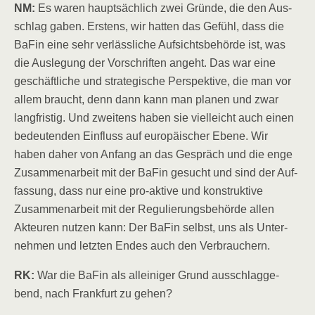
NM:
Es waren haupt­säch­lich zwei Grün­de, die den Aus­
schlag gaben. Ers­tens, wir hat­ten das Gefühl, dass die
BaFin eine sehr ver­läss­li­che Auf­sichts­be­hör­de ist, was
die Aus­le­gung der Vor­schrif­ten angeht. Das war eine
geschäft­li­che und stra­te­gi­sche Per­spek­ti­ve, die man vor
allem braucht, denn dann kann man pla­nen und zwar
lang­fris­tig. Und zwei­tens haben sie viel­leicht auch einen
bedeu­ten­den Ein­fluss auf euro­päi­scher Ebe­ne. Wir
haben daher von Anfang an das Gespräch und die enge
Zusam­men­ar­beit mit der BaFin gesucht und sind der Auf­
fas­sung, dass nur eine pro-akti­ve und kon­struk­ti­ve
Zusam­men­ar­beit mit der Regu­lie­rungs­be­hör­de allen
Akteu­ren nut­zen kann: Der BaFin selbst, uns als Unter­
neh­men und letz­ten Endes auch den Verbrauchern.
RK:
War die BaFin als allei­ni­ger Grund aus­schlag­ge­
bend, nach Frank­furt zu gehen?