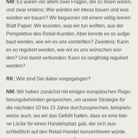
NM:
Es waren vor allem zwei Fra­gen, die zu lösen waren,
und zwar ers­tens: Wie wür­den wir etwas bau­en und was
wür­den wir bau­en? Wir began­nen mit einem völ­lig lee­ren
Blatt Papier. Wir wuss­ten, was wir tun woll­ten, aus der
Per­spek­ti­ve des Retail-Kun­den. Aber konn­te es so auf­ge­
baut wer­den, wie wir es uns vor­stell­ten? Zwei­tens: Kann
es so regu­liert wer­den, wie wir es uns wün­schen wür­
den? Und damit ver­bun­den: Kann es lang­fris­tig regu­liert
werden?
RK:
Wie sind Sie dabei vorgegangen?
NM:
Wir haben zunächst mit eini­gen euro­päi­schen Regu­
lie­rungs­be­hör­den gespro­chen, um unse­re Stra­te­gie für
die nächs­ten 10 bis 15 Jah­re durch­zu­spre­chen, bei­spiels­
wei­se auch, wo wir das Gefühl hat­ten, dass es eine klei­
ne Lücke für einen Han­dels­platz gab, der sich aus­
schließ­lich auf den Retail-Han­del kon­zen­trie­ren wür­de.