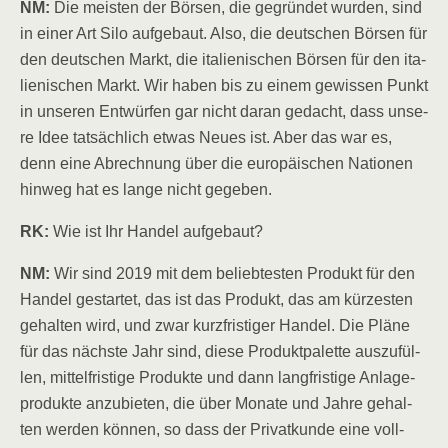
NM:
Die meis­ten der Bör­sen, die gegrün­det wur­den, sind
in einer Art Silo auf­ge­baut. Also, die deut­schen Bör­sen für
den deut­schen Markt, die ita­lie­ni­schen Bör­sen für den ita­
lie­ni­schen Markt. Wir haben bis zu einem gewis­sen Punkt
in unse­ren Ent­wür­fen gar nicht dar­an gedacht, dass unse­
re Idee tat­säch­lich etwas Neu­es ist. Aber das war es,
denn eine Abrech­nung über die euro­päi­schen Natio­nen
hin­weg hat es lan­ge nicht gegeben.
RK:
Wie ist Ihr Han­del aufgebaut?
NM:
Wir sind 2019 mit dem belieb­tes­ten Pro­dukt für den
Han­del gestar­tet, das ist das Pro­dukt, das am kür­zes­ten
gehal­ten wird, und zwar kurz­fris­ti­ger Han­del. Die Plä­ne
für das nächs­te Jahr sind, die­se Pro­dukt­pa­let­te aus­zu­fül­
len, mit­tel­fris­ti­ge Pro­duk­te und dann lang­fris­ti­ge Anla­ge­
pro­duk­te anzu­bie­ten, die über Mona­te und Jah­re gehal­
ten wer­den kön­nen, so dass der Pri­vat­kun­de eine voll­