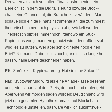
Deri­va­ten als auch von allen Finanz­in­stru­men­ten ein
Bereich ist, in dem die Digi­ta­li­sie­rung bzw. die Block­
chain eine Chan­ce hat, die Bran­che zu ver­än­dern. Man
schaue sich eini­ge Finanz­in­stru­men­te an, die zumin­dest
theo­re­tisch immer noch phy­sisch abge­wi­ckelt wer­den.
Theo­re­tisch gibt es immer noch irgend­wo ein Stück
Papier, das von jeman­dem genutzt wird, der dafür bezahlt
wird, es zu nut­zen. Wer aber schickt heu­te noch einen
Brief? Nie­mand. Dabei ist es noch gar nicht so lan­ge her,
dass wir alle Brie­fe geschrie­ben haben.
RK:
Zurück zur Kryp­to­wäh­rung: Hat sie eine Zukunft?
NM:
Kryp­to­wäh­rung wird als eine Anla­ge­klas­se gese­hen
und jeder schaut auf den Preis, der hoch und run­ter geht.
Aber wenn wir mor­gen sagen wür­den: Deutsch­land wird
jetzt den gesam­ten Hypo­the­ken­markt auf Block­chain-
Tech­no­lo­gie umstel­len, das wäre wirk­lich zukunfts­wei­