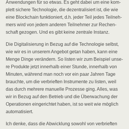
Anwen­dun­gen für so etwas. Es geht dabei um eine kom­
plett siche­re Tech­no­lo­gie, die dezen­tra­li­siert ist, die wie
eine Block­chain funk­tio­niert, d.h. jeder Teil jedes Teil­neh­
mers wird von jedem ande­ren Teil­neh­mer zur Rechen­
schaft gezo­gen. Und es gibt kei­ne zen­tra­le Instanz.
Die Digi­ta­li­sie­rung in Bezug auf die Tech­no­lo­gie selbst,
wie wir es in unse­rem Ange­bot getan haben, kann eine
Men­ge Din­ge ver­än­dern. So lis­ten wir zum Bei­spiel unse­
re Pro­duk­te jetzt inner­halb einer Stun­de, inner­halb von
Minu­ten, wäh­rend man noch vor ein paar Jah­ren Tage
brauch­te, um die ver­brief­ten Instru­men­te zu lis­ten, weil
das durch meh­re­re manu­el­le Pro­zes­se ging. Alles, was
wir in Bezug auf den Betrieb und die Über­wa­chung der
Ope­ra­tio­nen ein­ge­rich­tet haben, ist so weit wie mög­lich
automatisiert.
Ich den­ke, dass die Abwick­lung sowohl von ver­brief­ten