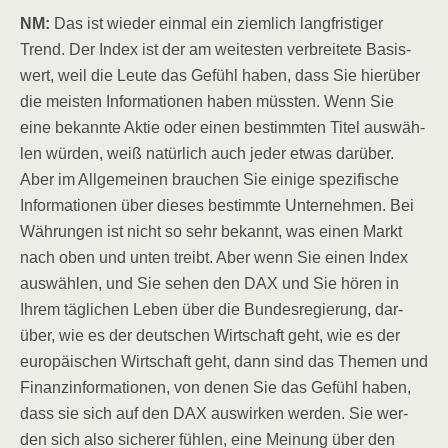
NM:
Das ist wie­der ein­mal ein ziem­lich lang­fris­ti­ger
Trend. Der Index ist der am wei­tes­ten ver­brei­te­te Basis­
wert, weil die Leu­te das Gefühl haben, dass Sie hier­über
die meis­ten Infor­ma­tio­nen haben müss­ten. Wenn Sie
eine bekann­te Aktie oder einen bestimm­ten Titel aus­wäh­
len wür­den, weiß natür­lich auch jeder etwas dar­über.
Aber im All­ge­mei­nen brau­chen Sie eini­ge spe­zi­fi­sche
Infor­ma­tio­nen über die­ses bestimm­te Unter­neh­men. Bei
Wäh­run­gen ist nicht so sehr bekannt, was einen Markt
nach oben und unten treibt. Aber wenn Sie einen Index
aus­wäh­len, und Sie sehen den DAX und Sie hören in
Ihrem täg­li­chen Leben über die Bun­des­re­gie­rung, dar­
über, wie es der deut­schen Wirt­schaft geht, wie es der
euro­päi­schen Wirt­schaft geht, dann sind das The­men und
Finanz­in­for­ma­tio­nen, von denen Sie das Gefühl haben,
dass sie sich auf den DAX aus­wir­ken wer­den. Sie wer­
den sich also siche­rer füh­len, eine Mei­nung über den