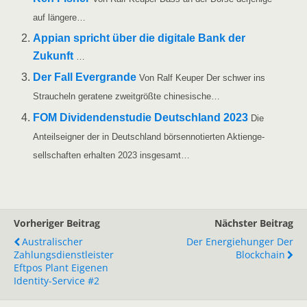
auf längere…
Appian spricht über die digi­ta­le Bank der
Zukunft
…
Der Fall Ever­g­ran­de
Von Ralf Keu­per Der schwer ins
Strau­cheln gera­te­ne zweit­größ­te chinesische…
FOM Divi­den­den­stu­die Deutsch­land 2023
Die
Anteils­eig­ner der in Deutsch­land bör­sen­no­tier­ten Akti­en­ge­
sell­schaf­ten erhal­ten 2023 insgesamt…
Vorheriger Beitrag
Nächster Beitrag
Australischer
Der Energiehunger Der
Zahlungsdienstleister
Blockchain
Eftpos Plant Eigenen
Identity-Service #2