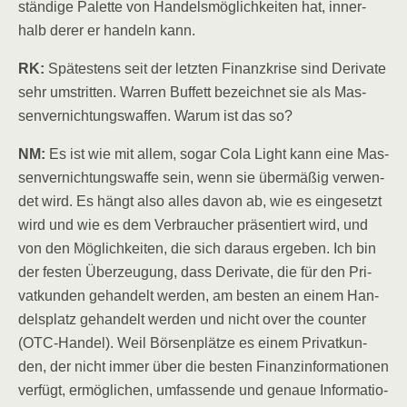
stän­di­ge Palet­te von Han­dels­mög­lich­kei­ten hat, inner­
halb derer er han­deln kann.
RK:
Spä­tes­tens seit der letz­ten Finanz­kri­se sind Deri­va­te
sehr umstrit­ten. War­ren Buf­fett bezeich­net sie als Mas­
sen­ver­nich­tungs­waf­fen. War­um ist das so?
NM:
Es ist wie mit allem, sogar Cola Light kann eine Mas­
sen­ver­nich­tungs­waf­fe sein, wenn sie über­mä­ßig ver­wen­
det wird. Es hängt also alles davon ab, wie es ein­ge­setzt
wird und wie es dem Ver­brau­cher prä­sen­tiert wird, und
von den Mög­lich­kei­ten, die sich dar­aus erge­ben. Ich bin
der fes­ten Über­zeu­gung, dass Deri­va­te, die für den Pri­
vat­kun­den gehan­delt wer­den, am bes­ten an einem Han­
dels­platz gehan­delt wer­den und nicht over the coun­ter
(OTC-Han­del). Weil Bör­sen­plät­ze es einem Pri­vat­kun­
den, der nicht immer über die bes­ten Finanz­in­for­ma­tio­nen
ver­fügt, ermög­li­chen, umfas­sen­de und genaue Infor­ma­tio­