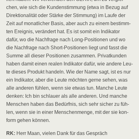
chen, wie sich die Kun­den­stim­mung (etwa in Bezug auf
Direk­tio­na­li­tät oder Stär­ke der Stim­mung) im Lau­fe der
Zeit auf monat­li­cher Basis, aber auch zu einem bestimm­
ten Ereig­nis, ver­än­dert hat. Es ist somit ein Indi­ka­tor
dafür, wo die Nach­fra­ge nach Long-Posi­tio­nen und wo
die Nach­fra­ge nach Short-Posi­tio­nen liegt und fasst die
Sum­me all die­ser Posi­tio­nen zusam­men. Pri­vat­kun­den
haben damit einen rea­len Indi­ka­tor dafür, wie ande­re Leu­
te die­ses Pro­dukt han­deln. Wie der Name sagt, ist es nur
ein Indi­ka­tor, aber die Leu­te möch­ten ger­ne sehen, was
alle ande­ren füh­len, wenn sie etwas tun. Man­che Leu­te
den­ken: Ich bin schlau­er als alle ande­ren. Und man­che
Men­schen haben das Bedürf­nis, sich sehr sicher zu füh­
len, wenn sie in einer Men­schen­men­ge, mit der sie kon­
form gehen können.
RK:
Herr Maan, vie­len Dank für das Gespräch