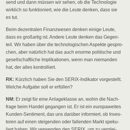
send und dann müs­sen wir sehen, ob die Tech­no­lo­gie
wirk­lich so funk­tio­niert, wie die Leu­te den­ken, dass sie
es tut.
Beim dezen­tra­len Finanz­we­sen den­ken eini­ge Leu­te,
dass es groß­ar­tig ist. Ande­re Leu­te den­ken das Gegen­
teil. Wir haben über die tech­no­lo­gi­schen Aspek­te gespro­
chen, aber natür­lich hat das auch enor­me poli­ti­sche und
gesell­schaft­li­che Impli­ka­tio­nen, wenn man nie­man­den
hat, der alles kontrolliert.
RK:
Kürz­lich haben Sie den SERIX-Indi­ka­tor vor­ge­stellt.
Wel­che Auf­ga­be soll er erfüllen?
NM:
Er zeigt für eine Anla­ge­klas­se an, wohin die Nach­
fra­ge beim Han­del gegan­gen ist. Er ist ein euro­pa­wei­tes
Kun­den-Sen­ti­ment, das uns dar­über infor­miert, ob Inves­
to­ren auf einen stei­gen­den oder fal­len­den Markt spe­ku­
liert haben. Wir ver­wen­den den SERIX, um zu ver­glei­