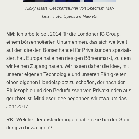
Nicky Maan, Geschäfts­füh­rer von Spec­trum Mar­
kets, Foto: Spec­trum Markets
NM:
Ich arbei­te seit 2014 für die Lon­do­ner IG Group,
einem bör­sen­no­tier­ten Unter­neh­men, das sich welt­weit
auf den direk­ten Bör­sen­han­del für Pri­vat­kun­den spe­zia­li­
siert hat. Euro­pa hat einen rie­si­gen Bör­sen­markt, zu dem
wir kei­nen Zugang hat­ten. Wir hat­ten daher die Idee, mit
unse­rer eige­nen Tech­no­lo­gie und unse­ren Fähig­kei­ten
einen eige­nen Han­dels­platz zu schaf­fen, der nach der
Phi­lo­so­phie und den Bedürf­nis­sen von Pri­vat­kun­den aus­
ge­rich­tet ist. Mit die­ser Idee began­nen wir etwa um das
Jahr 2017.
RK:
Wel­che Her­aus­for­de­run­gen hat­ten Sie bei der Grün­
dung zu bewältigen?