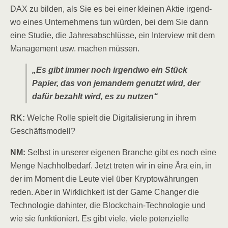
DAX zu bil­den, als Sie es bei einer klei­nen Aktie irgend­
wo eines Unter­neh­mens tun wür­den, bei dem Sie dann
eine Stu­die, die Jah­res­ab­schlüs­se, ein Inter­view mit dem
Manage­ment usw. machen müssen.
„Es gibt immer noch irgend­wo ein Stück
Papier, das von jeman­dem genutzt wird, der
dafür bezahlt wird, es zu nutzen“
RK:
Wel­che Rol­le spielt die Digi­ta­li­sie­rung in ihrem
Geschäftsmodell?
NM:
Selbst in unse­rer eige­nen Bran­che gibt es noch eine
Men­ge Nach­hol­be­darf. Jetzt tre­ten wir in eine Ära ein, in
der im Moment die Leu­te viel über Kryp­to­wäh­run­gen
reden. Aber in Wirk­lich­keit ist der Game Chan­ger die
Tech­no­lo­gie dahin­ter, die Block­chain-Tech­no­lo­gie und
wie sie funk­tio­niert. Es gibt vie­le, vie­le poten­zi­el­le