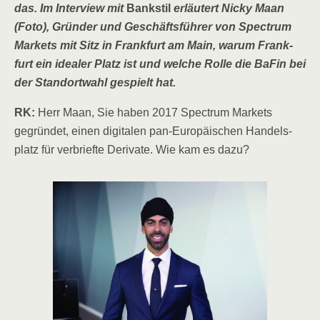
das. Im Inter­view mit
Bank­stil
erläu­tert Nicky Maan
(Foto), Grün­der und Geschäfts­füh­rer von Spec­trum
Mar­kets mit Sitz in Frank­furt am Main, war­um Frank­
furt ein idea­ler Platz ist und wel­che Rol­le die BaFin bei
der Stand­ort­wahl gespielt hat.
RK:
Herr Maan, Sie haben 2017 Spec­trum Mar­kets
gegrün­det, einen digi­ta­len pan-Euro­päi­schen Han­dels­
platz für ver­brief­te Deri­va­te. Wie kam es dazu?