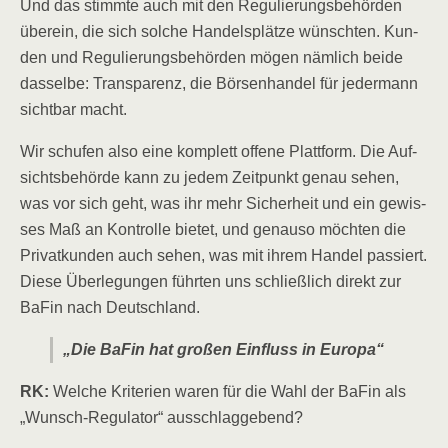
Und das stimm­te auch mit den Regu­lie­rungs­be­hör­den
über­ein, die sich sol­che Han­dels­plät­ze wünsch­ten. Kun­
den und Regu­lie­rungs­be­hör­den mögen näm­lich bei­de
das­sel­be: Trans­pa­renz, die Bör­sen­han­del für jeder­mann
sicht­bar macht.
Wir schu­fen also eine kom­plett offe­ne Platt­form. Die Auf­
sichts­be­hör­de kann zu jedem Zeit­punkt genau sehen,
was vor sich geht, was ihr mehr Sicher­heit und ein gewis­
ses Maß an Kon­trol­le bie­tet, und genau­so möch­ten die
Pri­vat­kun­den auch sehen, was mit ihrem Han­del pas­siert.
Die­se Über­le­gun­gen führ­ten uns schließ­lich direkt zur
BaFin nach Deutschland.
„Die BaFin hat gro­ßen Ein­fluss in Europa“
RK:
Wel­che Kri­te­ri­en waren für die Wahl der BaFin als
„Wunsch-Regu­la­tor“ ausschlaggebend?