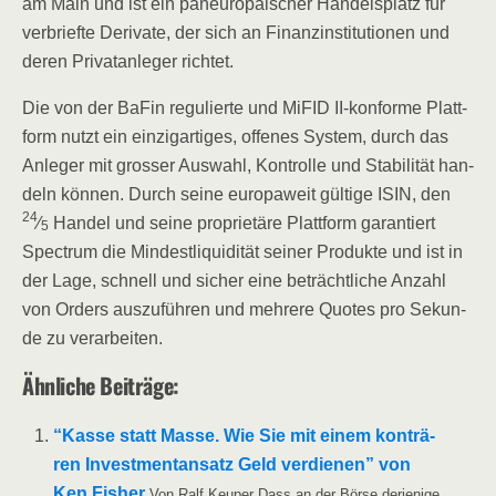
am Main und ist ein pan­eu­ro­päi­scher Han­dels­platz für
ver­brief­te Deri­va­te, der sich an Finanz­in­sti­tu­tio­nen und
deren Pri­vat­an­le­ger richtet.
Die von der BaFin regu­lier­te und MiFID II-kon­for­me Platt­
form nutzt ein ein­zig­ar­ti­ges, offe­nes Sys­tem, durch das
Anle­ger mit gros­ser Aus­wahl, Kon­trol­le und Sta­bi­li­tät han­
deln kön­nen. Durch sei­ne euro­pa­weit gül­ti­ge ISIN, den
24
⁄
Han­del und sei­ne pro­prie­tä­re Platt­form garan­tiert
5
Spec­trum die Min­dest­li­qui­di­tät sei­ner Pro­duk­te und ist in
der Lage, schnell und sicher eine beträcht­li­che Anzahl
von Orders aus­zu­füh­ren und meh­re­re Quo­tes pro Sekun­
de zu verarbeiten.
Ähn­li­che Beiträge:
“Kas­se statt Mas­se. Wie Sie mit einem kon­trä­
ren Invest­ment­an­satz Geld ver­die­nen” von
Ken Fisher
Von Ralf Keu­per Dass an der Bör­se der­je­ni­ge