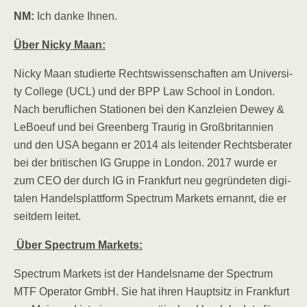
NM:
Ich dan­ke Ihnen.
Über Nicky Maan:
Nicky Maan stu­dier­te Rechts­wis­sen­schaf­ten am Uni­ver­si­
ty Col­lege (UCL) und der BPP Law School in Lon­don.
Nach beruf­li­chen Sta­tio­nen bei den Kanz­lei­en Dew­ey &
LeBoeuf und bei Green­berg Trau­rig in Groß­bri­tan­ni­en
und den USA begann er 2014 als lei­ten­der Rechts­be­ra­ter
bei der bri­ti­schen IG Grup­pe in Lon­don. 2017 wur­de er
zum CEO der durch IG in Frank­furt neu gegrün­de­ten digi­
ta­len Han­dels­platt­form Spec­trum Mar­kets ernannt, die er
seit­dem leitet.
Ü
ber Spec­trum Markets:
Spec­trum Mar­kets ist der Han­dels­na­me der Spec­trum
MTF Ope­ra­tor GmbH. Sie hat ihren Haupt­sitz in Frank­furt