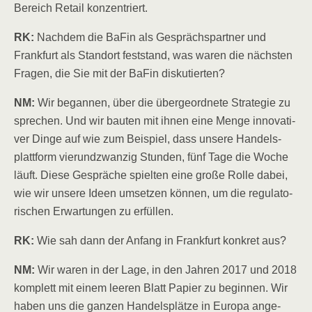
Bereich Retail konzentriert.
RK:
Nach­dem die BaFin als Gesprächs­part­ner und
Frank­furt als Stand­ort fest­stand, was waren die nächs­ten
Fra­gen, die Sie mit der BaFin diskutierten?
NM:
Wir began­nen, über die über­ge­ord­ne­te Stra­te­gie zu
spre­chen. Und wir bau­ten mit ihnen eine Men­ge inno­va­ti­
ver Din­ge auf wie zum Bei­spiel, dass unse­re Han­dels­
platt­form vier­und­zwan­zig Stun­den, fünf Tage die Woche
läuft. Die­se Gesprä­che spiel­ten eine gro­ße Rol­le dabei,
wie wir unse­re Ideen umset­zen kön­nen, um die regu­la­to­
ri­schen Erwar­tun­gen zu erfüllen.
RK:
Wie sah dann der Anfang in Frank­furt kon­kret aus?
NM:
Wir waren in der Lage, in den Jah­ren 2017 und 2018
kom­plett mit einem lee­ren Blatt Papier zu begin­nen. Wir
haben uns die gan­zen Han­dels­plät­ze in Euro­pa ange­