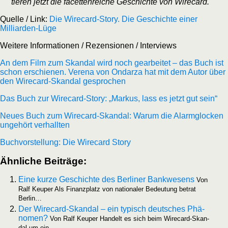
tie­ren jetzt die facet­ten­rei­che Geschich­te von Wirecard.
Quel­le /​ Link:
Die Wire­card-Sto­ry. Die Geschich­te einer
Milliarden-Lüge
Wei­te­re Infor­ma­tio­nen /​ Rezen­sio­nen /​ Inter­views
An dem Film zum Skan­dal wird noch gear­bei­tet – das Buch ist
schon erschie­nen. Vere­na von Ondar­za hat mit dem Autor über
den Wire­card-Skan­dal gesprochen
Das Buch zur Wire­card-Sto­ry: „Mar­kus, lass es jetzt gut sein“
Neu­es Buch zum Wire­card-Skan­dal: War­um die Alarm­glo­cken
unge­hört verhallten
Buch­vor­stel­lung: Die Wire­card Story
Ähn­li­che Beiträge:
Eine kur­ze Geschich­te des Ber­li­ner Bank­we­sens
Von
Ralf Keu­per Als Finanz­platz von natio­na­ler Bedeu­tung betrat
Berlin…
Der Wire­­card-Skan­­dal – ein typisch deut­sches Phä­
no­men?
Von Ralf Keu­per Han­delt es sich beim Wire­­card-Skan­­
dal um ein…