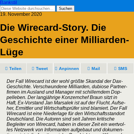
Bankstil
19. November 2020
Die Wire­card-Sto­ry. Die
Geschich­te einer Milliarden-
Lüge
Tei­len
Tweet
Anpin­nen
Mail
SMS
Der Fall Wire­card ist der wohl größ­te Skan­dal der Dax-
Geschich­te. Ver­schwun­de­ne Mil­li­ar­den, dubio­se Part­ner­
fir­men im Aus­land und Mana­ger mit schil­lern­dem Dop­
pel­le­ben. Der lang­jäh­ri­ge Kon­zern­chef Braun sitzt in
Haft, Ex-Vor­stand Jan Mar­sa­lek ist auf der Flucht. Auf­se­
her, Ermitt­ler und Wirt­schafts­prü­fer sind bla­miert. Der Fall
Wire­card ist eine Nie­der­la­ge für den Wirt­schafts­stand­ort
Deutsch­land. Die Autoren sind seit Jah­ren kri­ti­sche
Beglei­ter von Wire­card, haben in die­ser Zeit ein wert­vol­
les Netz­werk von Infor­man­ten auf­ge­baut und doku­men­