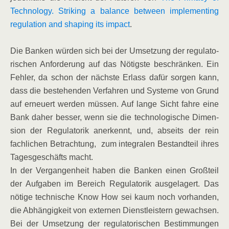
Tech­no­lo­gy. Striking a balan­ce bet­ween imple­men­ting
regu­la­ti­on and sha­ping its impact
.
Die Ban­ken wür­den sich bei der Umset­zung der regu­la­to­
ri­schen Anfor­de­rung auf das Nötigs­te beschrän­ken. Ein
Feh­ler, da schon der nächs­te Erlass dafür sor­gen kann,
dass die bestehen­den Ver­fah­ren und Sys­te­me von Grund
auf erneu­ert wer­den müs­sen. Auf lan­ge Sicht fah­re eine
Bank daher bes­ser, wenn sie die tech­no­lo­gi­sche Dimen­
si­on der Regu­la­to­rik aner­kennt, und, abseits der rein
fach­li­chen Betrach­tung, zum inte­gra­len Bestand­teil ihres
Tages­ge­schäfts macht.
In der Ver­gan­gen­heit haben die Ban­ken einen Groß­teil
der Auf­ga­ben im Bereich Regu­la­to­rik aus­ge­la­gert. Das
nöti­ge tech­ni­sche Know How sei kaum noch vor­han­den,
die Abhän­gig­keit von exter­nen Dienst­leis­tern gewach­sen.
Bei der Umset­zung der regu­la­to­ri­schen Bestim­mun­gen