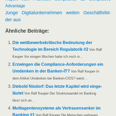
Advantage
Jun­ge Digi­tal­un­ter­neh­men wei­ten Geschäfts­fel­
der aus
Ähn­li­che Beiträge:
Die wett­be­werbs­kri­ti­sche Bedeu­tung der
Tech­no­lo­gie im Bereich Regu­la­to­rik #2
Von Ralf
Keu­per Vor eini­gen Wochen hat­te ich mich in…
Erzwin­gen die Com­­pli­­an­ce-Anfor­­de­run­­gen ein
Umden­ken in der Ban­ken-IT?
Von Ralf Keu­per In
dem Arti­kel Umden­ken bei Ban­ken-CIOS? weist…
Die­bold Nix­dorf: Das letz­te Kapi­tel wird ein­ge­
läu­tet
Von Ralf Keu­per Der Struk­tur­wan­del im Ban­king
lässt sich an…
Mul­ti­agen­ten­sys­te­me als Ver­trau­ens­an­ker im
Ban­king #1
Von Ralf Keu­per Die Men­schen ver­trau­en