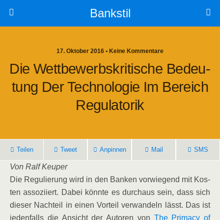
Bankstil
17. Oktober 2016 • Keine Kommentare
Die Wett­be­werbs­kri­ti­sche Bedeu­
Tung Der Tech­no­lo­gie Im Bereich
Regulatorik
Tei­len
Tweet
Anpin­nen
Mail
SMS
Von Ralf Keuper
Die Regu­lie­rung wird in den Ban­ken vor­wie­gend mit Kos­
ten asso­zi­iert. Dabei könn­te es durch­aus sein, dass sich
die­ser Nach­teil in einen Vor­teil ver­wan­deln lässt. Das ist
jeden­falls die Ansicht der Autoren von
The Pri­ma­cy of