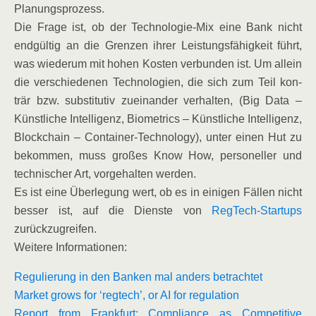
Planungsprozess.
Die Fra­ge ist, ob der Tech­no­lo­gie-Mix eine Bank nicht
end­gül­tig an die Gren­zen ihrer Leis­tungs­fä­hig­keit führt,
was wie­der­um mit hohen Kos­ten ver­bun­den ist. Um allein
die ver­schie­de­nen Tech­no­lo­gien, die sich zum Teil kon­
trär bzw. sub­sti­tu­tiv zuein­an­der ver­hal­ten, (Big Data –
Künst­li­che Intel­li­genz, Bio­me­trics – Künst­li­che Intel­li­genz,
Block­chain – Con­tai­ner-Tech­no­lo­gy), unter einen Hut zu
bekom­men, muss gro­ßes Know How, per­so­nel­ler und
tech­ni­scher Art, vor­ge­hal­ten werden.
Es ist eine Über­le­gung wert, ob es in eini­gen Fäl­len nicht
bes­ser ist, auf die Diens­te von
Reg­Tech-Start­ups
zurückzugreifen.
Wei­te­re Informationen:
Regu­lie­rung in den Ban­ken mal anders betrachtet
Mar­ket grows for ‘reg­tech’, or AI for regulation
Report from Frank­furt: Com­pli­ance as Com­pe­ti­ti­ve