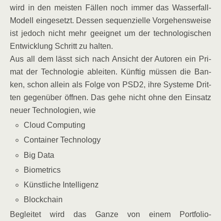
wird in den meis­ten Fäl­len noch immer das Was­ser­fall-
Modell ein­ge­setzt. Des­sen sequen­zi­el­le Vor­ge­hens­wei­se
ist jedoch nicht mehr geeig­net um der tech­no­lo­gi­schen
Ent­wick­lung Schritt zu halten.
Aus all dem lässt sich nach Ansicht der Autoren ein Pri­
mat der Tech­no­lo­gie ablei­ten. Künf­tig müs­sen die Ban­
ken, schon allein als Fol­ge von PSD2, ihre Sys­te­me Drit­
ten gegen­über öff­nen. Das gehe nicht ohne den Ein­satz
neu­er Tech­no­lo­gien, wie
Cloud Com­pu­ting
Con­tai­ner Technology
Big Data
Bio­me­trics
Künst­li­che Intelligenz
Block­chain
Beglei­tet wird das Gan­ze von einem Portfolio-