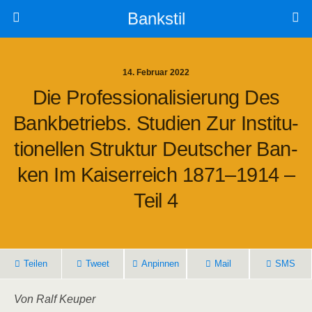
Bankstil
14. Februar 2022
Die Pro­fes­sio­na­li­sie­rung Des
Bank­be­triebs. Stu­di­en Zur Insti­tu­
Tio­nel­len Struk­tur Deut­scher Ban­
Ken Im Kai­ser­reich 1871–1914 –
Teil 4
Tei­len
Tweet
Anpin­nen
Mail
SMS
Von Ralf Keuper