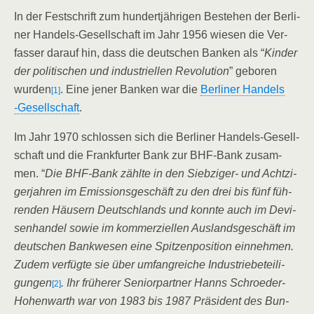
In der Fest­schrift zum hun­dert­jäh­ri­gen Bestehen der Ber­li­
ner Han­dels-Gesell­schaft im Jahr 1956 wie­sen die Ver­
fas­ser dar­auf hin, dass die deut­schen Ban­ken als “
Kin­der
der poli­ti­schen und indus­tri­el­len Revo­lu­ti­on
” gebo­ren
wur­den
. Eine jener Ban­ken war die
Ber­li­ner Han­dels
[1]
‑Gesell­schaft
.
Im Jahr 1970 schlos­sen sich die Ber­li­ner Han­dels-Gesell­
schaft und die Frank­fur­ter Bank zur BHF-Bank zusam­
men. “
Die BHF-Bank zähl­te in den Sieb­zi­ger- und Acht­zi­
ger­jah­ren im Emis­si­ons­ge­schäft zu den drei bis fünf füh­
ren­den Häu­sern Deutsch­lands und konn­te auch im Devi­
sen­han­del sowie im kom­mer­zi­el­len Aus­lands­ge­schäft im
deut­schen Bank­we­sen eine Spit­zen­po­si­ti­on ein­neh­men.
Zudem ver­füg­te sie über umfang­rei­che Indus­trie­be­tei­li­
gun­gen
. Ihr frü­he­rer Seni­or­part­ner Hanns Schroe­der-
[2]
Hohen­warth war von 1983 bis 1987 Prä­si­dent des Bun­