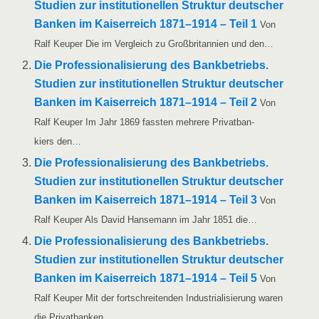
Stu­di­en zur insti­tu­tio­nel­len Struk­tur deut­scher
Ban­ken im Kai­ser­reich 1871–1914 – Teil 1
Von
Ralf Keu­per Die im Ver­gleich zu Groß­bri­tan­ni­en und den…
Die Pro­fes­sio­na­li­sie­rung des Bank­be­triebs.
Stu­di­en zur insti­tu­tio­nel­len Struk­tur deut­scher
Ban­ken im Kai­ser­reich 1871–1914 – Teil 2
Von
Ralf Keu­per Im Jahr 1869 fass­ten meh­re­re Pri­vat­ban­
kiers den…
Die Pro­fes­sio­na­li­sie­rung des Bank­be­triebs.
Stu­di­en zur insti­tu­tio­nel­len Struk­tur deut­scher
Ban­ken im Kai­ser­reich 1871–1914 – Teil 3
Von
Ralf Keu­per Als David Han­se­mann im Jahr 1851 die…
Die Pro­fes­sio­na­li­sie­rung des Bank­be­triebs.
Stu­di­en zur insti­tu­tio­nel­len Struk­tur deut­scher
Ban­ken im Kai­ser­reich 1871–1914 – Teil 5
Von
Ralf Keu­per Mit der fort­schrei­ten­den Indus­tria­li­sie­rung waren
die Privatbanken…