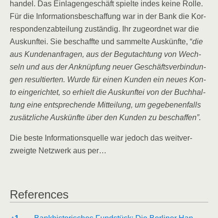
han­del. Das Ein­la­gen­ge­schäft spiel­te indes kei­ne Rol­le.
Für die Infor­ma­ti­ons­be­schaf­fung war in der Bank die Kor­
re­spon­denz­ab­tei­lung zustän­dig. Ihr zuge­ord­net war die
Aus­kunf­tei. Sie beschaff­te und sam­mel­te Aus­künf­te, “
die
aus Kun­den­an­fra­gen, aus der Begut­ach­tung von Wech­
seln und aus der Anknüp­fung neu­er Geschäfts­ver­bin­dun­
gen resul­tier­ten. Wur­de für einen Kun­den ein neu­es Kon­
to ein­ge­rich­tet, so erhielt die Aus­kunf­tei von der Buch­hal­
tung eine ent­spre­chen­de Mit­tei­lung, um gege­be­nen­falls
zusätz­li­che Aus­künf­te über den Kun­den zu beschaffen”.
Die bes­te Infor­ma­ti­ons­quel­le war jedoch das weit­ver­
zweig­te Netz­werk aus per…
Refe­ren­ces
Refe­ren­ces