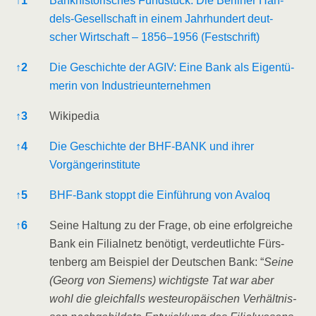
↑
1
Bank­his­to­ri­sches Fund­stück: Die Ber­li­ner Han­
dels-Gesell­schaft in einem Jahr­hun­dert deut­
scher Wirt­schaft – 1856–1956 (Fest­schrift)
↑
2
Die Geschich­te der AGIV: Eine Bank als Eigen­tü­
me­rin von Industrieunternehmen
↑
3
Wiki­pe­dia
↑
4
Die Geschich­te der BHF-BANK und ihrer
Vorgängerinstitute
↑
5
BHF-Bank stoppt die Ein­füh­rung von Avaloq
↑
6
Sei­ne Hal­tung zu der Fra­ge, ob eine erfolg­rei­che
Bank ein Fili­al­netz benö­tigt, ver­deut­lich­te Fürs­
ten­berg am Bei­spiel der Deut­schen Bank: “
Sei­ne
(Georg von Sie­mens) wich­tigs­te Tat war aber
wohl die gleich­falls west­eu­ro­päi­schen Ver­hält­nis­