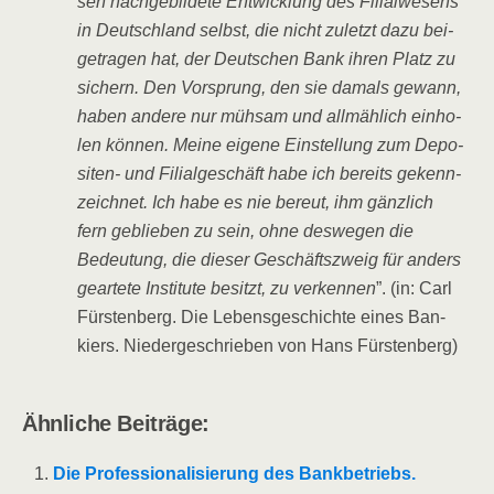
sen nach­ge­bil­de­te Ent­wick­lung des Fili­al­we­sens
in Deutsch­land selbst, die nicht zuletzt dazu bei­
getra­gen hat, der Deut­schen Bank ihren Platz zu
sichern. Den Vor­sprung, den sie damals gewann,
haben ande­re nur müh­sam und all­mäh­lich ein­ho­
len kön­nen. Mei­ne eige­ne Ein­stel­lung zum Depo­
si­ten- und Fili­al­ge­schäft habe ich bereits gekenn­
zeich­net. Ich habe es nie bereut, ihm gänz­lich
fern geblie­ben zu sein, ohne des­we­gen die
Bedeu­tung, die die­ser Geschäfts­zweig für anders
gear­te­te Insti­tu­te besitzt, zu ver­ken­nen
”. (in: Carl
Fürs­ten­berg. Die Lebens­ge­schich­te eines Ban­
kiers. Nie­der­ge­schrie­ben von Hans Fürstenberg)
Ähn­li­che Beiträge:
Die Pro­fes­sio­na­li­sie­rung des Bank­be­triebs.