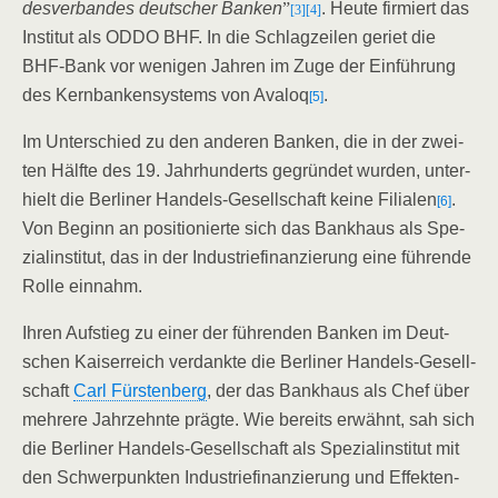
des­ver­ban­des deut­scher Ban­ken
”
. Heu­te fir­miert das
[3]
[4]
Insti­tut als ODDO BHF. In die Schlag­zei­len geriet die
BHF-Bank vor weni­gen Jah­ren im Zuge der Ein­füh­rung
des Kern­ban­ken­sys­tems von Ava­loq
.
[5]
Im Unter­schied zu den ande­ren Ban­ken, die in der zwei­
ten Hälf­te des 19. Jahr­hun­derts gegrün­det wur­den, unter­
hielt die Ber­li­ner Han­dels-Gesell­schaft kei­ne Filia­len
.
[6]
Von Beginn an posi­tio­nier­te sich das Bank­haus als Spe­
zi­al­in­sti­tut, das in der Indus­trie­fi­nan­zie­rung eine füh­ren­de
Rol­le einnahm.
Ihren Auf­stieg zu einer der füh­ren­den Ban­ken im Deut­
schen Kai­ser­reich ver­dank­te die Ber­li­ner Han­dels-Gesell­
schaft
Carl Fürs­ten­berg
, der das Bank­haus als Chef über
meh­re­re Jahr­zehn­te präg­te. Wie bereits erwähnt, sah sich
die Ber­li­ner Han­dels-Gesell­schaft als Spe­zi­al­in­sti­tut mit
den Schwer­punk­ten Indus­trie­fi­nan­zie­rung und Effek­ten­